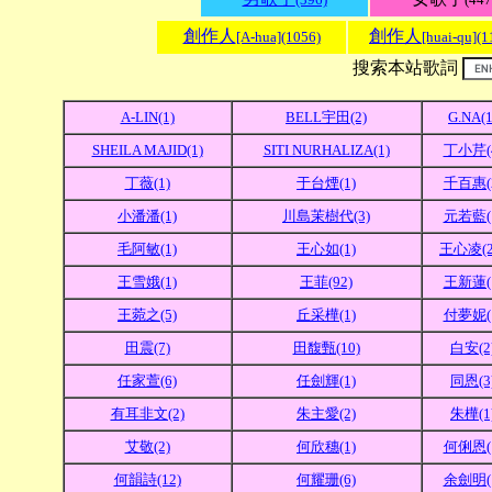
創作人
創作人
[A-hua](1056)
[huai-qu](1
搜索本站歌詞
A-LIN(1)
BELL宇田(2)
G.NA(1
SHEILA MAJID(1)
SITI NURHALIZA(1)
丁小芹(
丁薇(1)
于台煙(1)
千百惠(
小潘潘(1)
川島茉樹代(3)
元若藍(
毛阿敏(1)
王心如(1)
王心凌(2
王雪娥(1)
王菲(92)
王新蓮(
王菀之(5)
丘采樺(1)
付夢妮(
田震(7)
田馥甄(10)
白安(2
任家萱(6)
任劍輝(1)
同恩(3
有耳非文(2)
朱主愛(2)
朱樺(1
艾敬(2)
何欣穗(1)
何俐恩(
何韻詩(12)
何耀珊(6)
余劍明(