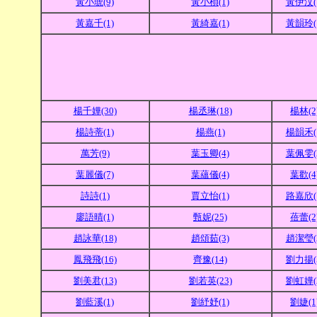
黃小琥(9)
黃小楨(1)
黃伊汶(
黃嘉千(1)
黃綺嘉(1)
黃韻玲(
楊千嬅(30)
楊丞琳(18)
楊林(2
楊詩蒂(1)
楊燕(1)
楊韻禾(
萬芳(9)
葉玉卿(4)
葉佩雯(
葉麗儀(7)
葉蘊儀(4)
葉歡(4
詩詩(1)
賈立怡(1)
路嘉欣(
廖語晴(1)
甄妮(25)
蓓蕾(2
趙詠華(18)
趙頌茹(3)
趙潔瑩(
鳳飛飛(16)
齊豫(14)
劉力揚(
劉美君(13)
劉若英(23)
劉虹嬅(
劉藍溪(1)
劉紓妤(1)
劉婕(1