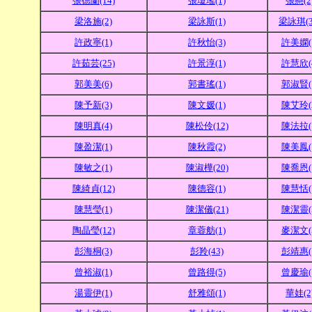
張德蘭(14)
張瓊瑤(1)
張懸(2
梁洛施(2)
梁詠斯(1)
梁詠琪(3
許政寧(1)
許秋怡(3)
許美嫻(
許茹芸(25)
許景淳(1)
許慧欣(
郭美美(6)
郭書瑤(1)
郭淑賢(
陳予新(3)
陳文媛(1)
陳艾玲(
陳明真(4)
陳松伶(12)
陳法拉(
陳盈潔(1)
陳秋霞(2)
陳美鳳(
陳敏之(1)
陳淑樺(20)
陳喬恩(
陳綺貞(12)
陳德容(1)
陳慧恬(
陳慧瑩(1)
陳潔儀(21)
陳潔靈(
陶晶瑩(12)
章蓉舫(1)
麥潔文(
彭海桐(3)
彭羚(43)
彭靖惠(
曾裕淑(1)
曾路得(5)
曾慶瑜(
湯靈伊(1)
舒雅頌(1)
華娃(2