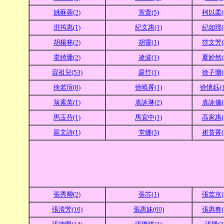
姚蘇蓉(2)
宣萱(5)
柯以柔(
洪筠惠(1)
紀文惠(1)
紀如璟(
胡楊林(2)
胡靈(1)
范文芳(
韋綺珊(2)
凌波(1)
夏妙然(
容祖兒(53)
庭竹(1)
徐子珊(
徐若瑄(8)
徐曉菁(1)
徐懷鈺(1
翁素英(1)
袁詠琳(2)
袁詠儀(
馬玉芬(1)
馬宜中(1)
高家惠(
區文詩(1)
堂娜(3)
崔苔菁(
張秀卿(2)
張芯(1)
張芸京(
張清芳(16)
張惠妹(60)
張惠春(