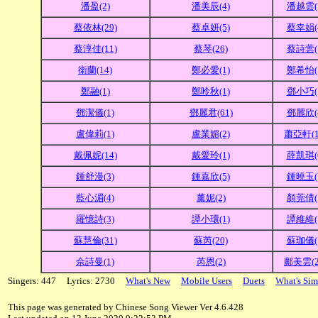
潘盈(2)
潘美辰(4)
潘越雲(
蔡依林(29)
蔡卓妍(5)
蔡幸娟(
蔡淳佳(11)
蔡琴(26)
蔡詩蕓(
衛蘭(14)
鄭必愛(1)
鄭希怡(
鄭融(1)
鄭呤秋(1)
鄧小巧(
鄧潔儀(1)
鄧麗君(61)
鄧麗欣(
盧偉莉(1)
盧業媚(2)
蕭亞軒(1
戴佩妮(14)
戴愛玲(1)
薛凱琪(
鍾舒漫(3)
鍾嘉欣(5)
鍾曉玉(
藍心湄(4)
薰妮(2)
顏莞倩(
羅憶詩(3)
譚小環(1)
譚維維(
蘇慧倫(31)
蘇芮(20)
蘇珈儀(
佘詩曼(1)
芮恩(2)
鄺美雲(2
Singers: 447 Lyrics: 2730
What's New
Mobile Users
Duets
What's Sim
This page was generated by Chinese Song Viewer Ver 4.6.428