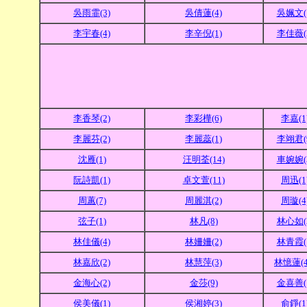
吳雨霏(3)
吳倩蓮(4)
吳姵文(
李宇春(4)
李辛倪(1)
李佳薇(
李香琴(2)
李彩樺(6)
李嘉(1
李麗芬(2)
李麗蕊(1)
李翊君(
沈雁(1)
汪明荃(14)
車婉婉(
阮詩凱(1)
卓文萱(11)
周迅(1
周蕙(7)
周麗淇(2)
周璇(4
弦子(1)
林凡(8)
林心如(
林佳儀(4)
林姍姍(2)
林青霞(
林嘉欣(2)
林慧萍(3)
林憶蓮(4
金海心(2)
金莎(9)
金喜善(
侯美儀(1)
侯湘婷(3)
俞錚(1