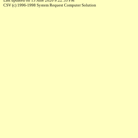
Last updated on 13 June 2020 9:22:53 PM
CSV (c) 1996-1998 System Request Computer Solution