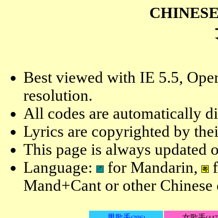
CHINESE
Best viewed with IE 5.5, Oper
resolution.
All codes are automatically d
Lyrics are copyrighted by the
This page is always updated o
Language:
for Mandarin,
f
Mand+Cant or other Chinese d
男歌手
女歌手
(396)
(447