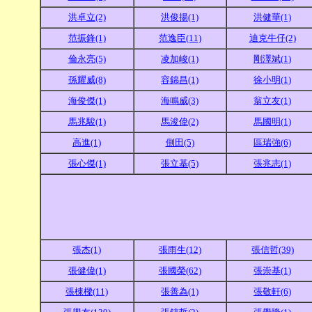
洪卓立(2)
洪俊揚(1)
洪健華(1)
范振鋒(1)
范逸臣(11)
迪克牛仔(2)
倫永亮(5)
凌加峻(1)
剛澤斌(1)
孫耀威(8)
容錦昌(1)
徐小明(1)
海俊傑(1)
海鳴威(3)
翁立友(1)
馬兆駿(1)
馬浚偉(2)
馬國明(1)
高進(1)
側田(5)
區瑞強(6)
張心傑(1)
張立基(5)
張兆志(1)
張杰(1)
張雨生(12)
張信哲(39)
張健偉(1)
張國榮(62)
張崇基(1)
張棟樑(11)
張善為(1)
張敬軒(6)