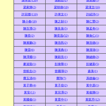
張學友(139)
張鎬哲(2)
張覺隆(1)
梁家輝(2)
梁朝偉(10)
梁漢文(16)
許冠傑(110)
許俾文(1)
許紹洋(1)
陳小春(18)
陳之財(1)
陳仁豐(2)
陳百潭(2)
陳良泉(5)
陳孟奇(1)
陳奕(2)
陳奕迅(52)
陳奐仁(1)
陳展鵬(2)
陳浩民(2)
陳浩德(1)
陳雷(6)
陳漢典(1)
陳漢瑋(1)
陳澤耀(1)
陳穎見(1)
陳鍵鋒(2)
麥浚龍(1)
彭偉華(1)
彭健新(5)
曾航生(2)
曾國琿(2)
森美(1)
費玉清(8)
費翔(7)
馮德倫(1)
黃子華(4)
黃子佼(2)
黃中原(1)
黃安(11)
黃宗澤(2)
黃俊輝(1)
黃國俊(1)
黃貫中(1)
黃凱芹(12)