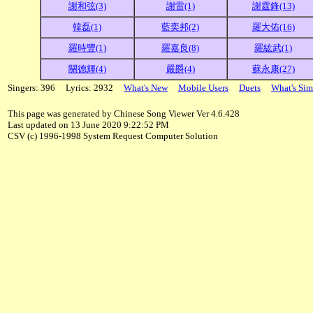
謝和弦(3)
謝雷(1)
謝霆鋒(13)
韓磊(1)
藍奕邦(2)
羅大佑(16)
羅時豐(1)
羅嘉良(8)
羅紘武(1)
關德輝(4)
嚴爵(4)
蘇永康(27)
Singers: 396 Lyrics: 2932
What's New
Mobile Users
Duets
What's Sim
This page was generated by Chinese Song Viewer Ver 4.6.428
Last updated on 13 June 2020 9:22:52 PM
CSV (c) 1996-1998 System Request Computer Solution