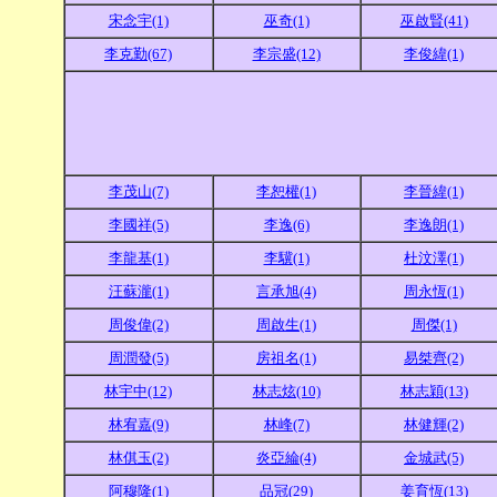
宋念宇(1)
巫奇(1)
巫啟賢(41)
李克勤(67)
李宗盛(12)
李俊緯(1)
李茂山(7)
李恕權(1)
李晉緯(1)
李國祥(5)
李逸(6)
李逸朗(1)
李龍基(1)
李驥(1)
杜汶澤(1)
汪蘇瀧(1)
言承旭(4)
周永恆(1)
周俊偉(2)
周啟生(1)
周傑(1)
周潤發(5)
房祖名(1)
易桀齊(2)
林宇中(12)
林志炫(10)
林志穎(13)
林宥嘉(9)
林峰(7)
林健輝(2)
林倛玉(2)
炎亞綸(4)
金城武(5)
阿穆隆(1)
品冠(29)
姜育恆(13)