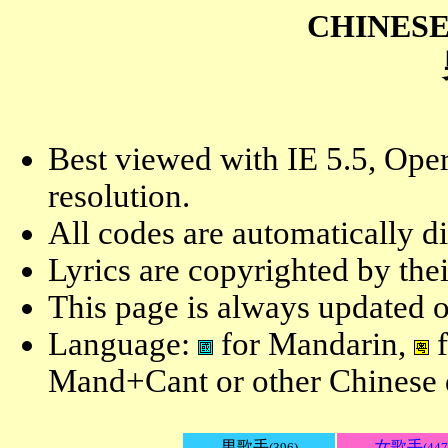
CHINESE
Best viewed with IE 5.5, Oper
resolution.
All codes are automatically d
Lyrics are copyrighted by the
This page is always updated o
Language:
for Mandarin,
f
Mand+Cant or other Chinese d
男歌手
女歌手
(396)
(447