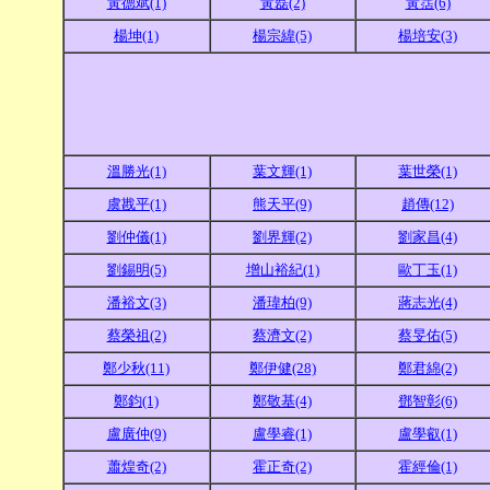
黃德斌(1)
黃磊(2)
黃霑(6)
楊坤(1)
楊宗緯(5)
楊培安(3)
溫勝光(1)
葉文輝(1)
葉世榮(1)
虞戡平(1)
熊天平(9)
趙傳(12)
劉仲儀(1)
劉界輝(2)
劉家昌(4)
劉錫明(5)
增山裕紀(1)
歐丁玉(1)
潘裕文(3)
潘瑋柏(9)
蔣志光(4)
蔡榮祖(2)
蔡濟文(2)
蔡旻佑(5)
鄭少秋(11)
鄭伊健(28)
鄭君綿(2)
鄭鈞(1)
鄭敬基(4)
鄧智彰(6)
盧廣仲(9)
盧學睿(1)
盧學叡(1)
蕭煌奇(2)
霍正奇(2)
霍經倫(1)