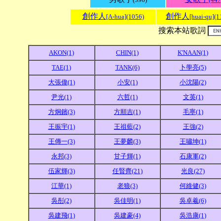
創作人
創作人
[A-hua](1056)
[huai-qu](1
搜索本站歌詞
AKON(1)
CHIN(1)
K'NAAN(1)
TAE(1)
TANK(6)
卜學亮(5)
大張偉(1)
小安(1)
小沈陽(2)
尹光(1)
六哲(1)
文英(1)
方炯鑌(3)
方順吉(1)
毛寧(1)
王振宇(1)
王祖藍(2)
王強(2)
王傳一(3)
王夢麟(3)
王嘯坤(1)
永邦(3)
甘子輝(1)
石康軍(2)
伍家輝(3)
任賢齊(21)
光良(27)
江華(1)
老狼(3)
何維健(3)
吳彤(2)
吳佳明(1)
吳卓羲(6)
吳建飛(1)
吳建豪(4)
吳浩康(1)