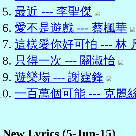
最近 --- 李聖傑
愛不是遊戲 --- 蔡楓華
這樣愛你好可怕 --- 林 
只得一次 --- 關淑怡
遊樂場 --- 謝霆鋒
一百萬個可能 --- 克麗
New Lyrics (5-Jun-15)