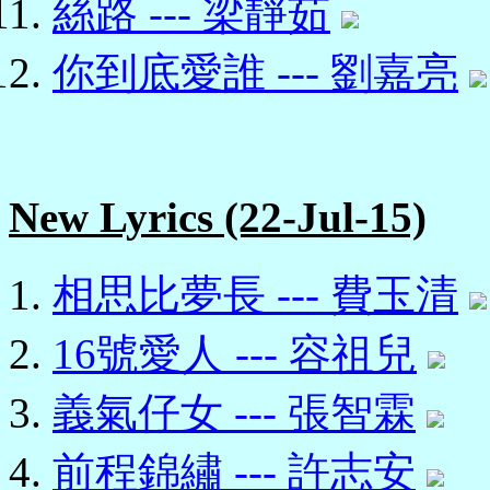
絲路 --- 梁靜茹
你到底愛誰 --- 劉嘉亮
New Lyrics (22-Jul-15)
相思比夢長 --- 費玉清
16號愛人 --- 容祖兒
義氣仔女 --- 張智霖
前程錦繡 --- 許志安