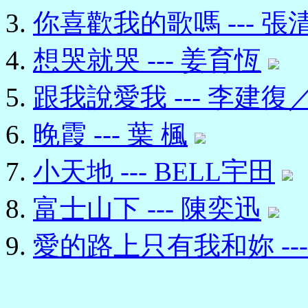
你喜歡我的歌嗎 --- 張
想哭就哭 --- 姜育恆
跟我說愛我 --- 李建復
晚霞 --- 葉 楓
小天地 --- BELL宇田
富士山下 --- 陳奕迅
愛的路上只有我和妳 --