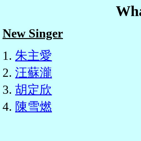
Wha
New Singer
朱主愛
汪蘇瀧
胡定欣
陳雪燃