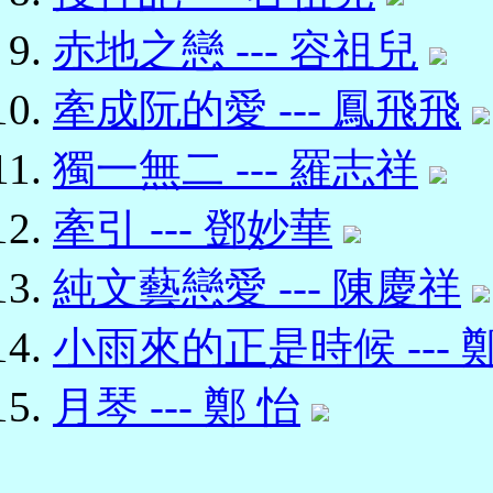
赤地之戀 --- 容祖兒
牽成阮的愛 --- 鳳飛飛
獨一無二 --- 羅志祥
牽引 --- 鄧妙華
純文藝戀愛 --- 陳慶祥
小雨來的正是時候 --- 
月琴 --- 鄭 怡