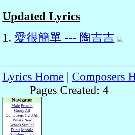
Updated Lyrics
愛很簡單 --- 陶吉吉
Lyrics Home
|
Composers 
Pages Created: 4 Pag
Navigator
Male
Female
Group
All
Composers
1
2
3
All
What's New
What's Similar
Duets
Mobile
Random Jump