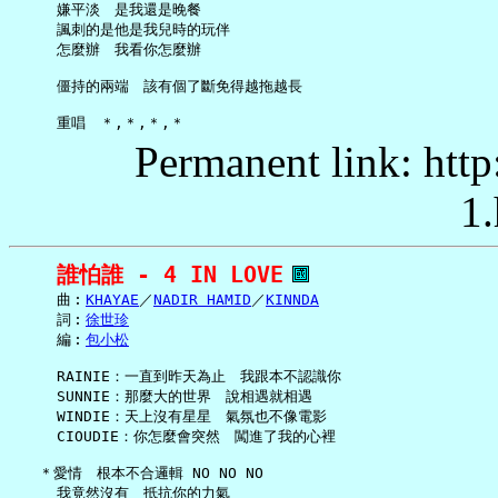
     嫌平淡　是我還是晚餐

     諷刺的是他是我兒時的玩伴

     怎麼辦　我看你怎麼辦

     僵持的兩端　該有個了斷免得越拖越長

Permanent link: http
1.
誰怕誰 - 4 IN LOVE
     曲︰
KHAYAE
／
NADIR HAMID
／
KINNDA
     詞︰
徐世珍
     編︰
包小松
     RAINIE：一直到昨天為止　我跟本不認識你

     SUNNIE：那麼大的世界　說相遇就相遇

     WINDIE：天上沒有星星　氣氛也不像電影

     CIOUDIE：你怎麼會突然　闖進了我的心裡

   ＊愛情　根本不合邏輯 NO NO NO

     我竟然沒有　抵抗你的力氣
