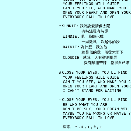
     YOUR FEELINGS WILL GUIDE

     CAN'T YOU SEE, WHO MAKE YOU CR
     OPEN YOUR HEART AND OPEN YOUR 
     EVERYBODY FALL IN LOVE

   ＊SUNNIE︰我聽說愛情像太陽

             有時溫暖有時燙

     WINDIE︰嗯　我願化成

             一縷微風　吹起你的沙

     RAINIE︰為什麼　我的他

             總是傷的我　傾盆大雨下

     CLOUDIE︰就算　天有難測風雲

              愛有酸甜苦辣　都得自己嚐

   ＃CLOSE YOUR EYES, YOU'LL FIND

     YOUR FEELINGS WILL GUIDE

     CAN'T YOU SEE, WHO MAKE YOU CR
     OPEN YOUR HEART AND OPEN YOUR 
     I CAN'T STAND FOR WAITING

   ＋CLOSE YOUR EYES, YOU'LL FIND

     BE WHO WHAT YOU ARE

     DON'T BE SHY, YOUR DREAM WILL
     MAYBE YOU'RE WRONG OR MAYBE Y
     EVERYBODY FALL IN LOVE

     重唱　＊,＃,＋,＃,＋
