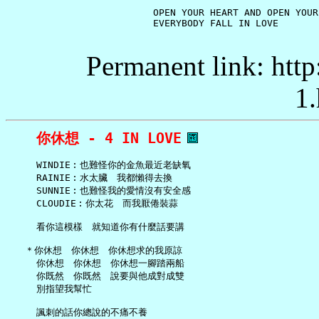
     OPEN YOUR HEART AND OPEN YOUR 
Permanent link: http
1.
你休想 - 4 IN LOVE
     WINDIE︰也難怪你的金魚最近老缺氧

     RAINIE︰水太臟　我都懶得去換

     SUNNIE︰也難怪我的愛情沒有安全感

     CLOUDIE︰你太花　而我厭倦裝蒜

     看你這模樣　就知道你有什麼話要講

   ＊你休想　你休想　你休想求的我原諒

     你休想　你休想　你休想一腳踏兩船

     你既然　你既然　說要與他成對成雙

     別指望我幫忙

     諷刺的話你總說的不痛不養
