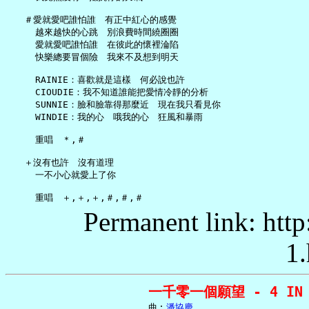
   ＃愛就愛吧誰怕誰　有正中紅心的感覺

     越來越快的心跳　別浪費時間繞圈圈

     愛就愛吧誰怕誰　在彼此的懷裡淪陷

     快樂總要冒個險　我來不及想到明天

     RAINIE：喜歡就是這樣　何必說也許

     CIOUDIE：我不知道誰能把愛情冷靜的分析

     SUNNIE：臉和臉靠得那麼近　現在我只看見你

     WINDIE：我的心　哦我的心　狂風和暴雨

     重唱　＊,＃

   ＋沒有也許　沒有道理

     一不小心就愛上了你

Permanent link: http
1.
一千零一個願望 - 4 IN 
     曲︰
潘協慶