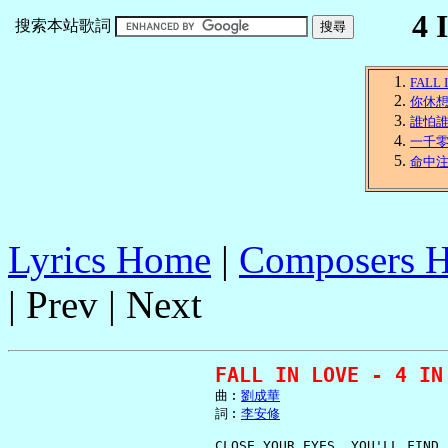
4 
搜索本站歌詞
FALL 
你休
誰怕
一千
命中
Lyrics Home
|
Composers 
| Prev | Next
FALL IN LOVE - 4 IN
     曲︰
劉成華
     詞︰
李安修
     CLOSE YOUR EYES, YOU'LL FIND
