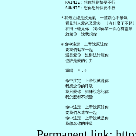
     RAINIE：想你想到快要不行

     SUNNIE：想你想到快要不行

   ＊我最近總是沒元氣　一整顆心不景氣

     看見別人愛來又愛去　〔有什麼了不起〕
     在街上碰見你　我和你第一次心有靈犀

     忽然你　說我想你

   ＃命中注定　上帝說原諒你

     要我們黏在一起

     還是愛你　沒辦法討厭你

     也許是愛的引力

     重唱　＊,＃

     命中注定　上帝說就是你

     我想念你的呼吸

     我只愛你　姐妹說忘記你

     我怎麼都不想聽

     命中注定　上帝說原諒你

     要我們永遠在一起

     命中注定　上帝說就是你

Permanent link: http