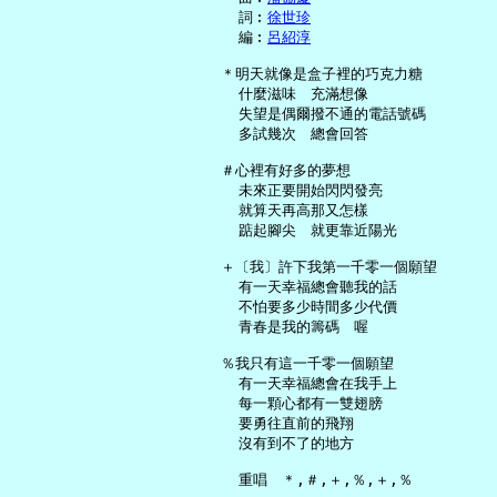
     詞︰
徐世珍
     編︰
呂紹淳
   ＊明天就像是盒子裡的巧克力糖

     什麼滋味　充滿想像

     失望是偶爾撥不通的電話號碼

     多試幾次　總會回答

   ＃心裡有好多的夢想

     未來正要開始閃閃發亮

     就算天再高那又怎樣

     踮起腳尖　就更靠近陽光

   ＋〔我〕許下我第一千零一個願望

     有一天幸福總會聽我的話

     不怕要多少時間多少代價

     青春是我的籌碼　喔

   ％我只有這一千零一個願望

     有一天幸福總會在我手上

     每一顆心都有一雙翅膀

     要勇往直前的飛翔

     沒有到不了的地方
