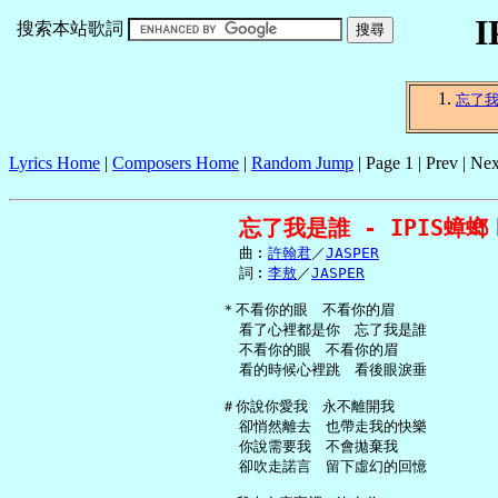
I
搜索本站歌詞
忘了
Lyrics Home
|
Composers Home
|
Random Jump
| Page 1 | Prev | Nex
忘了我是誰 - IPIS蟑螂
     曲︰
許翰君
／
JASPER
     詞︰
李敖
／
JASPER
   ＊不看你的眼　不看你的眉

     看了心裡都是你　忘了我是誰

     不看你的眼　不看你的眉

     看的時候心裡跳　看後眼淚垂

   ＃你說你愛我　永不離開我

     卻悄然離去　也帶走我的快樂

     你說需要我　不會拋棄我

     卻吹走諾言　留下虛幻的回憶
