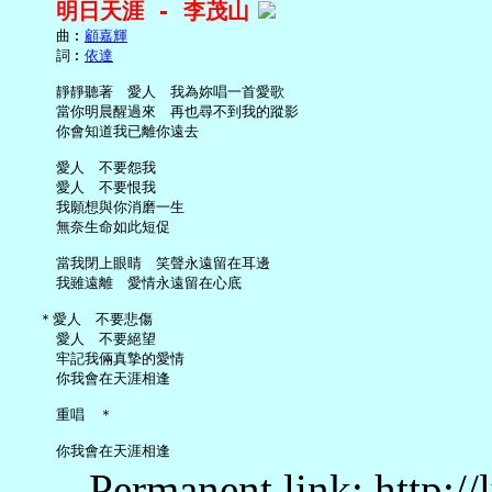
明日天涯 - 李茂山
     曲︰
顧嘉輝
     詞︰
依達
     靜靜聽著　愛人　我為妳唱一首愛歌

     當你明晨醒過來　再也尋不到我的蹤影

     你會知道我已離你遠去

     愛人　不要怨我

     愛人　不要恨我

     我願想與你消磨一生

     無奈生命如此短促

     當我閉上眼睛　笑聲永遠留在耳邊

     我雖遠離　愛情永遠留在心底

   ＊愛人　不要悲傷

     愛人　不要絕望

     牢記我倆真摯的愛情

     你我會在天涯相逢

     重唱　＊

Permanent link: http:/