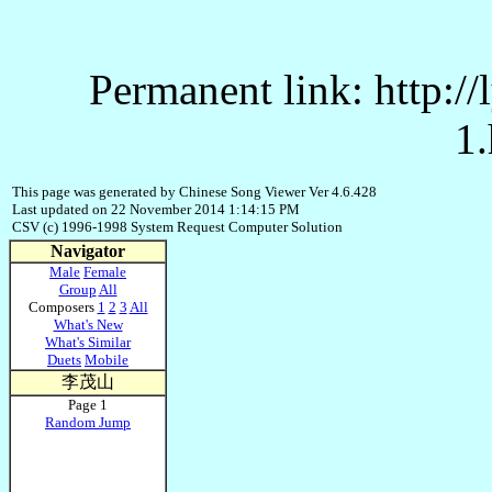
Permanent link: http:/
1.
This page was generated by Chinese Song Viewer Ver 4.6.428
Last updated on 22 November 2014 1:14:15 PM
CSV (c) 1996-1998 System Request Computer Solution
Navigator
Male
Female
Group
All
Composers
1
2
3
All
What's New
What's Similar
Duets
Mobile
李茂山
Page 1
Random Jump