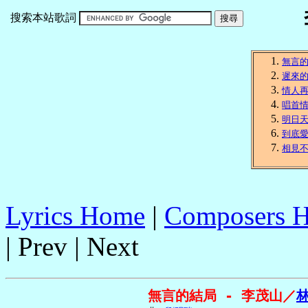
搜索本站歌詞
無言
遲來
情人
唱首
明日
到底
相見
Lyrics Home
|
Composers 
| Prev | Next
無言的結局 - 李茂山／