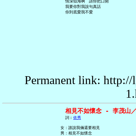
     情深似海啊　請你把口開

     我要你對我說句真話

Permanent link: http:/
1.
相見不如懷念 - 李茂山
     詞︰
依秀
   女：誰說我倆還要相見

   男：相見不如懷念
