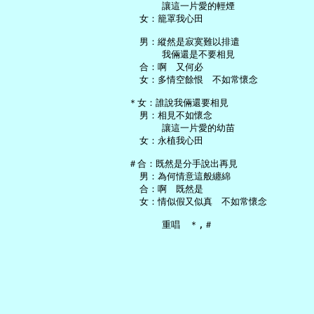
       讓這一片愛的輕煙

   女：籠罩我心田

   男：縱然是寂寞難以排遣

       我倆還是不要相見

   合：啊　又何必

   女：多情空餘恨　不如常懷念

 ＊女：誰說我倆還要相見

   男：相見不如懷念

       讓這一片愛的幼苗

   女：永植我心田

 ＃合：既然是分手說出再見

   男：為何情意這般纏綿

   合：啊　既然是

   女：情似假又似真　不如常懷念
