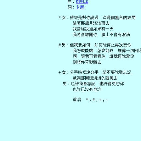
     曲︰
劉明瑞
     詞︰
卡斯
 ＊女：曾經是對你說過　這是個無言的結局

       隨著那歲月淡淡而去

       我曾經說過如果有一天

       我將會離開你　臉上不會有淚滴

 ＃男：但我要如何　如何能停止再次想你

       我怎麼能夠　怎麼能夠　埋葬一切回憶
       啊　讓我再看看你　讓我再說愛你

       別將你背影離去

 ＋女：分手時候說分手　請不要說難忘記

       就讓那回憶淡淡的隨風去

   男：也許我會忘記　也許會更想你

       也許已沒有也許
