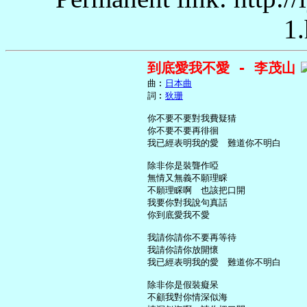
1.
到底愛我不愛 - 李茂山
     曲︰
日本曲
     詞︰
狄珊
     你不要不要對我費疑猜

     你不要不要再徘徊

     我已經表明我的愛　難道你不明白

     除非你是裝聾作啞

     無情又無義不願理睬

     不願理睬啊　也該把口開

     我要你對我說句真話

     你到底愛我不愛

     我請你請你不要再等待

     我請你請你放開懷

     我已經表明我的愛　難道你不明白

     除非你是假裝癡呆

     不顧我對你情深似海
