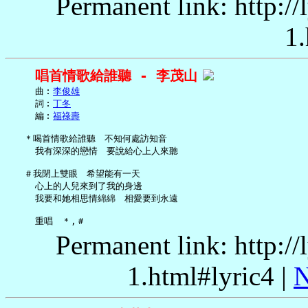
Permanent link: http:/
1.
唱首情歌給誰聽 - 李茂山
     曲︰
李俊雄
     詞︰
丁冬
     編︰
福祿壽
   ＊喝首情歌給誰聽　不知何處訪知音

     我有深深的戀情　要說給心上人來聽

   ＃我閉上雙眼　希望能有一天

     心上的人兒來到了我的身邊

     我要和她相思情綿綿　相愛要到永遠

Permanent link: http:/
1.html#lyric4 |
N