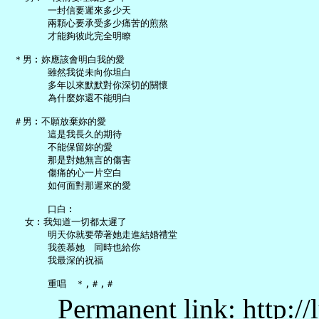
       一封信要遲來多少天

       兩顆心要承受多少痛苦的煎熬

       才能夠彼此完全明瞭

 ＊男︰妳應該會明白我的愛

       雖然我從未向你坦白

       多年以來默默對你深切的關懷

       為什麼妳還不能明白

 ＃男︰不願放棄妳的愛

       這是我長久的期待

       不能保留妳的愛

       那是對她無言的傷害

       傷痛的心一片空白

       如何面對那遲來的愛

       口白︰

   女︰我知道一切都太遲了

       明天你就要帶著她走進結婚禮堂

       我羨慕她　同時也給你

       我最深的祝福

Permanent link: http:/