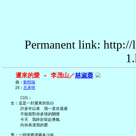
Permanent link: http:/
1.
遲來的愛 - 李茂山／
林淑蓉
     曲︰
劉明瑞
     詞︰
呂承明
       口白︰

   女︰這是一封遲來的告白

       許多年以來　我一直在逃避

       不敢面對你多情的關懷

       今天　我終於鼓起勇氣

       向你表達我的愛

   男︰一段情要埋藏多少年
