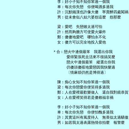
   李︰好小子知不知你笨過一個我

   車︰每次你失戀　你便喝酒多過我

   許︰沉默鐵漢也許像大傻　寧賣醉四處闖禍

   男︰從未會似八姑六婆怨這麼　怨那麼

   梁︰愛吧　失戀雖太過可怕

   許︰然而夠膽方可使愛火爆炸

   鄭︰傻傻地愛吧　哪怕永不化

   女︰傻方可以完全地投入愛他

 ＊合︰戀火中邊個最笨　我選出你我

       愛得緊張死去活來不很搞笑麼

       戀火中邊個最笨　縱選出你我

       仍傻頭傻樣地愛戀因我快樂過

       〔情麻煩仍然是博得過〕

   陳︰痴心女知不知你笨過一個我

   梁︰每次你戀愛你便笑得多過我

   鄭︰人在愛裡最歡樂做人　還自我對鏡恭賀

   女︰人在愛裡笑得若是傻賴福非禍

   李︰好小子知不知你笨過一個我

   車︰每次你失戀　你便怕醜多過我

   許︰其實這叫有風度待人　無畏似太過驕傲

   男︰如若我太過表露熱情你拍麼　報警麼
