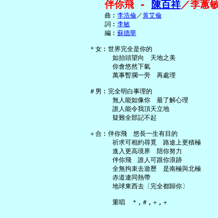
伴你飛 - 
陳百祥
／李蕙
     曲︰
李浩倫
／
黃艾倫
     詞︰
李敏
     編︰
蘇德華
 ＊女︰世界完全是你的

       如抬頭望向　天地之美

       你會悠然下氣

       萬事暫擱一旁　再處理

 ＃男︰完全明白事理的

       無人能如像你　最了解心理

       誰人能令我頂天立地

       疑難全部記不起

 ＋合︰伴你飛　悠長一生有目的

       祈求可相約尋覓　路途上更積極

       進入更高境界　陪你努力

       伴你飛　誰人可跟你浪跡

       全無拘束去遊歷　是南極與北極

       赤道連同熱帶

       地球東西去〔完全都歸你〕
