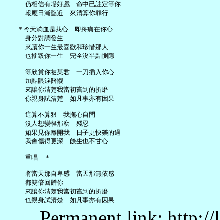
     仍相信有場好戲　命中已註定等你

     報應日漸臨近　來清算你罪行

   ＊今天淌血是我心　即將痛在你心

     身分對調發生

     來讓你一生最喜歡和珍惜那人

     也摧毀你一生　完全沒半點惻隱

     等欣賞你被某君　一刀插入你心

     加點眼淚陪襯

     來讓你清楚我當初嘗到的折磨

     你親身試清楚　如凡事亦有因果

     這算不算狠　我撫心自問

     沒人想變得那麼　殘忍

     如果見你離開我　日子更快樂的過

     我會傷得更深　餘生也不甘心

     重唱　＊

     將當天那自卑感　當天那無依感

     都雙倍回贈你

     來讓你清楚我當初嘗到的折磨

Permanent link: http:/