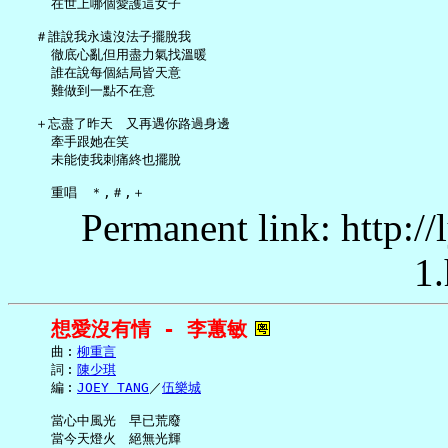
     在世上哪個愛護這女子

   ＃誰說我永遠沒法子擺脫我

     徹底心亂但用盡力氣找溫暖

     誰在說每個結局皆天意

     難做到一點不在意

   ＋忘盡了昨天　又再遇你路過身邊

     牽手跟她在笑

     未能使我刺痛終也擺脫

Permanent link: http:/
1.
想愛沒有情 - 李蕙敏
     曲︰
柳重言
     詞︰
陳少琪
     編︰
JOEY TANG
／
伍樂城
     當心中風光　早已荒廢

     當今天燈火　絕無光輝
