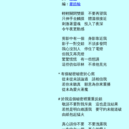
     編︰
麥皓輪
     輕輕關閉雙眼　不要再望我

     只伸手去觸摸　體溫很接近

     刺激著靈魂　投入了夜深

     令午夜更動感

     剪影中有一個　身影靠近我

     影子一對交錯　不須多發問

     我心沒別人　停住了電燈

     但我又再亮燈

     驚驚慌慌　有一些想講

     這些彷似菲林　不准他見光

   ＊有個秘密秘密於心窩

     從未從未談論過　請相信我

     若你未聽真　願意為你來重播

     從未為愛火著魔

   ＃於我這個秘密裡重重反鎖

     敬請不要對我斥責　這也是沒結果

     若然是明白維護我　要守約未能道破

     由紙包起猛火

     真心請你不要　不要洩露我
