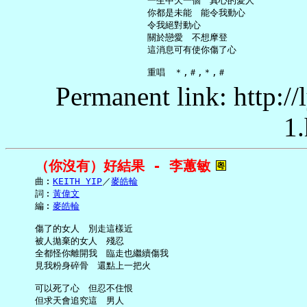
     一生中欠一個　真心的愛人

     你都是未能　能令我動心

     令我絕對動心

     關於戀愛　不想摩登

     這消息可有使你傷了心

Permanent link: http:/
1.
（你沒有）好結果 - 李蕙敏
     曲︰
KEITH YIP
／
麥皓輪
     詞︰
黃偉文
     編︰
麥皓輪
     傷了的女人　別走這樣近

     被人拋棄的女人　殘忍

     全都怪你離開我　臨走也繼續傷我

     見我粉身碎骨　還點上一把火

     可以死了心　但忍不住恨

     但求天會追究這　男人
