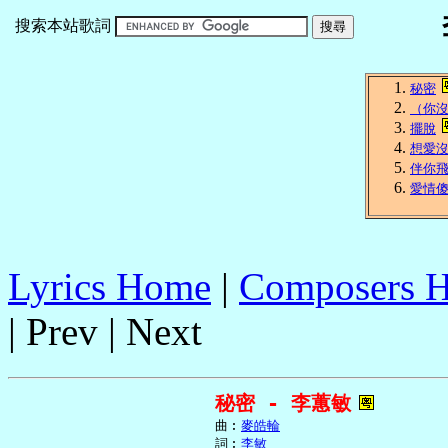
搜索本站歌詞
秘密
（你
擺脫
想愛
伴你
愛情傻戀
Lyrics Home
|
Composers 
| Prev | Next
秘密 - 李蕙敏
     曲︰
麥皓輪
     詞︰
李敏