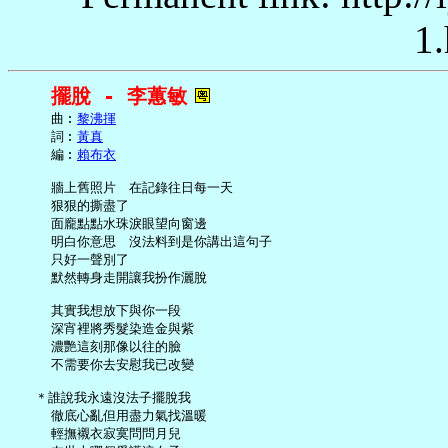
1.
擺脫 - 李蕙敏
     曲︰
黎沸揮
     詞︰
黃真
     編︰
賴布衣
     牆上舊照片　在記錄往日每一天

     狠狠的撕盡了

     面龐點點水珠淚眼望向窗邊

     明白你意思　沒法料到是你講出這句子

     只好一聲別了

     默然轉身走開讓我扮作灑脫

     其實我想放下與你一段

     深宵裡將秀髮染造金與紫

     濃艷這刻那像以往的臉

     不需要你去安慰我已改變

   ＊誰說我永遠沒法子擺脫我

     徹底心亂但用盡力氣找溫暖

     輕撫襯衣寂寞問問月兒
