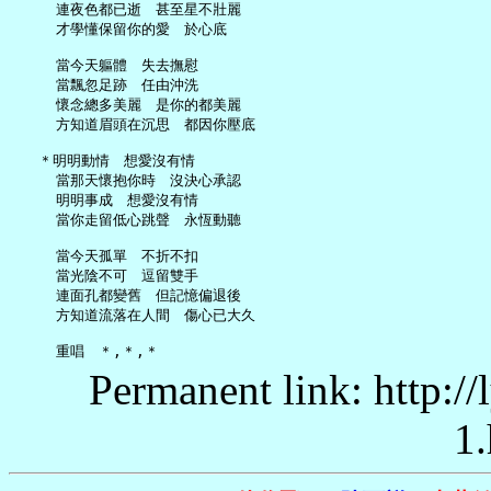
     連夜色都已逝　甚至星不壯麗

     才學懂保留你的愛　於心底

     當今天軀體　失去撫慰

     當飄忽足跡　任由沖洗

     懷念總多美麗　是你的都美麗

     方知道眉頭在沉思　都因你壓底

   ＊明明動情　想愛沒有情

     當那天懷抱你時　沒決心承認

     明明事成　想愛沒有情

     當你走留低心跳聲　永恆動聽

     當今天孤單　不折不扣

     當光陰不可　逗留雙手

     連面孔都變舊　但記憶偏退後

     方知道流落在人間　傷心已大久

Permanent link: http:/
1.