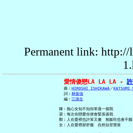
Permanent link: http:/
1.
愛情傻戀LA LA LA - 
許
     曲︰
HIROSHI ISHIKAWA
／
KATSUMI 
     詞︰
林振強
     編︰
江港生
   陳︰痴心女知不知你笨過一個我

   梁︰每次你戀愛你便會緊張過我

   鄭︰人在愛裡也許笨又傻　無飯吃也會不餓

   女︰人在愛裡卻舒服　自然似登寶座
