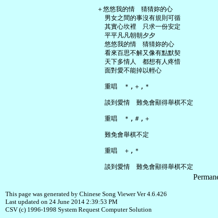
   ＋悠悠我的情　猜猜妳的心

     男女之間的事沒有規則可循

     其實心坎裡　只求一份安定

     平平凡凡朝朝夕夕

     悠悠我的情　猜猜妳的心

     看來百思不解又像有點默契

     天下多情人　都想有人疼惜

     面對愛不能掉以輕心

     重唱　＊,＋,＊

     談到愛情　難免會顯得舉棋不定

     重唱　＊,＃,＋

     難免會舉棋不定

     重唱　＋,＊

Permane
This page was generated by Chinese Song Viewer Ver 4.6.426
Last updated on 24 June 2014 2:39:53 PM
CSV (c) 1996-1998 System Request Computer Solution