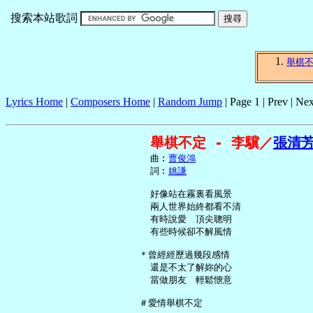
搜索本站歌詞
舉棋
Lyrics Home
|
Composers Home
|
Random Jump
| Page 1 | Prev | Nex
舉棋不定 - 李驥／
張清
     曲︰
曹俊鴻
     詞︰
姚謙
     好像站在霧裏看風景

     兩人世界始終都看不清

     有時說愛　頂尖聰明

     有些時候卻不解風情

   ＊曾經經歷過幾段感情

     還是不太了解妳的心

     當做朋友　輕鬆愜意

   ＃愛情舉棋不定
