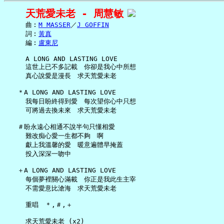
天荒愛未老 - 周慧敏
     曲︰
M MASSER
／
J GOFFIN
     詞︰
黃真
     編︰
盧東尼
     A LONG AND LASTING LOVE

     這世上已不多記載　你卻是我心中所想

     真心說愛是漫長　求天荒愛未老

   ＊A LONG AND LASTING LOVE

     我每日盼終得到愛　每次望你心中只想

     可將過去換未來　求天荒愛未老

   ＃盼永遠心相通不說半句只懂相愛

     難改痴心愛一生都不夠　啊

     獻上我溫馨的愛　暖意遍體早掩蓋

     投入深深一吻中

   ＋A LONG AND LASTING LOVE

     每個夢裡關心滿載　你正是我此生主宰

     不需愛意比滄海　求天荒愛未老

     重唱　＊,＃,＋
