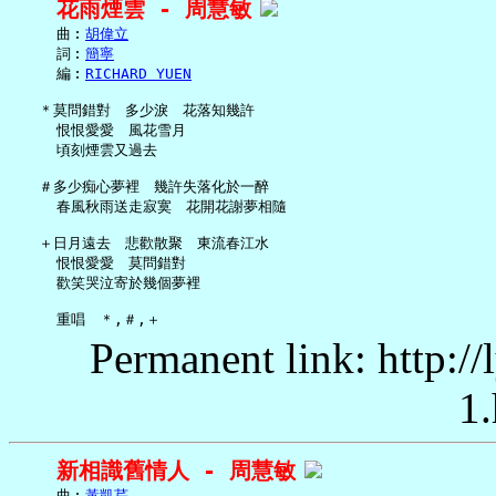
花雨煙雲 - 周慧敏
     曲︰
胡偉立
     詞︰
簡寧
     編︰
RICHARD YUEN
   ＊莫問錯對　多少淚　花落知幾許

     恨恨愛愛　風花雪月

     頃刻煙雲又過去

   ＃多少痴心夢裡　幾許失落化於一醉

     春風秋雨送走寂寞　花開花謝夢相隨

   ＋日月遠去　悲歡散聚　東流春江水

     恨恨愛愛　莫問錯對

     歡笑哭泣寄於幾個夢裡

Permanent link: http:/
1.
新相識舊情人 - 周慧敏
     曲︰
黃凱芹