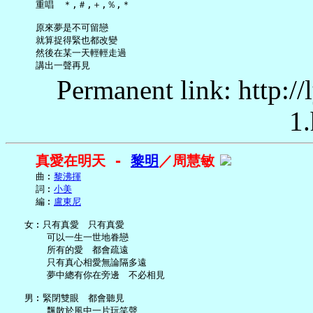
     重唱　＊,＃,＋,％,＊

     原來夢是不可留戀

     就算捉得緊也都改變

     然後在某一天輕輕走過

Permanent link: http:/
1.
真愛在明天 - 
黎明
／周慧敏
     曲︰
黎沸揮
     詞︰
小美
     編︰
盧東尼
   女︰只有真愛　只有真愛

       可以一生一世地眷戀

       所有的愛　都會疏遠

       只有真心相愛無論隔多遠

       夢中總有你在旁邊　不必相見

   男︰緊閉雙眼　都會聽見

       飄散於風中一片玩笑聲
