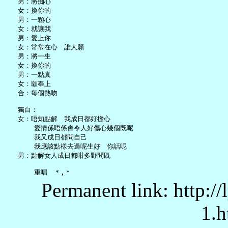
   男：將痴心

   女：換你的

   男：一顆心

   女：就讓我

   男：愛上你

   女：常常在心　誰人願

   男：將一生

   女：換你的

   男：一點真

   女：願奉上

   合：每個熱吻

   獨白：

   女：唔知點解　我成日都好擔心

       愛情係唔係會令人好傷心幾個既呢

       我又成日都問自己

       我應該點樣去過呢生好　你話呢

   男：點解女人成日都咁多野問既

Permanent link: http:/
1.h