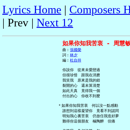
Lyrics Home
|
Composers 
| Prev |
Next 12
如果你知我苦衷 - 周慧
     曲︰
張國榮
     詞︰
林夕
     編︰
杜自持
     你說你　從來未愛戀過

     但很珍惜　跟我在消磨

     我笑我　原來是我的錯

     裂開的心　還未算清楚

     如此天真　竟得我一個

     付出的心　你收不到麼

   ＊如果你知我苦衷　何以沒一點感動

     誰想到這樣凝望你　竟看不到認同

     明知我心裏苦衷　仍放任我造好夢

     難得你這個朋友　極陶醉　但痛
