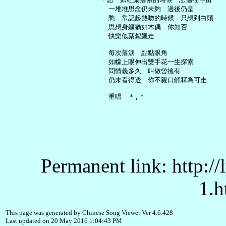
     一堆堆思念仍未夠　過後仍是

     愁　常記起熱吻的時候　只想到白頭

     思想身軀猶如木偶　你知否

     快樂似葉絮飄走

     每次落淚　點點眼角

     如幪上眼伸出雙手花一生探索

     問情義多久　叫做曾擁有

     仍未看得透　你不親口解釋為可走

Permanent link: http:/
1.h
This page was generated by Chinese Song Viewer Ver 4.6.428
Last updated on 20 May 2016 1:04:43 PM