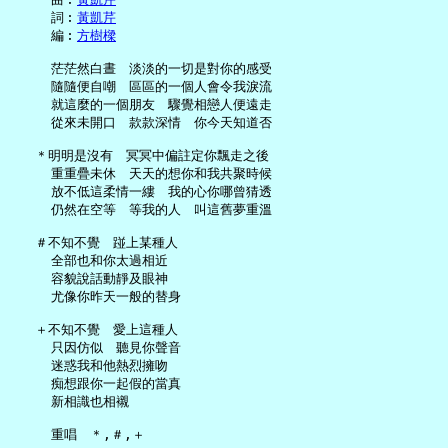
     詞︰
黃凱芹
     編︰
方樹樑
     茫茫然白晝　淡淡的一切是對你的感受

     隨隨便自嘲　區區的一個人會令我淚流

     就這麼的一個朋友　驟覺相戀人便遠走

     從來未開口　款款深情　你今天知道否

   ＊明明是沒有　冥冥中偏註定你飄走之後

     重重疊未休　天天的想你和我共聚時候

     放不低這柔情一縷　我的心你哪曾猜透

     仍然在空等　等我的人　叫這舊夢重溫

   ＃不知不覺　踫上某種人

     全部也和你太過相近

     容貌說話動靜及眼神

     尤像你昨天一般的替身

   ＋不知不覺　愛上這種人

     只因仿似　聽見你聲音

     迷惑我和他熱烈擁吻

     痴想跟你一起假的當真

     新相識也相襯
