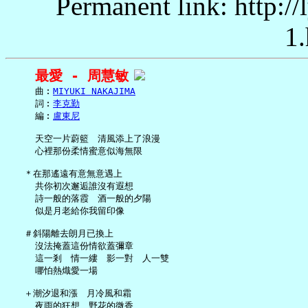
Permanent link: http:/
1.
最愛 - 周慧敏
     曲︰
MIYUKI NAKAJIMA
     詞︰
李克勤
     編︰
盧東尼
     天空一片蔚籃　清風添上了浪漫

     心裡那份柔情蜜意似海無限

   ＊在那遙遠有意無意遇上

     共你初次邂逅誰沒有遐想

     詩一般的落霞　酒一般的夕陽

     似是月老給你我留印像

   ＃斜陽離去朗月已換上

     沒法掩蓋這份情欲蓋彌章

     這一剎　情一縷　影一對　人一雙

     哪怕熱熾愛一場

   ＋潮汐退和漲　月冷風和霜

     夜雨的狂想　野花的微香
