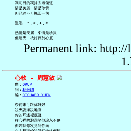
     讓明日的我抹去這傷逝

     情是美麗　情是珍貴

     但已經不可挽回一切

     重唱　＊,＃,＋,＃

     熱情是美麗　柔情是珍貴

Permanent link: http:/
1.
心軟 - 周慧敏
     曲︰
ORUP
     詞︰
林敏聰
     編︰
RICHARD YUEN
     奈何未可跟你好好

     說天說海說地圓

     你的耳邊裡底聲

     往心裡的濺濺笑似說永不倦

     但若我每次見到你面

     心中想講的說話卻紿終倒轉
