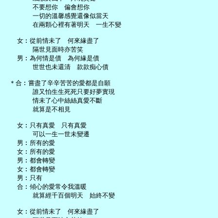
       不要想你　偏會想你

       一切的溫馨感覺還像似當天

       在兩顆心裡有著明天　一生不變

   女︰從前情未了　何來緣盡了

       隔世見面時亦苦笑

   男︰為何情是債　為何緣是債

       世世也未還清　款款痴心債

 ＊合︰嘗盡了辛辛苦苦的愛都是自願

       誰又怕生生死死只要好夢實現

       情未了心中絲絲真愛不斷

       就算是不相見

   女︰只有真愛　只有真愛

       可以一生一世未變遷

   男︰所有的愛

   女︰所有的愛

   男︰都會轉變

   女︰都會轉變

   男︰只有

   合︰傾心的愛常令我溫暖

       就算經千百個明天　始終不變

   女︰從前情未了　何來緣盡了
