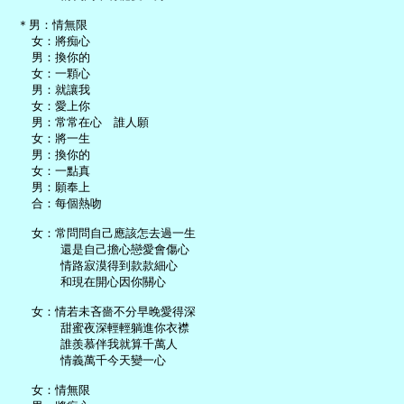
 ＊男：情無限

   女：將痴心

   男：換你的

   女：一顆心

   男：就讓我

   女：愛上你

   男：常常在心　誰人願

   女：將一生

   男：換你的

   女：一點真

   男：願奉上

   合：每個熱吻

   女：常問問自己應該怎去過一生

       還是自己擔心戀愛會傷心

       情路寂漠得到款款細心

       和現在開心因你關心

   女：情若未吝嗇不分早晚愛得深

       甜蜜夜深輕輕躺進你衣襟

       誰羨慕伴我就算千萬人

       情義萬千今天變一心

   女：情無限
