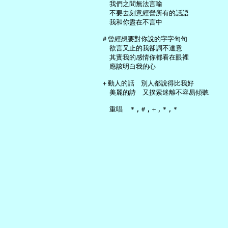
     我們之間無法言喻

     不要去刻意經營所有的話語

     我和你盡在不言中

   ＃曾經想要對你說的字字句句

     欲言又止的我卻詞不達意

     其實我的感情你都看在眼裡

     應該明白我的心

   ＋動人的話　別人都說得比我好

     美麗的詩　又撲索迷離不容易傾聽
