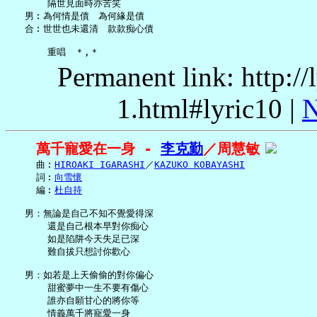
       隔世見面時亦苦笑

   男︰為何情是債　為何緣是債

   合︰世世也未還清　款款痴心債

Permanent link: http:/
1.html#lyric10 |
N
萬千寵愛在一身 - 
李克勤
／周慧敏
     曲︰
HIROAKI IGARASHI
／
KAZUKO KOBAYASHI
     詞︰
向雪懷
     編︰
杜自持
   男：無論是自己不知不覺愛得深

       還是自己根本早對你痴心

       如是陷阱今天失足已深

       難自拔只想討你歡心

   男：如若是上天偷偷的對你偏心

       甜蜜夢中一生不要有傷心

       誰亦自願甘心的將你等

       情義萬千將寵愛一身
