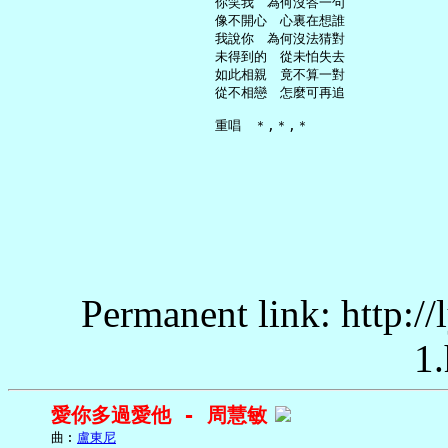
     你笑我　為何沒答一句

     像不開心　心裏在想誰

     我說你　為何沒法猜對

     未得到的　從未怕失去

     如此相親　竟不算一對

     從不相戀　怎麼可再追

Permanent link: http:/
1.
愛你多過愛他 - 周慧敏
     曲︰
盧東尼