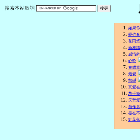
搜索本站歌詞
如果
愛你
花雨
新相
感情
心軟
會錯
最愛
留戀
真愛
萬千
天荒
自作
盡在
紅葉