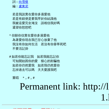
     詞︰
向雪懷
     編︰
盧東尼
     若是我說實在愛你多過愛他

     若是有錯便是要我早於你結識他

     我被這愛完全淹沒　請相信我好嗎

     還望你想想吧

   ＊但願你信實在愛你多過愛他

     為著愛你現在我已甘心放棄了他

     我沒有你如何生活　若沒有你毋寧死吧

     不要活記掛

   ＃如若你能忘記我　如若我能忘記你

     可知開始因你的愛　狠心的欺騙他

     如若你仍然愛我　如若我仍然愛你

     忘掉過去可以嗎　天天愛護我吧

Permanent link: http:/
1.