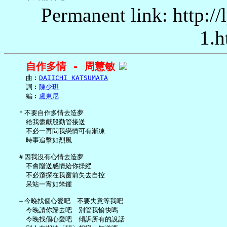
Permanent link: http:/
1.h
自作多情 - 周慧敏
     曲︰
DAIICHI KATSUMATA
     詞︰
陳少琪
     編︰
盧東尼
   ＊不要自作多情去造夢

     給我盡獻殷勤管接送

     不必一再問我戀情可有漸凍

     時事追擊如烈風

   ＃因我沒有心情去造夢

     不會贈送感情給你操縱

     不必窺探在我窗前失去自控

     呆站一宵如笨鍾

   ＋今晚找個心愛吧　不要失意等我吧

     今晚請你歸去吧　別管我愉快嗎

     今晚找個心愛吧　傾訴所有的說話
