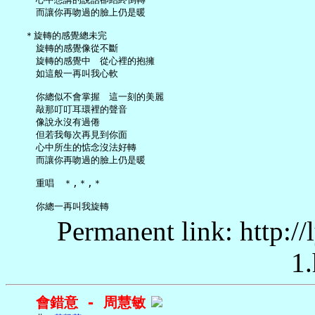
     而讓你再吻過的臉上仍是暖

   ＊旋轉的感覺總未完

     旋轉的感覺像從不斷

     旋轉的感覺中　從心裡的抱擁

     如這般一再叫我心軟

     你總似不會掌握　這一刻的美麗

     敲那叮叮耳環裡的聲音

     像說永沒有過倦

     但若我每次再見到你面

     心中所生的惦念沒法好轉

     而讓你再吻過的臉上仍是暖

     重唱　＊,＊,＊

Permanent link: http:/
1.
會錯意 - 周慧敏