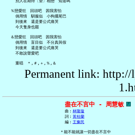
     別人在期待〔望〕相戀　知道嗎

   ％戀愛狂　回頭吧　因我害怕

     倘用情　馴服似　小狗擺尾巴

     到後來　還是要公式痛哭

     今天隻身也罷

   ＆戀愛狂　回頭吧　因我害怕

     倘用情　盲目似　不分真與假

     到後來　還是要公式痛哭

     不敢說聲愛吧

Permanent link: http:/
1.h
盡在不言中 - 周慧敏
     曲︰
林隆璇
     詞︰
黃桂蘭
     編︰
王豫民
   ＊能不能就讓一切盡在不言中
