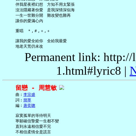
     伴我星夜裡幻想　方知不用太緊張

     沒法隱藏著份愛　是我深情深似海

     一生一世難分開　難改變也難再

     讓你的愛滿心內

     重唱　＊,＃,＋,＋

     讓我的愛全給你　全給我最愛

Permanent link: http:/
1.html#lyric8 |
N
留戀 - 周慧敏
     曲︰
李宗盛
     詞︰
簡寧
     編︰
唐奕聰
     寂寞孤單的等待明天

     寧願確信摯愛一生都不變

     直到永遠相信愛不完

     不相信柔情全是謊言
