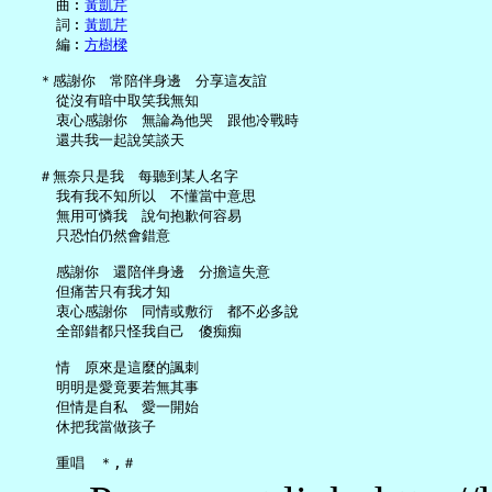
     曲︰
黃凱芹
     詞︰
黃凱芹
     編︰
方樹樑
   ＊感謝你　常陪伴身邊　分享這友誼

     從沒有暗中取笑我無知

     衷心感謝你　無論為他哭　跟他冷戰時

     還共我一起說笑談天

   ＃無奈只是我　每聽到某人名字

     我有我不知所以　不懂當中意思

     無用可憐我　說句抱歉何容易

     只恐怕仍然會錯意

     感謝你　還陪伴身邊　分擔這失意

     但痛苦只有我才知

     衷心感謝你　同情或敷衍　都不必多說

     全部錯都只怪我自己　傻痴痴

     情　原來是這麼的諷刺

     明明是愛竟要若無其事

     但情是自私　愛一開始

     休把我當做孩子
