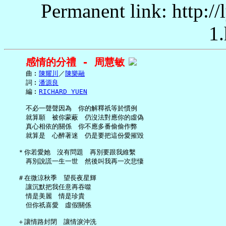
Permanent link: http:/
1.
感情的分禮 - 周慧敏
     曲︰
陳耀川
／
陳樂融
     詞︰
潘源良
     編︰
RICHARD YUEN
     不必一聲聲因為　你的解釋祇等於慣例

     就算願　被你蒙蔽　仍沒法對應你的虛偽

     真心相依的關係　你不應多番偷偷作弊

     就算是　心醉著迷　仍是要把這份愛摧毀

   ＊你若愛她　沒有問題　再別要跟我維繫

     再別說謊一生一世　然後叫我再一次悲悽

   ＃在微涼秋季　望長夜星輝

     讓沉默把我任意再吞噬

     情是美麗　情是珍貴

     但你祇喜愛　虛假關係

   ＋讓情路封閉　讓情淚沖洗
