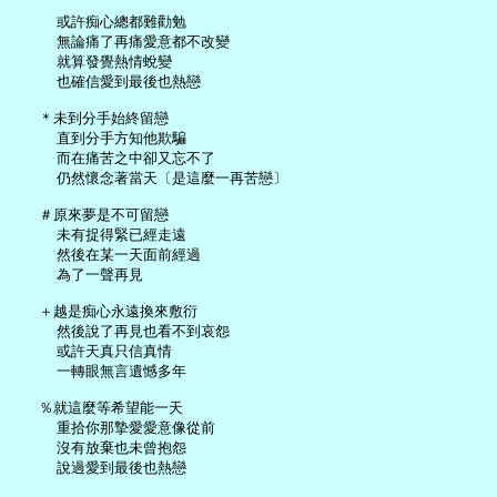
     或許痴心總都難勸勉

     無論痛了再痛愛意都不改變

     就算發覺熱情蛻變

     也確信愛到最後也熱戀

   ＊未到分手始終留戀

     直到分手方知他欺騙

     而在痛苦之中卻又忘不了

     仍然懷念著當天〔是這麼一再苦戀〕

   ＃原來夢是不可留戀

     未有捉得緊已經走遠

     然後在某一天面前經過

     為了一聲再見

   ＋越是痴心永遠換來敷衍

     然後說了再見也看不到哀怨

     或許天真只信真情

     一轉眼無言遺憾多年

   ％就這麼等希望能一天

     重拾你那摯愛愛意像從前

     沒有放棄也未曾抱怨

     說過愛到最後也熱戀
