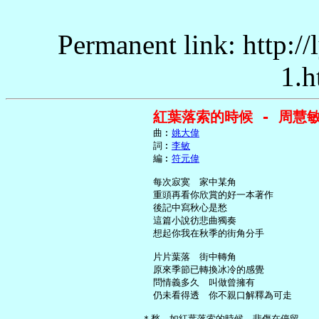
Permanent link: http:/
1.h
紅葉落索的時候 - 周慧
     曲︰
姚大偉
     詞︰
李敏
     編︰
符元偉
     每次寂寞　家中某角

     重頭再看你欣賞的好一本著作

     後記中寫秋心是愁

     這篇小說彷悲曲獨奏

     想起你我在秋季的街角分手

     片片葉落　街中轉角

     原來季節已轉換冰冷的感覺

     問情義多久　叫做曾擁有

     仍未看得透　你不親口解釋為可走

   ＊愁　如紅葉落索的時候　悲傷在停留
