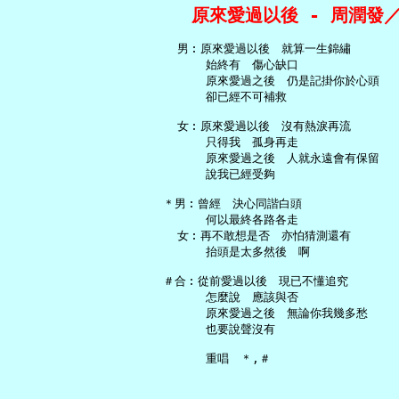
原來愛過以後 - 周潤發
   男︰原來愛過以後　就算一生錦繡

       始終有　傷心缺口

       原來愛過之後　仍是記掛你於心頭

       卻已經不可補救

   女︰原來愛過以後　沒有熱淚再流

       只得我　孤身再走

       原來愛過之後　人就永遠會有保留

       說我已經受夠

 ＊男︰曾經　決心同諧白頭

       何以最終各路各走

   女︰再不敢想是否　亦怕猜測還有

       抬頭是太多然後　啊

 ＃合︰從前愛過以後　現已不懂追究

       怎麼說　應該與否

       原來愛過之後　無論你我幾多愁

       也要說聲沒有
