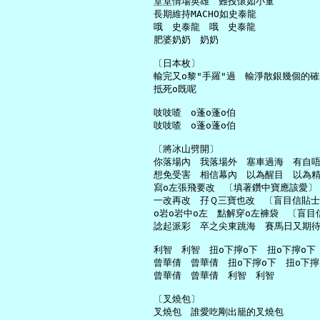
     堂堂情場英雄　難投懷如小童

     長期維持MACHO如史泰龍

     哦　史泰龍　哦　史泰龍

     肥婆奶奶　奶奶

     〔日本枚〕

     輸完又o黎"手羅"過　輸淨散銀幾個的確
     抵死o既呢

     吱吱喳　o蓬o蓬o伯

     吱吱喳　o蓬o蓬o伯

     〔將冰山劈開〕

     你落場內　我落場外　塞車過海　有自唔
     想免受害　相信幕內　以為醒目　以為精
     寫o左張飛要改　〔填著鑽中寶應該愛〕

     一改再改　孖Ｑ三寶也改　〔盲目信貼士
     o岩o岩中o左　點解穿o左褲袋　〔盲目
     諗起派彩　卒之尖東跳海　賽馬日又期待
     利智　利智　扭o下擰o下　扭o下擰o下

     曾華倩　曾華倩　扭o下擰o下　扭o下擰o
     曾華倩　曾華倩　利智　利智

     〔叉燒包〕

     叉燒包　誰愛吃剛出籠的叉燒包
