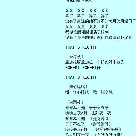
     何家山雞何家猜

     叉叉　叉叉　叉叉　叉叉

     算了　算了　算了　算了

     沒有了身邊的她不知不知怎可怎可過日子
     叉叉　叉叉　叉叉　叉叉

     我似往腦裡腦裡插了根刺

     沒有了身邊的她沿途行也會踢到死老鼠

     THAT'S RIGHT!

     〔香港枚〕

     孟加拉呀孟加拉　十蚊兜呀十蚊兜

     ROBERT ROBERT仔

     THAT'S RIGHT!

     〔無心睡眠〕

     哦　無心睡眠　哦　腦交戰

     〔台灣枚〕

     知知為不知　乎乎不在乎

     晚晚去玩o野　去到夜一夜

     知知為不知　〔是呀是呀〕

     乎乎不在乎　〔對呀對呀〕

     晚晚去玩o野　〔好呀好呀好呀〕

     你去到夜一夜　〔冇呀冇呀冇呀〕
