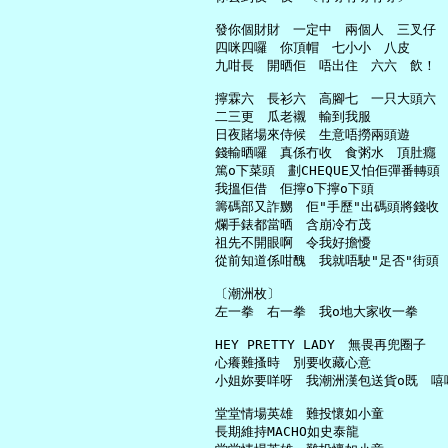
     發你個財財　一定中　兩個人　三叉仔

     四咪四囉　你頂帽　七小小　八皮

     九咁長　開晒佢　唔出住　六六　飲！

     擰霖六　長衫六　高腳七　一只大頭六

     二三更　瓜老襯　輸到我服

     日夜賭場來侍候　生意唔撈兩頭遊

     錢輸晒囉　真係冇收　食粥水　頂肚癮

     篤o下菜頭　劃CHEQUE又怕佢彈番轉頭

     我搵佢借　佢擰o下擰o下頭

     籌碼部又詐嬲　佢"手歷"出碼頭將錢收

     爛手錶都當晒　含崩冷冇茂

     祖先不開眼啊　令我好擔懮

     從前知道係咁醜　我就唔駛"足否"街頭

     〔潮洲枚〕

     左一拳　右一拳　我o地大家收一拳

     HEY PRETTY LADY　無畏再兜圈子

     心癢難搔時　別要收藏心意

     小姐妳要咩呀　我潮洲漢包送貨o既　嘻嘻
     堂堂情場英雄　難投懷如小童

     長期維持MACHO如史泰龍
