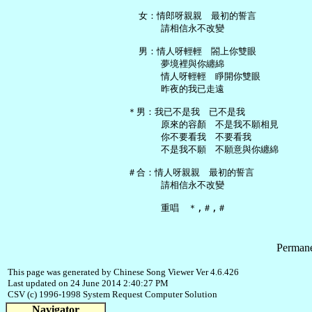
   女：情郎呀親親　最初的誓言

       請相信永不改變

   男：情人呀輕輕　閤上你雙眼

       夢境裡與你纏綿

       情人呀輕輕　睜開你雙眼

       昨夜的我已走遠

 ＊男：我已不是我　已不是我

       原來的容顏　不是我不願相見

       你不要看我　不要看我

       不是我不願　不願意與你纏綿

 ＃合：情人呀親親　最初的誓言

       請相信永不改變

Permane
This page was generated by Chinese Song Viewer Ver 4.6.426
Last updated on 24 June 2014 2:40:27 PM
CSV (c) 1996-1998 System Request Computer Solution
Navigator