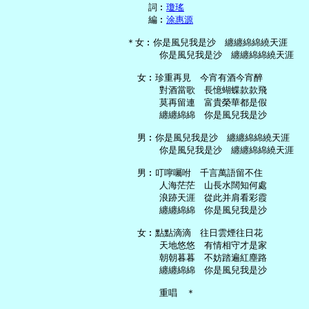
     詞︰
瓊瑤
     編︰
涂惠源
 ＊女︰你是風兒我是沙　纏纏綿綿繞天涯

       你是風兒我是沙　纏纏綿綿繞天涯

   女︰珍重再見　今宵有酒今宵醉

       對酒當歌　長憶蝴蝶款款飛

       莫再留連　富貴榮華都是假

       纏纏綿綿　你是風兒我是沙

   男︰你是風兒我是沙　纏纏綿綿繞天涯

       你是風兒我是沙　纏纏綿綿繞天涯

   男︰叮嚀囑咐　千言萬語留不住

       人海茫茫　山長水闊知何處

       浪跡天涯　從此并肩看彩霞

       纏纏綿綿　你是風兒我是沙

   女︰點點滴滴　往日雲煙往日花

       天地悠悠　有情相守才是家

       朝朝暮暮　不妨踏遍紅塵路

       纏纏綿綿　你是風兒我是沙
