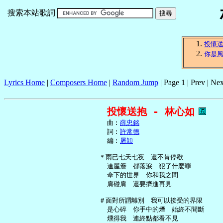
搜索本站歌詞
投懷
你是
Lyrics Home
|
Composers Home
|
Random Jump
| Page 1 | Prev | Nex
投懷送抱 - 林心如
     曲︰
薛忠銘
     詞︰
許常德
     編︰
屠穎
   ＊雨已七天七夜　還不肯停歇

     連屋簷　都落淚　犯了什麼罪

     傘下的世界　你和我之間

     肩碰肩　還要擠進再見

   ＃面對所謂離別　我可以接受的界限

     是心碎　你手中的煙　始終不間斷

     燻得我　連終點都看不見
