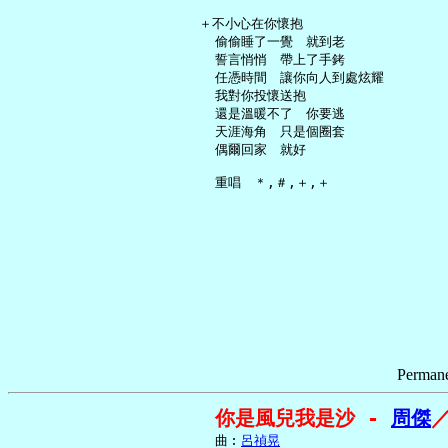
   ＋不小心在你懷抱

     偷偷睡了一覺　就到老

     誓言悄悄　帶上了手銬

     任憑時間　讓你向人到處炫耀

     我對你投懷送抱

     還是溫暖不了　你要逃

     天涯海角　只是個圈套

     偶爾回家　就好

Permane
你是風兒我是沙 - 
周傑
     曲︰
呂禎晃