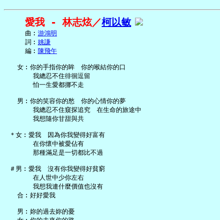
愛我 - 林志炫／
柯以敏
     曲︰
游鴻明
     詞︰
姚謙
     編︰
陳飛午
   女︰你的手指你的眸　你的喉結你的口

       我總忍不住徘徊逗留

       怕一生愛都挪不走

   男︰你的笑容你的愁　你的心情你的夢

       我總忍不住窺探追究　在生命的旅途中

       我想隨你甘甜與共

 ＊女︰愛我　因為你我變得好富有

       在你懷中被愛佔有

       那種滿足是一切都比不過

 ＃男︰愛我　沒有你我變得好貧窮

       在人世中少你左右

       我想我連什麼價值也沒有

   合︰好好愛我

   男︰妳的過去妳的憂
