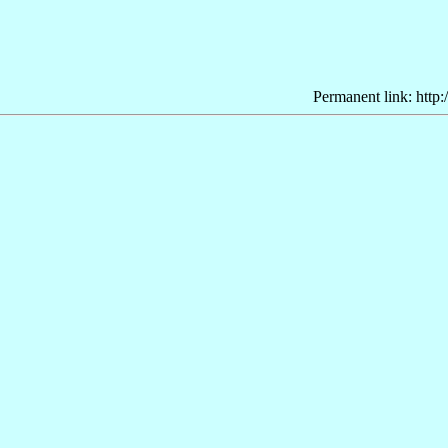
Permanent link: http: