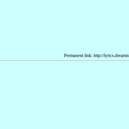
Permanent link: http://lyrics.dream