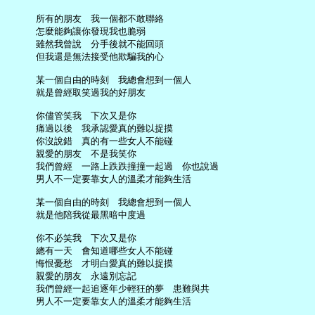
     所有的朋友　我一個都不敢聯絡

     怎麼能夠讓你發現我也脆弱

     雖然我曾說　分手後就不能回頭

     但我還是無法接受他欺騙我的心

     某一個自由的時刻　我總會想到一個人

     就是曾經取笑過我的好朋友

     你儘管笑我　下次又是你

     痛過以後　我承認愛真的難以捉摸

     你沒說錯　真的有一些女人不能碰

     親愛的朋友　不是我笑你

     我們曾經　一路上跌跌撞撞一起過　你也說過

     男人不一定要靠女人的溫柔才能夠生活

     某一個自由的時刻　我總會想到一個人

     就是他陪我從最黑暗中度過

     你不必笑我　下次又是你

     總有一天　會知道哪些女人不能碰

     悔恨憂愁　才明白愛真的難以捉摸

     親愛的朋友　永遠別忘記

     我們曾經一起追逐年少輕狂的夢　患難與共
