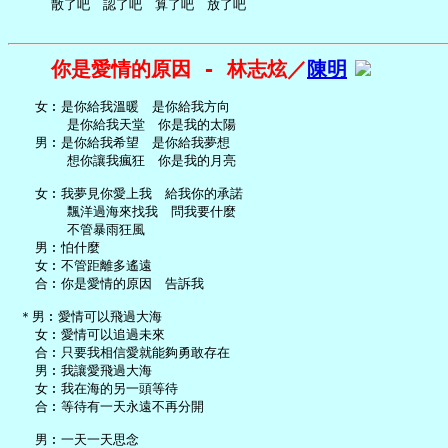
你是愛情的原因 - 林志炫／
陳明
   女︰是你給我溫暖　是你給我方向

       是你給我天堂　你是我的太陽

   男︰是你給我希望　是你給我夢想

       想你讓我瘋狂　你是我的月亮

   女︰我夢見你愛上我　給我你的承諾

       飄洋過海來找我　問我要什麼

       不管暴雨狂風

   男︰怕什麼

   女︰不管距離多遙遠

   合︰你是愛情的原因　告訴我

 ＊男︰愛情可以飛過大海

   女︰愛情可以追過未來

   合︰只要我相信愛就能夠勇敢存在

   男︰我讓愛飛過大海

   女︰我在海的另一頭等待

   合︰等待有一天永遠不再分開

   男︰一天一天思念
