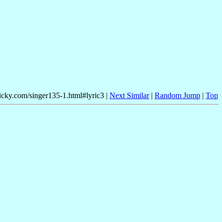
nicky.com/singer135-1.html#lyric3 |
Next Similar
|
Random Jump
|
Top