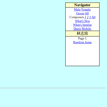
Navigator
Male
Female
Group
All
Composers
1
2
3
All
What's New
What's Similar
Duets
Mobile
林志炫
Page 1
Random Jump