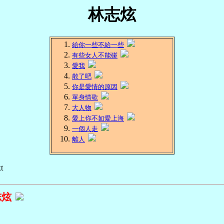
林志炫
給你一些不給一些
有些女人不能碰
愛我
散了吧
你是愛情的原因
單身情歌
大人物
愛上你不如愛上海
一個人走
離人
t
志炫