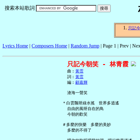
搜索本站歌詞
只記
Lyrics Home
|
Composers Home
|
Random Jump
| Page 1 | Prev | Nex
只記今朝笑 - 林青霞
     曲︰
黃霑
     詞︰
黃霑
     編︰
顧嘉輝
     滄海一聲笑

   ＊白雲飄呀綠水搖　世界多逍遙

     自由的風呀自在的鳥

     今朝的歡笑

   ＃多麼的快樂　多麼的美妙

     多麼的不得了
