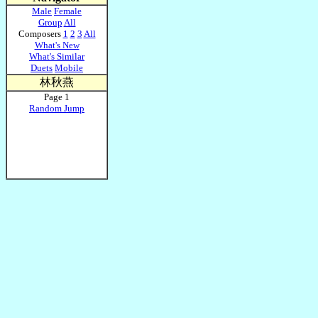
Male
Female
Group
All
Composers
1
2
3
All
What's New
What's Similar
Duets
Mobile
林秋燕
Page 1
Random Jump