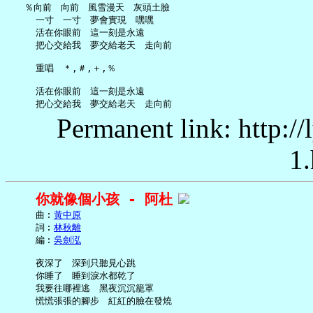
   ％向前　向前　風雪漫天　灰頭土臉

     一寸　一寸　夢會實現　嘿嘿

     活在你眼前　這一刻是永遠

     把心交給我　夢交給老天　走向前

     重唱　＊,＃,＋,％

     活在你眼前　這一刻是永遠

Permanent link: http:/
1.
你就像個小孩 - 阿杜
     曲︰
黃中原
     詞︰
林秋離
     編︰
吳劍泓
     夜深了　深到只聽見心跳

     你睡了　睡到淚水都乾了

     我要往哪裡逃　黑夜沉沉籠罩

     慌慌張張的腳步　紅紅的臉在發燒
