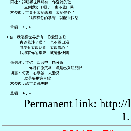
   阿杜︰我唱響世界所有　你愛聽的歌

         直到我沙了啞了　也不覺口渴

   林俊傑︰世界有太多悲劇　太多傷心了

           我擁有你的掌聲　就能很快樂

   重唱　＊,＃

 ＋合︰我唱響世界所有　你愛聽的歌

       直道我沙了啞了　也不覺口渴

       世界有太多悲劇　太多傷心了

       我擁有你的掌聲　就能很快樂

   張信哲︰從你　回音中　能分辨

           你是在微笑著　還是已哭紅雙眼

   胡靈︰想要　心事被　人聽見

         就是要用這首歌

   林俊傑︰讓世界都失眠

Permanent link: http:/
1.