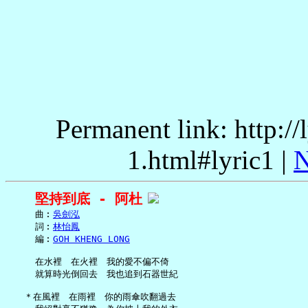
Permanent link: http:/
1.html#lyric1 |
N
堅持到底 - 阿杜
     曲︰
吳劍泓
     詞︰
林怡鳳
     編︰
GOH KHENG LONG
     在水裡　在火裡　我的愛不偏不倚

     就算時光倒回去　我也追到石器世紀

   ＊在風裡　在雨裡　你的雨傘吹翻過去
