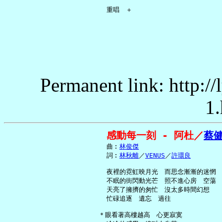
Permanent link: http:/
1.
感動每一刻 - 阿杜／
蔡
     曲︰
林俊傑
     詞︰
林秋離
／
VENUS
／
許環良
     夜裡的霓虹映月光　而思念漸漸的迷惘

     不眠的街閃動光芒　照不進心房　空蕩

     天亮了擁擠的匆忙　沒太多時間幻想

     忙碌追逐　遺忘　過往

   ＊眼看著高樓越高　心更寂寞
