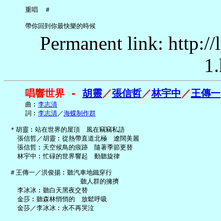
     重唱　＃

Permanent link: http:/
1.
唱響世界 - 
胡靈
／
張信哲
／
林宇中
／
王傳一
     曲︰
李志清
     詞︰
李志清
／
海蝶制作群
 ＊胡靈︰站在世界的屋頂　風在竊竊私語

   張信哲／胡靈︰從熱帶直道北極　遼闊美麗

   張信哲︰天空候鳥的痕跡　隨著季節更替

   林宇中︰忙碌的世界響起　動聽旋律

 ＃王傳一／洪俊揚︰聽汽車地鐵穿行

                   聽人群的擁擠

   李冰冰︰聽白天黑夜交替

   金莎︰聽森林悄悄的　放鬆呼吸

   金莎／李冰冰︰永不再哭泣
