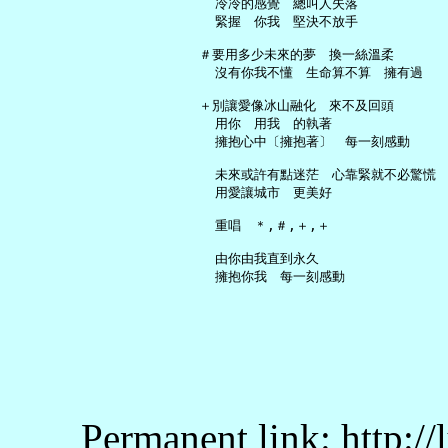
     冷冷的感覺　總叫人失落

     緊握　你我　堅決不放手

   ＃要用多少未來的夢　換一絲溫柔

     沒有你我不懂　生命算不算　擁有過

   ＋別讓愛像冰山融化　來不及回頭

     用你　用我　的執著

     擁抱心中〔擁抱著〕　每一刻感動

     未來或許有點迷茫　心靠緊就不必驚慌

     用愛讓城市　更美好

     重唱　＊,＃,＋,＋

     由你由我直到永久

Permanent link: http:/