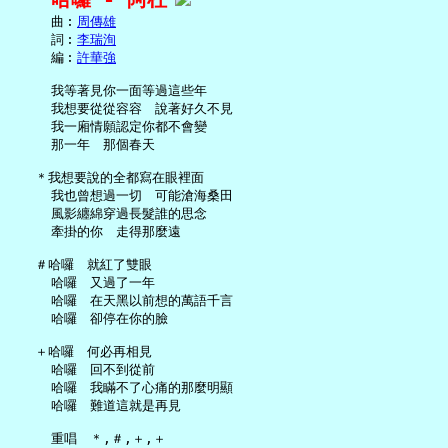
     曲︰
周傳雄
     詞︰
李瑞洵
     編︰
許華強
     我等著見你一面等過這些年

     我想要從從容容　說著好久不見

     我一廂情願認定你都不會變

     那一年　那個春天

   ＊我想要說的全都寫在眼裡面

     我也曾想過一切　可能滄海桑田

     風影纏綿穿過長髮誰的思念

     牽掛的你　走得那麼遠

   ＃哈囉　就紅了雙眼

     哈囉　又過了一年

     哈囉　在天黑以前想的萬語千言

     哈囉　卻停在你的臉

   ＋哈囉　何必再相見

     哈囉　回不到從前

     哈囉　我瞞不了心痛的那麼明顯

     哈囉　難道這就是再見
