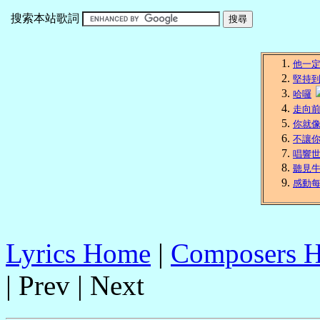
搜索本站歌詞
他一
堅持
哈囉
走向
你就
不讓
唱響
聽見
感動
Lyrics Home
|
Composers 
| Prev | Next