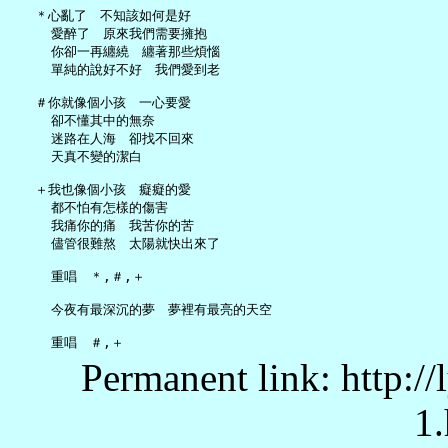
   ＊心亂了　不知該如何是好

     愛醉了　原來我們需要擁抱

     你卻一再纏繞　纏著那些煩惱

     單純的說好不好　我們愛到老

   ＃你就像個小孩　一心要愛

     卻不懂其中的無奈

     迷路在人海　卻找不回來

     天真不變的潔白

   ＋我也像個小孩　癡癡的愛

     都不怕有怎樣的傷害

     我痛你的痛　我苦你的苦

     儘管很難熬　太陽就快出來了

     重唱　＊,＃,＋

     今夜有最深沉的夢　夢裡有最亮的天空

Permanent link: http:/
1.