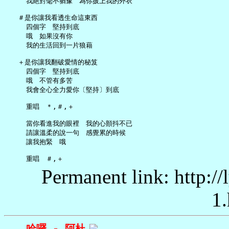
     我絕對毫不猶豫　為你披上我的外衣

   ＃是你讓我看透生命這東西

     四個字　堅持到底

     哦　如果沒有你

     我的生活回到一片狼藉

   ＋是你讓我翻破愛情的秘笈

     四個字　堅持到底

     哦　不管有多苦

     我會全心全力愛你〔堅持〕到底

     重唱　＊,＃,＋

     當你看進我的眼裡　我的心顫抖不已

     請讓溫柔的說一句　感覺累的時候

     讓我抱緊　哦

Permanent link: http:/
1.
哈囉 - 阿杜