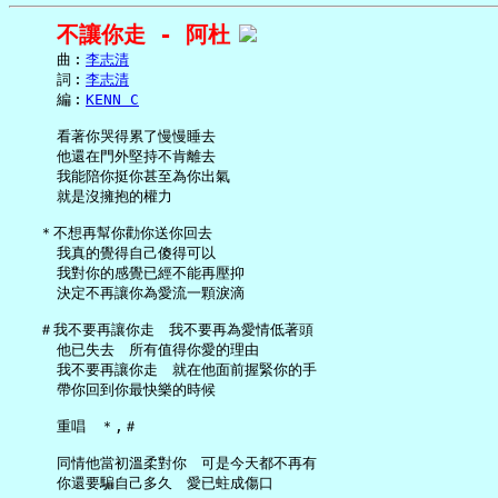
不讓你走 - 阿杜
     曲︰
李志清
     詞︰
李志清
     編︰
KENN C
     看著你哭得累了慢慢睡去

     他還在門外堅持不肯離去

     我能陪你挺你甚至為你出氣

     就是沒擁抱的權力

   ＊不想再幫你勸你送你回去

     我真的覺得自己傻得可以

     我對你的感覺已經不能再壓抑

     決定不再讓你為愛流一顆淚滴

   ＃我不要再讓你走　我不要再為愛情低著頭

     他已失去　所有值得你愛的理由

     我不要再讓你走　就在他面前握緊你的手

     帶你回到你最快樂的時候

     重唱　＊,＃

     同情他當初溫柔對你　可是今天都不再有

     你還要騙自己多久　愛已蛀成傷口
