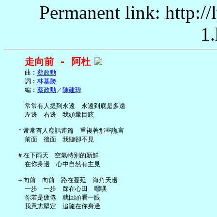
Permanent link: http:/
1.
走向前 - 阿杜
     曲︰
蔡政勳
     詞︰
林基勝
     編︰
蔡政勳
／
陳建瑋
     常常有人提到永遠　永遠到底是多遠

     左邊　右邊　我頭暈目眩

   ＊常常有人廢話連篇　重複著那些謊言

     前面　後面　我聽卻不見

   ＃在下雨天　空氣特別的新鮮

     在你身邊　心中自然有主見

   ＋向前　向前　路在蔓延　海角天邊

     一步　一步　踩在心田　嘿嘿

     你若是疲倦　就回頭看一眼

     我意志堅定　追隨在你身邊
