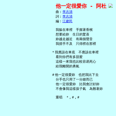
他一定很愛你 - 阿杜
     曲︰
李志清
     詞︰
李志清
     編︰
江建民
     我躲在車裡　手握著香檳

     想要給妳　生日的驚喜

     妳越走越近　有兩個聲音

     我措手不及　只得楞在那裡

   ＊我應該在車底　不應該在車裡

     看到你們有多甜蜜

     這樣一來我也比較容易死心

     給我離開的勇氣

   ＃他一定很愛妳　也把我比下去

     分手也只用了一分鐘而已

     他一定很愛妳　比我會討好妳

     不會像我這樣孩子氣　為難著妳
