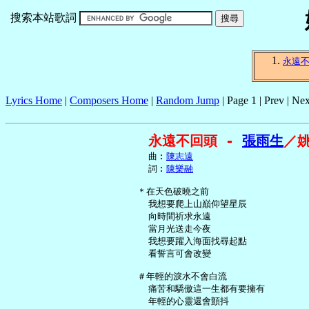
搜索本站歌詞
永遠
Lyrics Home
|
Composers Home
|
Random Jump
| Page 1 | Prev | Nex
永遠不回頭 - 
張雨生
／
     曲︰
陳志遠
     詞︰
陳樂融
   ＊在天色破曉之前

     我想要爬上山巔仰望星辰

     向時間祈求永遠

     當月光送走今夜

     我想要躍入海面找尋起點

     看誓言可會改變

   ＃年輕的淚水不會白流

     痛苦和驕傲這一生都有要擁有

     年輕的心靈還會顫抖
