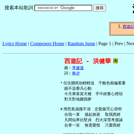
搜索本站歌詞
西遊
Lyrics Home
|
Composers Home
|
Random Jump
| Page 1 | Prev | Nex
西遊記 - 洪健華
     曲︰
李健達
     詞︰
林夕
   ＊任生關死劫輕輕送　千般色相偏看重

     鏡不染塵凡心動

     今天果靠當天種　手中經要心裡頌

     對天對地圓我夢

   ＃用芭蕉扇撥不清　念緊箍咒心澄明

     合指一算  揚起袈裟  取我西經

     凡間仙界比堅貞　烈火深雪考虔誠

     合掌一笑  無需愛恨  只愛西經
