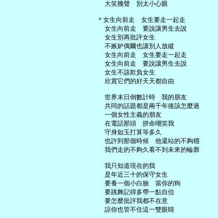
     大笑幾聲　別太小心眼

   ＊女生向前走　女生要走一起走

     女生向前走　要說讓男生去說

     女生別再批評女生

     不嫉妒偶爾也讓別人放縱

     女生向前走　女生要走一起走

     女生向前走　要說讓男生去說

     女生不該欺負女生

     欣賞它們的好天天都自由

     世界末日倒數計時　我的朋友

     共同的話題都是兩千年後該怎麼過

     一個女性主義的朋友

     在電話那頭　拼命嘲笑我

     守身如玉打算等多久

     也許到那個時候　他還站的不夠穩

     我們走的不夠久看不到未來的輪廓

     我只知道現在的我

     是年近三十的保守女生

     要養一個小白臉　當你的狗

     要跳舞記得多帶一點自信

     要怎麼批評我都不在意

     諒你也管不住這一雙眼睛
