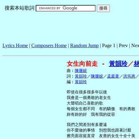
搜索本站歌詞
Lyrics Home
|
Composers Home
|
Random Jump
| Page 1 | Prev | Nex
女生向前走 - 
黃韻玲
／
     曲︰
陳珊妮
     詞︰
黃韻玲
／
陳珊妮
／
孟庭葦
／
洪筠惠
     編︰
黃韻玲
     即使在很多很多年以後

     我會是一個勇敢的老女生

     大聲唱自己喜歡的歌

     每個女生都不同　有的驕傲　有的勇敢

     妳有妳的好　我有我的從容

     我們之間差別有多麼遠

     你不愛做的事情　別想我也跟著討厭

     擦亮面容挺直背　友善的女生十全十美
