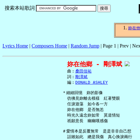
搜索本站歌詞
妳在
Lyrics Home
|
Composers Home
|
Random Jump
| Page 1 | Prev | Nex
妳在他鄉 - 剛澤斌
     曲︰
桑田佳祐
     詞︰
剛澤斌
     編︰
DONALD ASHLEY
   ＊細細回憶　妳的影像

     彷彿見妳離去模樣　紅著雙眼

     任淚遊蕩　如今各一方

     妳在他鄉　是否無恙

     時光久遠念妳如常　莫道情短

     祇願意長　幽幽嘆感傷

   ＃愛情本是反覆無常　是是非非自己想

     話雖如此　總是我傷　真心換淚兩行
