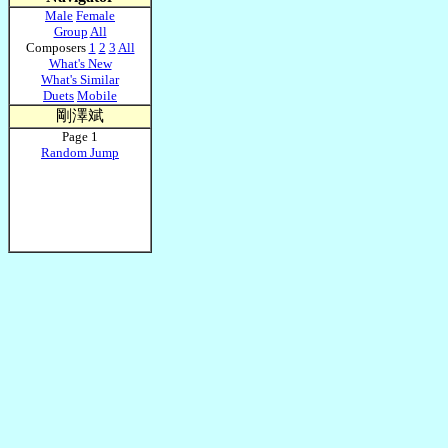
Male
Female
Group
All
Composers
1
2
3
All
What's New
What's Similar
Duets
Mobile
剛澤斌
Page 1
Random Jump