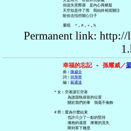
     你說失意際遇　是內心再猶疑

     天空似是停了雨　我始終相當關注

     盼你去找些開心日子

Permanent link: http:/
1.
幸福的忘記 - 孫耀威／
     曲︰
陳威全
     詞︰
何厚華
     編︰
蘇通達
 ＊女︰空著讓它空著

       為誰固執保留的位置

       關於我們的事　我毫不掩飾

 ＃男︰愛為什麼結束

       也許只少了一點的堅持

       擁抱的溫度　漸漸的流失

       降到零下幾度
