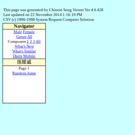
This page was generated by Chinese Song Viewer Ver 4.6.428
Last updated on 22 November 2014 1:16:19 PM
CSV (c) 1996-1998 System Request Computer Solution
Navigator
Male
Female
Group
All
Composers
1
2
3
All
What's New
What's Similar
Duets
Mobile
孫耀威
Page 1
Random Jump