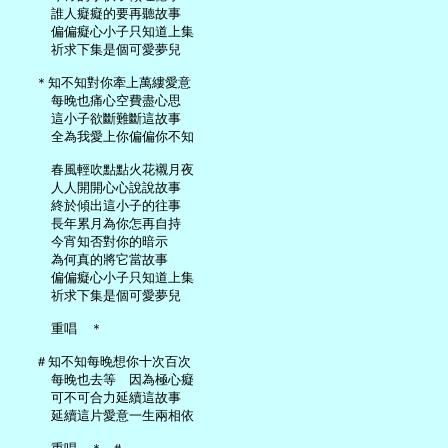
     誰人癡癡的要再聽故事

     偏偏癡心小子只知道上集

     祈求下集是個可愛夢兒

   ＊知不知對你牽上萬縷愛意

     每晚也痛心空費盡心思

     這小子欲斷難斷這故事

     全為我愛上你偏偏你不知

     春風輕吹點點火花襯月夜

     人人開開心心說說故事

     終於傾出這小子的往事

     長年累月為你怎再自持

     今宵知否對你的暗示

     為何真的將它當故事

     偏偏癡心小子只知道上集

     祈求下集是個可愛夢兒

     重唱　＊

   ＃知不知每晚想你十次百次

     每晚也去等　因為極心癡

     可不可合力延續這故事

     延續這片愛意一生兩相依
