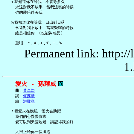
   ＋我知道你在等我　不管等多久

     永遠對我不放手　當我沮喪的時候

     你的愛陪伴著我

   ％我知道你在等我　日出到日落

     永遠對我不放手　當我榮耀的時候

     總是相信你 〔也能夠感受〕

Permanent link: http:/
1.
愛火 - 孫耀威
     曲︰
黃卓穎
     詞︰
何厚華
     編︰
洪敬堯
   ＊看愛火在燃燒　愛火在跳躍

     我們的心慢慢依靠

     愛可以到天荒地老　請記得我的好

     大街上給你一個擁抱
