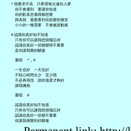
   ＊我要求不高　只希望每次邀你入夢

     你不會遲到　要讓你知道

     你的歡喜悲傷我都想要

     因為我　最愛看到你甜蜜的微笑

     小小的一種需要　不會被誰動搖

   ＃認識你真好知不知道

     只有你可以讓我把煩惱忘掉

     認識你真好一切都變得不重要

     是你讓我覺的驕傲

     重唱　＊,＃

     一生也好　一天也好

     不耽心時間太少　至少我

     不必再尋找　誰的溫柔才夠好

     讓我擁抱

     重唱　＃

     認識你真好知不知道

     只有你可以讓我把煩惱忘掉

     認識你真好一切都不重要

Permanent link: http:/