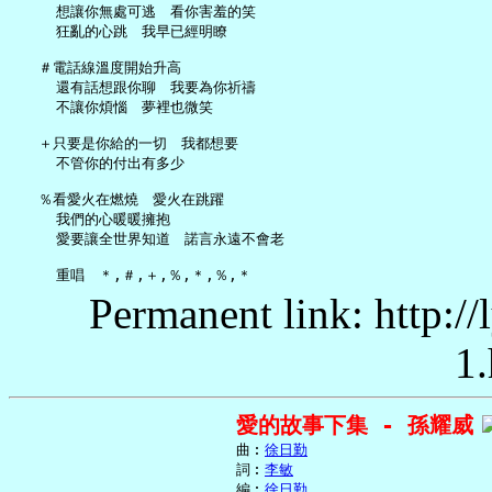
     想讓你無處可逃　看你害羞的笑

     狂亂的心跳　我早已經明瞭

   ＃電話線溫度開始升高

     還有話想跟你聊　我要為你祈禱

     不讓你煩惱　夢裡也微笑

   ＋只要是你給的一切　我都想要

     不管你的付出有多少

   ％看愛火在燃燒　愛火在跳躍

     我們的心暖暖擁抱

     愛要讓全世界知道　諾言永遠不會老

Permanent link: http:/
1.
愛的故事下集 - 孫耀威
     曲︰
徐日勤
     詞︰
李敏
     編︰
徐日勤