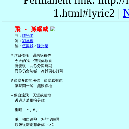
1.html#lyric2 |
N
飛 - 孫耀威
     曲︰
陳光榮
     詞︰
劉卓輝
     編︰
伍樂城
／
陳光榮
   ＊昨日依稀　還未捨得你

     今天的我　仍讓你歡喜

     竟發現　共你分開時期

     而你仍會吶喊　為我衷心打氣

   ＃多麼多麼想著你　多麼感謝你

     讓我闖一闖　無後顧地

   ＋獨自遠飛　天涯或遠地

     透過這清風擁著你

     重唱　＊,＃,＋

     哦　獨自遠飛　怎能沒顧忌
