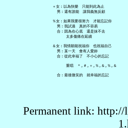
 ＋女︰以為快樂　只能到此為止

   男︰還有誰能　讓我義無反顧

 ％女︰如果我要很努力　才能忘記你

   男︰我試過　真的不容易

   合︰因為在心底　還是抹不去

       太多傷痛在延續

 ＆女︰我情願能祝福你　也祝福自己

   男︰某一天　會有人愛妳

   合︰從此幸福了　不小心的忘記

       重唱　＊,＃,＋,％,＆,％,＆

Permanent link: http:/
1.