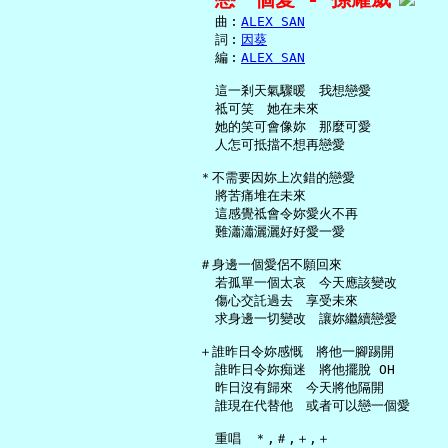
     曲︰
ALEX SAN
     詞︰
因葵
     編︰
ALEX SAN
     這一剎天氣驟暖　我想戀愛

     祗可笑　她在未來

     她的笑可會像妳　那麼可愛

     人怎可抵擋不想再戀愛

   ＊不需要因妳上次錯的戀愛

     將苦痛堆在未來

     這感覺祗會令妳愛火不再

     難瀟瀟灑灑好好愛一愛

   ＃身邊一個愛侶不願回來

     若孤單一個太哀　今天應該變改

     傷心交託過去　享受未來

     求身邊一切變改　讓妳繼續戀愛

   ＋誰昨日令妳感慨　將他一腳踢開

     誰昨日令妳痴迷　將他擺脫 OH

     昨日沒有歸來　今天將他隔開

     誰現在代替他　或者可以戀一個愛
