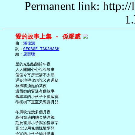
Permanent link: http:/
1.
愛的故事上集 - 孫耀威
     曲︰
潘偉源
     詞︰
GEORGE TAKAHASH
     編︰
唐奕聰
     星的光點點灑於午夜

     人人開開心心說說故事

     偏偏今宵所想講不太易

     遲疑地望你想說又復遲疑

     秋風將湧起的某夜

     遺留她的窗邊有個故事

     孤單單的小伙子不顧寂寞

     徘徊樹下直至天際露月兒

     冬風吹走幾多個月夜

     為何窗邊的她欠缺注視

     刻於窗扉小子寫的愛慕字

     完全沒用像個飄散夢兒

     今宵的小伙子傾吐憾事
