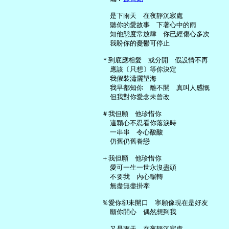
     是下雨天　在夜靜沉寂處

     聽你的愛故事　下著心中的雨

     知他態度常放肆　你已經傷心多次

     我盼你的憂鬱可停止

   ＊到底應相愛　或分開　假設情不再

     應該〔只想〕等你決定

     我假裝瀟灑望海

     我早都知你　離不開　真叫人感慨

     但我對你愛念未曾改

   ＃我但願　他珍惜你

     這顆心不忍看你落淚時

     一串串　令心酸酸

     仍舊仍舊眷戀

   ＋我但願　他珍惜你

     愛可一生一世永沒盡頭

     不要我　內心輾轉

     無盡無盡掛牽

   ％愛你卻未開口　寧願像現在是好友

     願你開心　偶然想到我

     又是雨天　在夜靜沉寂處
