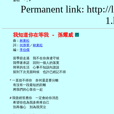
Permanent link: http:/
1.
我知道你在等我 - 孫耀威
     曲︰
林東松
     詞︰
何厚華
／
林東松
     編︰
李伯傑
     當季節走過　我不在你身邊守候

     我帶著承諾　回到一個人的落寞

     簡單的生活　心事不知該向誰說

     留到下次見面時候　也許已經記不得

   ＊一直捨不得你　奈何還是要分離

     有沒有一段最短的距離

     將我們的心靠在一起

   ＃我曾經答應你　一定會給你消息

     希望你也為我多疼疼自己

     別再傷心　別為我哭泣
