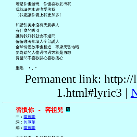
     若是你也發現　你也喜歡虧待我

     我就讓你永遠痛愛著我

     〔我愿讓你愛上我更加多〕

     和諧甜美永沒有天意弄人

     有什麼的吸引

     誰待我好我就會不過問

     偏偏碰著那壞人全部誘人

     全球情侶故事也相近　寧愿天昏地暗

     要為錯的人傷過恨過方算是勇敢

     長世間不喜歡開心喜歡痛心

Permanent link: http:/
1.html#lyric3 |
N
習慣你 - 容祖兒
     曲︰
陳輝陽
     詞︰
何厚華
     編︰
陳輝陽