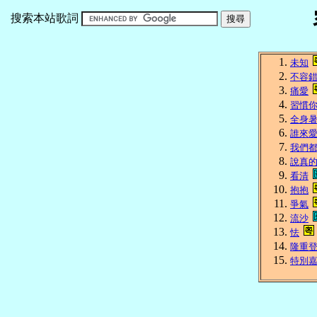
搜索本站歌詞
未知
不容
痛愛
習慣
全身
誰來
我們
說真
看清
抱抱
爭氣
流沙
怯
隆重
特別