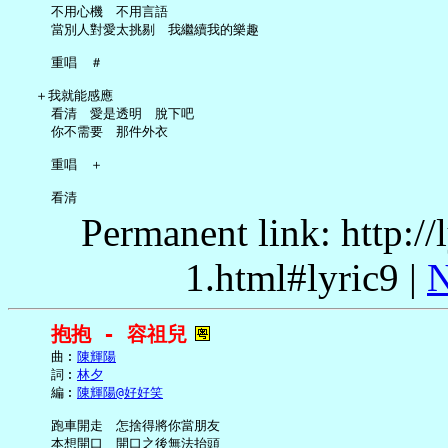
     不用心機　不用言語

     當別人對愛太挑剔　我繼續我的樂趣

     重唱　＃

   ＋我就能感應

     看清　愛是透明　脫下吧

     你不需要　那件外衣

     重唱　＋

Permanent link: http:/
1.html#lyric9 |
N
抱抱 - 容祖兒
     曲︰
陳輝陽
     詞︰
林夕
     編︰
陳輝陽@好好笑
     跑車開走　怎捨得將你當朋友

     本想開口　開口之後無法抬頭
