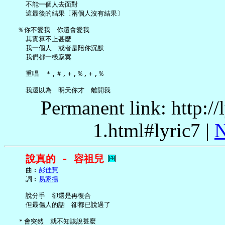
     不能一個人去面對

     這最後的結果〔兩個人沒有結果〕

   ％你不愛我　你還會愛我

     其實算不上甚麼

     我一個人　或者是陪你沉默

     我們都一樣寂寞

     重唱　＊,＃,＋,％,＋,％

Permanent link: http:/
1.html#lyric7 |
N
說真的 - 容祖兒
     曲︰
彭佳慧
     詞︰
易家揚
     說分手　卻還是再復合

     但最傷人的話　卻都已說過了

   ＊會突然　就不知該說甚麼
