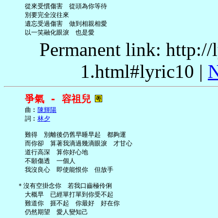
     從來受慣傷害　從頭為你等待

     別要完全沒往來

     遺忘受過傷害　做到相親相愛

Permanent link: http:/
1.html#lyric10 |
N
爭氣 - 容祖兒
     曲︰
陳輝陽
     詞︰
林夕
     難得　別離後仍舊早睡早起　都夠運

     而你卻　算著我滴過幾滴眼淚　才甘心

     道行高深　算你好心地

     不願傷透　一個人

     我沒良心　即使能恨你　但放手

   ＊沒有空掛念你　若我口齒極伶俐

     大概早　已經單打單到你受不起

     難道你　捱不起　你最好　好在你

     仍然期望　愛人變知己
