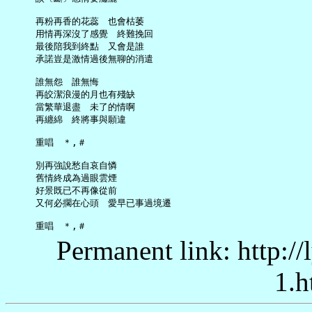
     再粉再香的花蕊　也會枯萎

     用情再深沒了感覺　終難挽回

     最後陪我到終點　又會是誰

     承諾豈是激情過後無聊的消遣

     誰無怨　誰無悔

     再皎潔浪漫的月也有殘缺

     當繁華退盡　未了的情啊

     再纏綿　終將事與願違

     重唱　＊,＃

     別再強說愁自哀自憐

     舊情終成為過眼雲煙

     好景既已不再像從前

     又何必擱在心頭　愛早已事過境遷

Permanent link: http:/
1.h