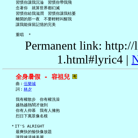
     習慣你讓我沉淪　習慣你帶我飛

     念著你　就算世界都幻滅

     習慣你給我滋潤　習慣你讓我枯萎

     離開的那一夜　不要輕輕叫醒我

     讓我能保留記憶的完美

Permanent link: http:/
1.html#lyric4 |
N
全身暑假 - 容祖兒
     曲︰
伍樂城
     詞︰
林夕
     我有權散步　你有權洗澡

     越熱越熱鬧才做到

     你有人仰慕　我有人擁抱

     烈日下萬眾像名模

   ＊IT'S ALRIGHT

     最爽快的愉快像放題

     讓我越浸越美麗
