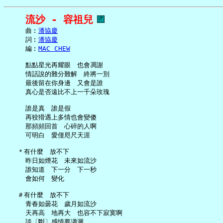
流沙 - 容祖兒
     曲︰
潘協慶
     詞︰
潘協慶
     編︰
MAC CHEW
     點點星光再耀眼　也會凋謝

     情話說的難分難解　終將一別

     最後留在你身邊　又會是誰

     真心是否遠比不上一千朵玫瑰

     誰是真　誰是假

     再狡猾遇上多情也會變傻

     那頻頻回首　心碎的人啊

     可明白　愛僅咫尺天涯

   ＊有什麼　放不下

     昨日如煙花　未來如流沙

     誰知道　下一分　下一秒

     會如何　變化

   ＃有什麼　放不下

     青春如曇花　歲月如流沙

     天再高　地再大　也容不下寂寞啊

     談〔斷〕感情要瀟灑
