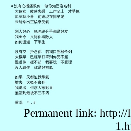
   ＃沒有心機痛恨你　做你知己沒名利

     大個女　縱使失戀　工作至上　才爭氣

     原諒我小器　前途現在排第尾

     未能拿出空檔來受氣

     別人好心　勉強說分手都是好友

     我至今　只得你這敵人

     如何渡過　下半生

     沒有空　掛念你　若我口齒極伶俐

     大概早　已經單打單到你受不起

     難道你　捱不起　我要玩　不受理

     沒人纏住　你是好福氣

     如果　天都迫我爭氣

     離去　大概不會死

     我退出　但求大家歡喜

     無謂到最後不三不四

Permanent link: http:/
1.h