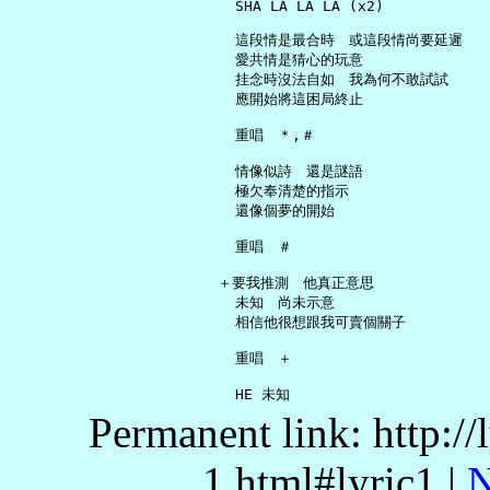
     SHA LA LA LA (x2)

     這段情是最合時　或這段情尚要延遲

     愛共情是猜心的玩意

     挂念時沒法自如　我為何不敢試試

     應開始將這困局終止

     重唱　＊,＃

     情像似詩　還是謎語

     極欠奉清楚的指示

     還像個夢的開始

     重唱　＃

   ＋要我推測　他真正意思

     未知　尚未示意

     相信他很想跟我可賣個關子

     重唱　＋

Permanent link: http:/
1.html#lyric1 |
N