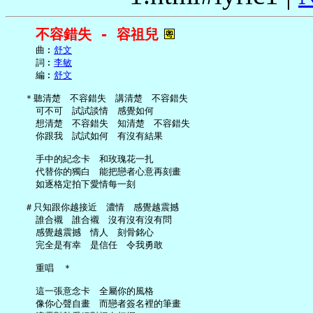
不容錯失 - 容祖兒
     曲︰
舒文
     詞︰
李敏
     編︰
舒文
   ＊聽清楚　不容錯失　講清楚　不容錯失

     可不可　試試談情　感覺如何

     想清楚　不容錯失　知清楚　不容錯失

     你跟我　試試如何　有沒有結果

     手中的紀念卡　和玫瑰花一扎

     代替你的獨白　能把戀者心意再刻畫

     如逐格定拍下愛情每一刻

   ＃只知跟你越接近　濃情　感覺越震撼

     誰合襯　誰合襯　沒有沒有沒有問

     感覺越震撼　情人　刻骨銘心

     完全是有幸　是信任　令我勇敢

     重唱　＊

     這一張意念卡　全屬你的風格

     像你心聲自畫　而戀者簽名裡的筆畫
