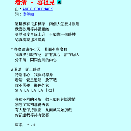
看清 - 容祖兒
     曲︰
ANDY GOLDMARK
     詞︰
廖瑩如
     這世界有很多標準　兩個人怎麼才親近

     我喜歡用等待當距離

     身體溫度直線上升　不如靠一個眼神

     認真看我那才逼真

   ＊多麼遙遠多少天　見面有多麼難

     我真沒那麼在意　誰有真心　誰在騙人

     分不清　問問會跳的內心

   ＃看清　閉上眼睛

     特別用心　我就能感應

     看清　愛是透明　脫下吧

     你不需要　那件外衣

     SHA LA LA LA (x2)

     各種不同的分析　教人如何判斷愛情

     別忘了當初那份勇氣

     有人想保持親密　見面就開始演戲

     你卻讓我等待有驚喜

     重唱　＊,＃
