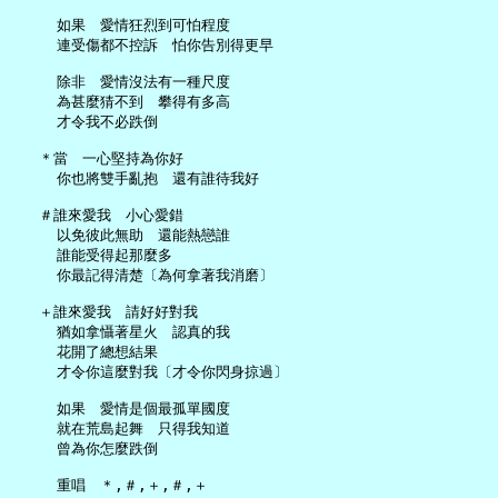
     如果　愛情狂烈到可怕程度

     連受傷都不控訴　怕你告別得更早

     除非　愛情沒法有一種尺度

     為甚麼猜不到　攀得有多高

     才令我不必跌倒

   ＊當　一心堅持為你好

     你也將雙手亂抱　還有誰待我好

   ＃誰來愛我　小心愛錯

     以免彼此無助　還能熱戀誰

     誰能受得起那麼多

     你最記得清楚〔為何拿著我消磨〕

   ＋誰來愛我　請好好對我

     猶如拿懾著星火　認真的我

     花開了總想結果

     才令你這麼對我〔才令你閃身掠過〕

     如果　愛情是個最孤單國度

     就在荒島起舞　只得我知道

     曾為你怎麼跌倒

     重唱　＊,＃,＋,＃,＋
