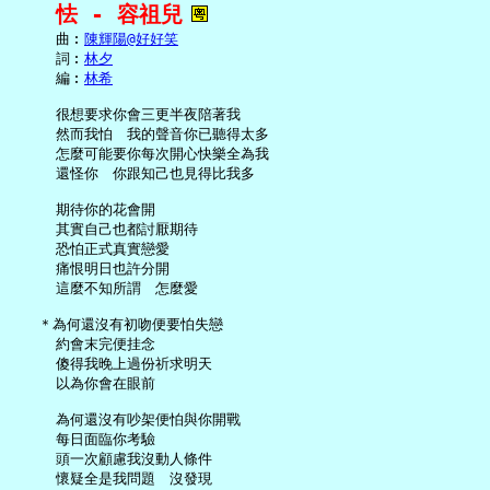
怯 - 容祖兒
     曲︰
陳輝陽@好好笑
     詞︰
林夕
     編︰
林希
     很想要求你會三更半夜陪著我

     然而我怕　我的聲音你已聽得太多

     怎麼可能要你每次開心快樂全為我

     還怪你　你跟知己也見得比我多

     期待你的花會開

     其實自己也都討厭期待

     恐怕正式真實戀愛

     痛恨明日也許分開

     這麼不知所謂　怎麼愛

   ＊為何還沒有初吻便要怕失戀

     約會末完便挂念

     傻得我晚上過份祈求明天

     以為你會在眼前

     為何還沒有吵架便怕與你開戰

     每日面臨你考驗

     頭一次顧慮我沒動人條件

     懷疑全是我問題　沒發現
