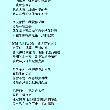
     明明知道　你只是偶然經過

     不該奢求太多

     我還天真　編織可笑的夢

     總以為我的溫柔讓你不捨

     朋友都問　我愛你甚麼

     這是一種直覺

     就像是抬頭星光閃爍突然像淚流

     不在乎懷抱到最後　只剩寂寞

   ＊習慣你讓我沉淪　習慣你帶我飛

     念著你　就算世界都幻滅

     習慣你給我滋潤　習慣你讓我枯萎

     離開的那一夜　別把我的夢敲碎

     讓我至少保留記憶完美

     如果某天　我和你偶然遇見

     在陌生的街頭

     你會不會　在靜靜擁著我

     還是你只是沉默擦身而過

     也許前生　我欠你太多

     只是一場宿命

     注定要為你繼續的錯繼續的墮落

     看自己在無路可走　把心傷透
