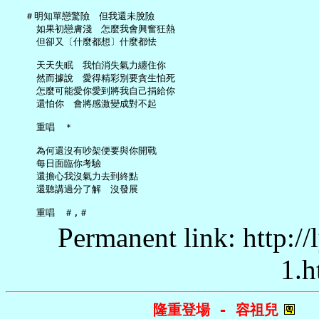
   ＃明知單戀驚險　但我還未脫險

     如果初戀膚淺　怎麼我會興奮狂熱

     但卻又〔什麼都想〕什麼都怯

     天天失眠　我怕消失氣力纏住你

     然而據說　愛得精彩別要貪生怕死

     怎麼可能愛你愛到將我自己捐給你

     還怕你　會將感激變成對不起

     重唱　＊

     為何還沒有吵架便要與你開戰

     每日面臨你考驗

     還擔心我沒氣力去到終點

     還聽講過分了解　沒發展

Permanent link: http:/
1.h
隆重登場 - 容祖兒