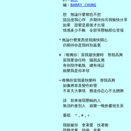
     編︰
BARRY CHUNG
     想　無論什麼都也不想

     甜品使我心痒　亦期待你共我愉快分享

     如果　甜蜜是最後才出場

     情感多少不帳　全部等壓軸那位登場

   ＊無論什麼東西使我痛快開心

     仍期待你是我特別嘉賓

   ＃〔唯獨你〕當我最快樂時　替我高興

     當我要放任時　賜我反應

     有你陪伴氣氛　總有保証

     娛樂我是你本領

   ＋唯獨你當我最快樂時　替我高興

     如像將恭喜變作鈴聲

     不算天大事情　難道你忍心不去贈興

     請　前來做我壓軸的人

     無須約會別人　娛樂一晚扮慶祝生辰

     重唱　＊,＃,＋

     我能被你　拿著愛　扶著吻

     我難道要　預備　嘉賓
