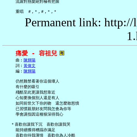
     流露對熱愛絕對極有把握

Permanent link: http:/
1.
痛愛 - 容祖兒
     曲︰
陳輝陽
     詞︰
黃偉文
     編︰
陳輝陽
     仍然難禁看著你這個壞人

     有什麼的吸引

     殘酷至此更讓我想靠近

     心知要換個別人還是有人

     如同前世欠下你的吻　還怎麼敢怒憤

     已習慣親朋好友問我怎會為你等

     學會講指因這種狠深得我心

   ＊喜歡你讓我下沉　喜歡你讓我哭

     能持續獲得糟蹋亦滿足

     喜歡你待我薄情　喜歡你為人冷酷
