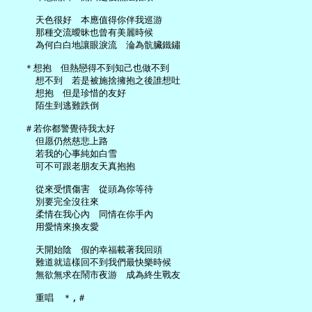
     天色很好　本應值得你伴我巡游

     那種交流曖昧也曾有美麗時候

     為何白白地讓眼淚流　淪為骯臟鐵鏽

   ＊想抱　但熱戀得不到知己也做不到

     想不到　若是被施捨擁抱之後誰想吐

     想抱　但是珍惜的友好

     陌生到逃難跌倒

   ＃若你都警覺待我太好

     但愿仍然慈悲上路

     若我的心事純如白雪

     可不可跟老朋友天真抱抱

     從來受慣傷害　從頭為你等待

     別要完全沒往來

     柔情在我心內　同情在你手內

     用愛情來換友愛

     天開始陰　假的幸福載著我回頭

     難道就這樣回不到我們最快樂時候

     無欲無求在鬧市夜游　成為終生戰友

     重唱　＊,＃
