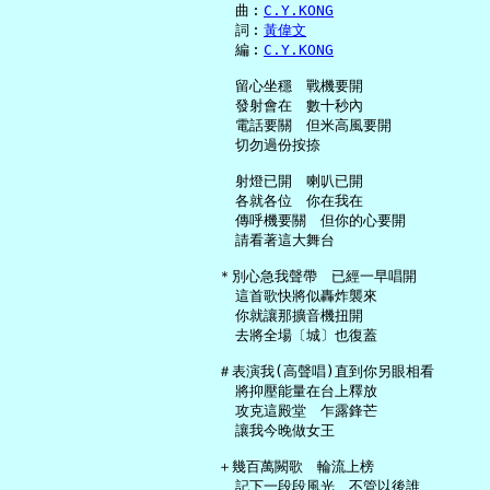
     曲︰
C.Y.KONG
     詞︰
黃偉文
     編︰
C.Y.KONG
     留心坐穩　戰機要開

     發射會在　數十秒內

     電話要關　但米高風要開

     切勿過份按捺

     射燈已開　喇叭已開

     各就各位　你在我在

     傳呼機要關　但你的心要開

     請看著這大舞台

   ＊別心急我聲帶　已經一早唱開

     這首歌快將似轟炸襲來

     你就讓那擴音機扭開

     去將全場〔城〕也復蓋

   ＃表演我(高聲唱)直到你另眼相看

     將抑壓能量在台上釋放

     攻克這殿堂　乍露鋒芒

     讓我今晚做女王

   ＋幾百萬闕歌　輪流上榜

     記下一段段風光　不管以後誰
