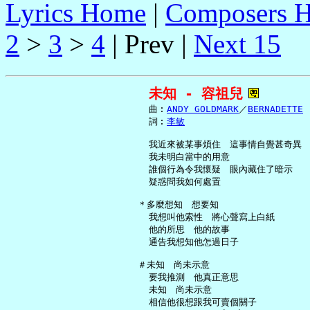
Lyrics Home
|
Composers 
2
>
3
>
4
| Prev |
Next 15
未知 - 容祖兒
     曲︰
ANDY GOLDMARK
／
BERNADETTE
     詞︰
李敏
     我近來被某事煩住　這事情自覺甚奇異

     我未明白當中的用意

     誰個行為令我懷疑　眼內藏住了暗示

     疑惑問我如何處置

   ＊多麼想知　想要知

     我想叫他索性　將心聲寫上白紙

     他的所思　他的故事

     通告我想知他怎過日子

   ＃未知　尚未示意

     要我推測　他真正意思

     未知　尚未示意

     相信他很想跟我可賣個關子
