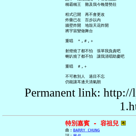
     稱霸稱王　難及我今晚聲勢壯

     程式已開　再不會更改

     炸藥已在　百步以內

     牆壁炸開　地殼天花炸開

     將宇宙變做舞台

     重唱　＊,＃,＋

     射燈燒了都不怕　張單我負責吧

     喇叭燒了都不怕　讓我清唱助慶吧

     重唱　＃,＋

     不可教別人　過目不忘

Permanent link: http:/
1.h
特別嘉賓 - 容祖兒
     曲︰
BARRY CHUNG
     詞︰
林夕