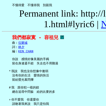
Permanent link: http:/
1.html#lyric6 |
N
我們都寂寞 - 容祖兒
     曲︰
伍樂城
     詞︰
林夕
     編︰
KEN CHAN
     你說　感情好像美麗的手鐲

     留在身邊還不錯　失去也不用難過

   ＊我說　我也沒你想像中脆弱

     沒有你的生活　愛情的快活

     留給螢光幕閃爍

   ＃我　跟你犯一樣的錯

     總在追尋中閃躲　給的比要的多

   ＋你不愛我　你還愛你

     請吻著我來說　我只是怕我
