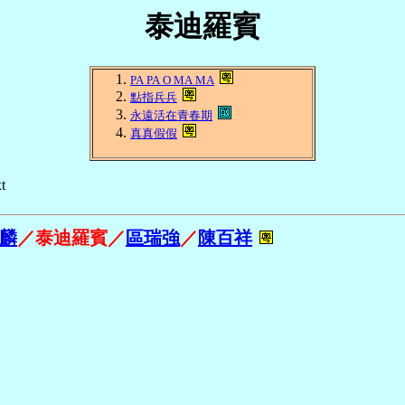
泰迪羅賓
PA PA O MA MA
點指兵兵
永遠活在青春期
真真假假
t
麟
／泰迪羅賓／
區瑞強
／
陳百祥