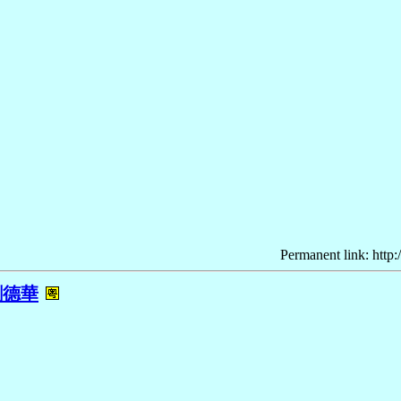
Permanent link: http:
劉德華