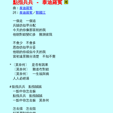
點指兵兵 - 泰迪羅賓
     曲︰
泰迪羅賓
     詞︰
泰迪羅賓
／
鄭國江
     一個走　一個追

     兵賊彷似早分配

     今天的你像那當初的我

     他朝對錯變幻多　難測彼我

     不會少　不會多

     恩怨彷似早分妥

     他朝的你或似今天的我

     當初遠景難分清楚　不知不覺

   ＊〔莫奈何〕　是否有因果

     〔莫奈何〕　難道冇對錯

     〔莫奈何〕　一生福與禍

     人人必經過

   ＃點指兵兵　點指賊賊

     一點中你怎去躲

     點指兵兵　點指賊賊

     一點中你怎去躲　莫奈何

     怎去擋　怎去阻
