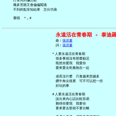
     打算周到偏出錯

     幾多苦困又會偏偏闖過

     不到終點安知結果　怎分功過

永遠活在青春期 - 泰迪
     曲︰
張洪量
     詞︰
張洪量
   ＊人要永遠活在青春期

     很多事就沒有那麼顧忌

     既然你愛我　我愛你

     愛來愛去乾脆抱在一起

     成長沒什麼　只會越來想越多

     鑽牛角尖很累　可不可以想一些

     好玩的事

   ＃人要永遠活在青春期

     說出來內心話比較容易

     難得你要我　我要你

     要來要去那就不要分離
