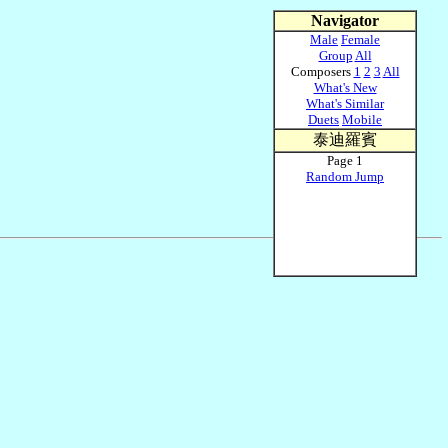
Navigator
Male
Female
Group
All
Composers
1
2
3
All
What's New
What's Similar
Duets
Mobile
泰迪羅賓
Page 1
Random Jump