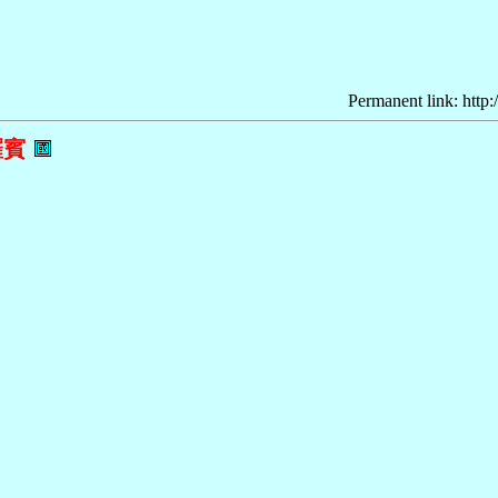
Permanent link: http:
羅賓