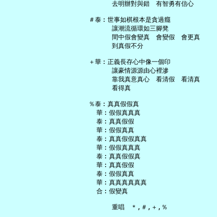
       去明辦對與錯　有智勇有信心

 ＃泰︰世事如棋根本是貪過癮

       讓潮流循環如三腳凳

       間中假會變真　會變假　會更真

       到真假不分

 ＋華︰正義長存心中像一個印

       讓豪情源源由心裡滲

       靠我真意真心　看清假　看清真

       看得真

 ％泰︰真真假假真

   華︰假假真真真

   泰︰真真假假

   華︰假假真真

   泰︰真真假假真真

   華︰假假真真真

   泰︰真真假假真

   華︰真真假假

   泰︰假假真真

   華︰真真真真真真

   合︰假變真
