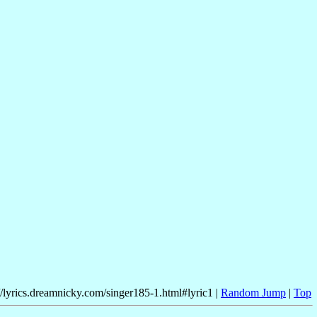
//lyrics.dreamnicky.com/singer185-1.html#lyric1 |
Random Jump
|
Top