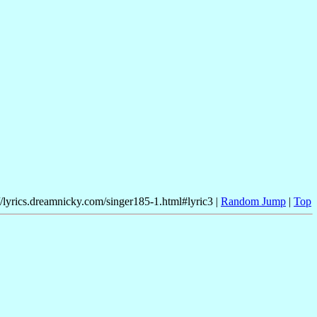
//lyrics.dreamnicky.com/singer185-1.html#lyric3 |
Random Jump
|
Top