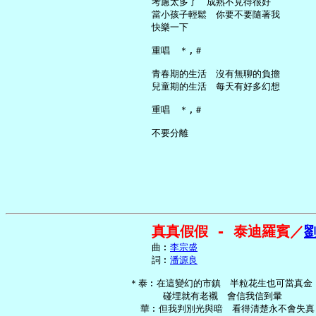
     考慮太多了　成熟不見得很好

     當小孩子輕鬆　你要不要隨著我

     快樂一下

     重唱　＊,＃

     青春期的生活　沒有無聊的負擔

     兒童期的生活　每天有好多幻想

     重唱　＊,＃

真真假假 - 泰迪羅賓／
     曲︰
李宗盛
     詞︰
潘源良
 ＊泰︰在這變幻的市鎮　半粒花生也可當真金

       碰埋就有老襯　會信我信到暈

   華︰但我判別光與暗　看得清楚永不會失真
