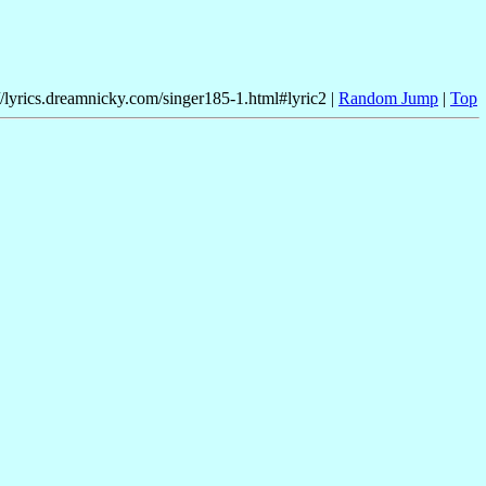
//lyrics.dreamnicky.com/singer185-1.html#lyric2 |
Random Jump
|
Top