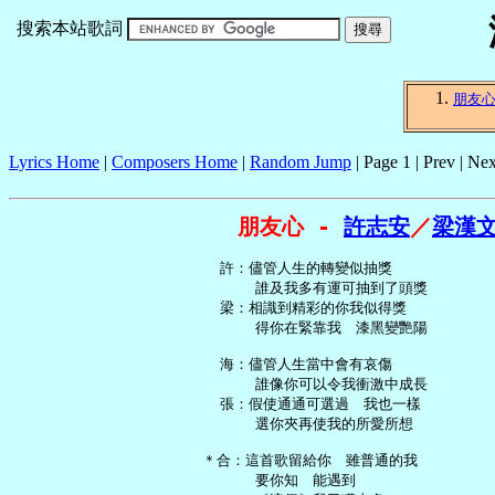
搜索本站歌詞
朋友
Lyrics Home
|
Composers Home
|
Random Jump
| Page 1 | Prev | Nex
朋友心 - 
許志安
／
梁漢
   許：儘管人生的轉變似抽獎

       誰及我多有運可抽到了頭獎

   梁：相識到精彩的你我似得獎

       得你在緊靠我　漆黑變艷陽

   海：儘管人生當中會有哀傷

       誰像你可以令我衝激中成長

   張：假使通通可選過　我也一樣

       選你夾再使我的所愛所想

 ＊合：這首歌留給你　雖普通的我

       要你知　能遇到
