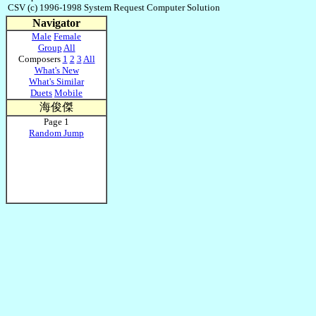
CSV (c) 1996-1998 System Request Computer Solution
Navigator
Male
Female
Group
All
Composers
1
2
3
All
What's New
What's Similar
Duets
Mobile
海俊傑
Page 1
Random Jump