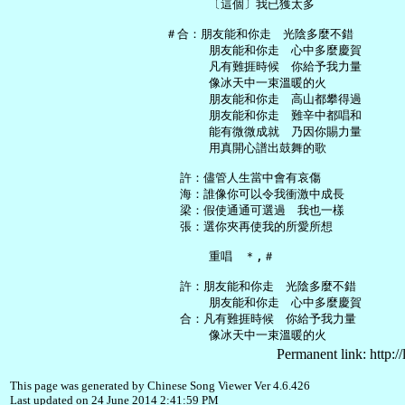
       〔這個〕我已獲太多

 ＃合：朋友能和你走　光陰多麼不錯

       朋友能和你走　心中多麼慶賀

       凡有難捱時候　你給予我力量

       像冰天中一束溫暖的火

       朋友能和你走　高山都攀得過

       朋友能和你走　難辛中都唱和

       能有微微成就　乃因你賜力量

       用真開心譜出鼓舞的歌

   許：儘管人生當中會有哀傷

   海：誰像你可以令我衝激中成長

   梁：假使通通可選過　我也一樣

   張：選你夾再使我的所愛所想

       重唱　＊,＃

   許：朋友能和你走　光陰多麼不錯

       朋友能和你走　心中多麼慶賀

   合：凡有難捱時候　你給予我力量

Permanent link: http:/
This page was generated by Chinese Song Viewer Ver 4.6.426
Last updated on 24 June 2014 2:41:59 PM