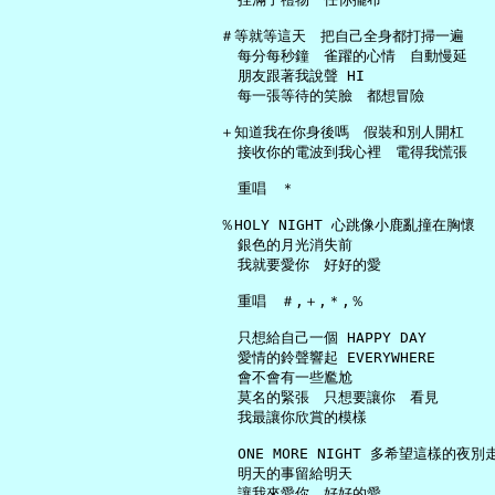
   ＃等就等這天　把自己全身都打掃一遍

     每分每秒鐘　雀躍的心情　自動慢延

     朋友跟著我說聲 HI

     每一張等待的笑臉　都想冒險

   ＋知道我在你身後嗎　假裝和別人開杠

     接收你的電波到我心裡　電得我慌張

     重唱　＊

   ％HOLY NIGHT 心跳像小鹿亂撞在胸懷

     銀色的月光消失前

     我就要愛你　好好的愛

     重唱　＃,＋,＊,％

     只想給自己一個 HAPPY DAY

     愛情的鈴聲響起 EVERYWHERE

     會不會有一些尷尬

     莫名的緊張　只想要讓你　看見

     我最讓你欣賞的模樣

     ONE MORE NIGHT 多希望這樣的夜別走
     明天的事留給明天
