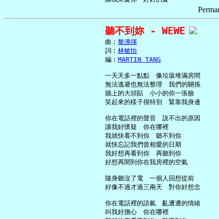
Perman
聽不到妳 - WEWE
     曲︰
黎沸揮
     詞︰
林敏怡
     編︰
MARTIN TANG
     一天天多一點點　像垃圾堆滿房間

     無法逃避也無法整理　我們的關係

     牆上的大頭貼　小小的你一張臉

     笑起來的樣子很特別　緊靠我身邊

     你在電話裡的聲音　說不出的原因

     讓我好懷疑　你在哪裡

     我就快看不到你　聽不到你

     就快忘記我們曾相愛的日期

     我好想再看到你　再聽到你

     好想再聞到你在我房裡的空氣

     隨身聽沒了電　一個人回想從前

     好像不過才過三兩天　對你好想念

     你在電話裡的語氣　亂遭遭的情緒

     叫我好擔心　你在哪裡
