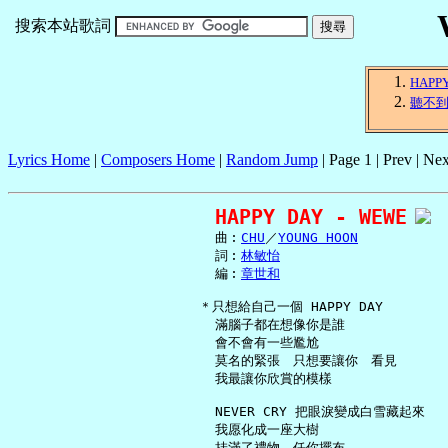
搜索本站歌詞
HAPP
聽不
Lyrics Home
|
Composers Home
|
Random Jump
| Page 1 | Prev | Nex
HAPPY DAY - WEWE
     曲︰
CHU
／
YOUNG HOON
     詞︰
林敏怡
     編︰
章世和
   ＊只想給自己一個 HAPPY DAY

     滿腦子都在想像你是誰

     會不會有一些尷尬

     莫名的緊張　只想要讓你　看見

     我最讓你欣賞的模樣

     NEVER CRY 把眼淚變成白雪藏起來

     我愿化成一座大樹

     挂滿了禮物　任你擺布
