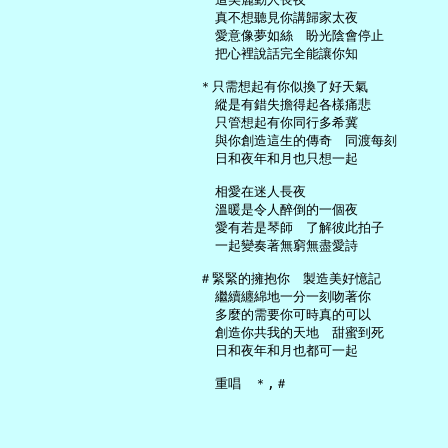
     真不想聽見你講歸家太夜

     愛意像夢如絲　盼光陰會停止

     把心裡說話完全能讓你知

   ＊只需想起有你似換了好天氣

     縱是有錯失擔得起各樣痛悲

     只管想起有你同行多希冀

     與你創造這生的傳奇　同渡每刻

     日和夜年和月也只想一起

     相愛在迷人長夜

     溫暖是令人醉倒的一個夜

     愛有若是琴師　了解彼此拍子

     一起變奏著無窮無盡愛詩

   ＃緊緊的擁抱你　製造美好憶記

     繼續纏綿地一分一刻吻著你

     多麼的需要你可時真的可以

     創造你共我的天地　甜蜜到死

     日和夜年和月也都可一起
