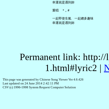
     幸運就是遇到妳

     重唱　＊,＃

     一起即使生氣　一起總多趣味

Permanent link: http:/
1.html#lyric2 |
N
This page was generated by Chinese Song Viewer Ver 4.6.426
Last updated on 24 June 2014 2:42:11 PM
CSV (c) 1996-1998 System Request Computer Solution