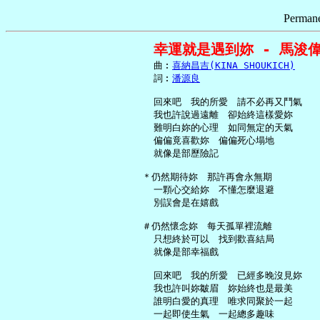
Permane
幸運就是遇到妳 - 馬浚
     曲︰
喜納昌吉(KINA SHOUKICH)
     詞︰
潘源良
     回來吧　我的所愛　請不必再又鬥氣

     我也許說過遠離　卻始終這樣愛妳

     難明白妳的心理　如同無定的天氣

     偏偏竟喜歡妳　偏偏死心塌地

     就像是部歷險記

   ＊仍然期待妳　那許再會永無期

     一顆心交給妳　不懂怎麼退避

     別誤會是在嬉戲

   ＃仍然懷念妳　每天孤單裡流離

     只想終於可以　找到歡喜結局

     就像是部幸福戲

     回來吧　我的所愛　已經多晚沒見妳

     我也許叫妳皺眉　妳始終也是最美

     誰明白愛的真理　唯求同聚於一起

     一起即使生氣　一起總多趣味
