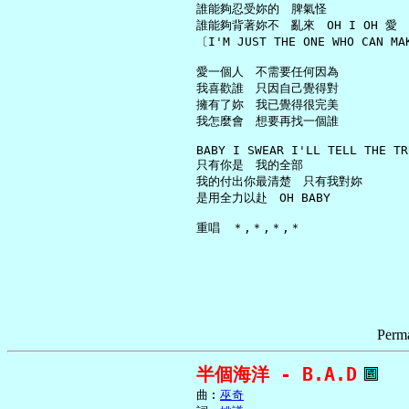
     誰能夠忍受妳的　脾氣怪

     誰能夠背著妳不　亂來　OH I OH 愛

     〔I'M JUST THE ONE WHO CAN MA
     愛一個人　不需要任何因為

     我喜歡誰　只因自己覺得對

     擁有了妳　我已覺得很完美

     我怎麼會　想要再找一個誰

     BABY I SWEAR I'LL TELL THE TRU
     只有你是　我的全部

     我的付出你最清楚　只有我對妳

     是用全力以赴　OH BABY

Perma
半個海洋 - B.A.D
     曲︰
巫奇