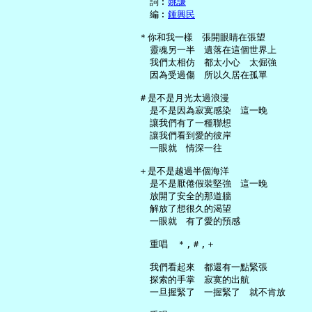
     詞︰
姚謙
     編︰
鍾興民
   ＊你和我一樣　張開眼睛在張望

     靈魂另一半　遺落在這個世界上

     我們太相仿　都太小心　太倔強

     因為受過傷　所以久居在孤單

   ＃是不是月光太過浪漫

     是不是因為寂寞感染　這一晚

     讓我們有了一種聯想

     讓我們看到愛的彼岸

     一眼就　情深一往

   ＋是不是越過半個海洋

     是不是厭倦假裝堅強　這一晚

     放開了安全的那道牆

     解放了想很久的渴望

     一眼就　有了愛的預感

     重唱　＊,＃,＋

     我們看起來　都還有一點緊張

     探索的手掌　寂寞的出航

     一旦握緊了　一握緊了　就不肯放
