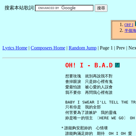
搜索本站歌詞
OH! I
半個
Lyrics Home
|
Composers Home
|
Random Jump
| Page 1 | Prev | Nex
OH! I - B.A.D
     想要玫瑰　就別再說我不對

     會掉眼淚　只是妳心裡有鬼

     愛最怕誰　被心愛的人誤會

     我不要你　再問我心裡有誰

     BABY I SWEAR I'LL TELL THE TRU
     只有你是　我的全部

     何苦要為了誰嫉妒　我的靈魂

     妳是唯一的領主 〔HERE WE GO〕 OH B
   ＊誰能夠安慰妳的　心情壞

     誰能夠滿足妳的　期待　OH I OH 愛
