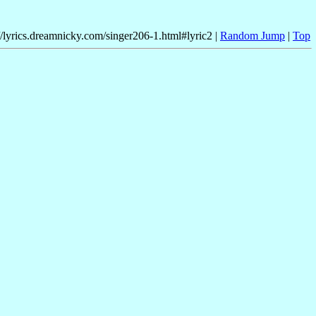
//lyrics.dreamnicky.com/singer206-1.html#lyric2 |
Random Jump
|
Top