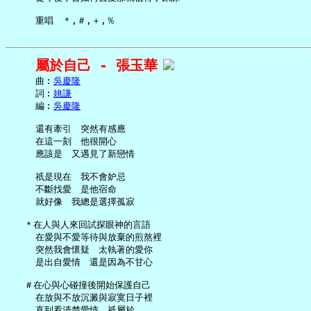
屬於自己 - 張玉華
     曲︰
吳慶隆
     詞︰
姚謙
     編︰
吳慶隆
     還有牽引　突然有感應

     在這一刻　他很開心

     應該是　又遇見了新戀情

     祇是現在　我不會妒忌

     不斷找愛　是他宿命

     就好像　我總是選擇孤寂

   ＊在人與人來回試探眼神的言語

     在愛與不愛等待與放棄的煎熬裡

     突然我會懷疑　太執著的愛你

     是出自愛情　還是因為不甘心

   ＃在心與心碰撞後開始保護自己

     在放與不放沉澱與寂寞日子裡

     直到看清楚愛情　祇屬於
