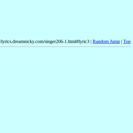
//lyrics.dreamnicky.com/singer206-1.html#lyric3 |
Random Jump
|
Top