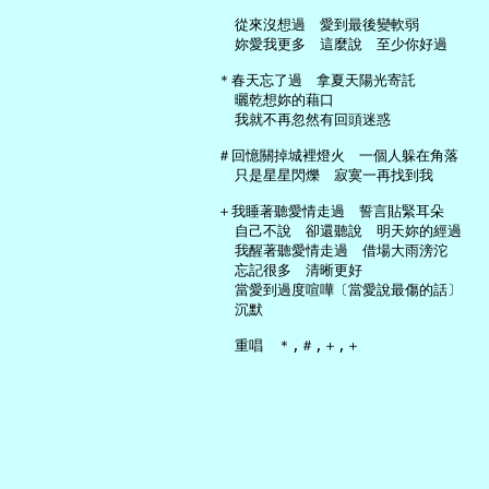
     從來沒想過　愛到最後變軟弱

     妳愛我更多　這麼說　至少你好過

   ＊春天忘了過　拿夏天陽光寄託

     曬乾想妳的藉口

     我就不再忽然有回頭迷惑

   ＃回憶關掉城裡燈火　一個人躲在角落

     只是星星閃爍　寂寞一再找到我

   ＋我睡著聽愛情走過　誓言貼緊耳朵

     自己不說　卻還聽說　明天妳的經過

     我醒著聽愛情走過　借場大雨滂沱

     忘記很多　清晰更好

     當愛到過度喧嘩〔當愛說最傷的話〕

     沉默
