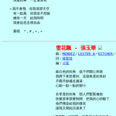
     快樂的事　一定還會有

   ＋我不會飛　但我渴望天空

     有一點風　但我並不想躲

     總有一天　給我時間

     我會從思念裡自由

雪花飄 - 張玉華
     曲︰
MENDEZ
／
LESTER A
／
KITCHER
／
     詞︰
徐世珍
     編︰
小安
     銀白色的街角　孩子們開心奔跑

     我蹲下來想看到　這個角度的美好

     月圓月缺越走越遠

     心願一點一點的變小

     在零度的街角　戀人們緊緊擁抱

     快樂原來那麼熱鬧　把我的心吵醒了

     他們傳染給我的微笑

     讓我又開始活過來了
