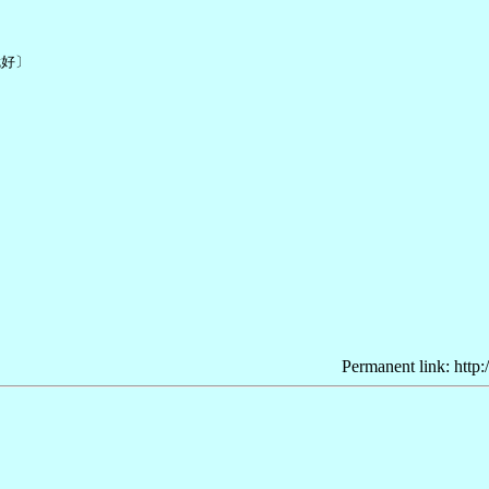
好〕

Permanent link: http: