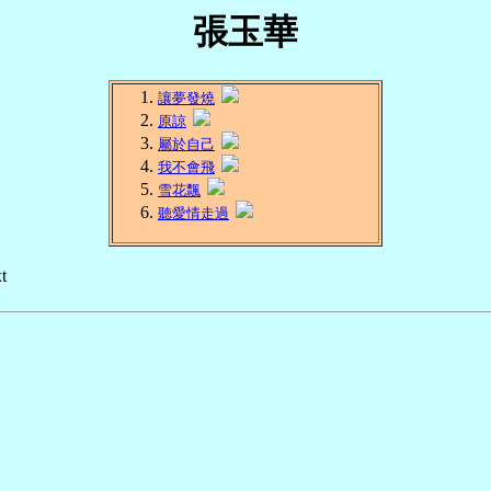
張玉華
讓夢發燒
原諒
屬於自己
我不會飛
雪花飄
聽愛情走過
t