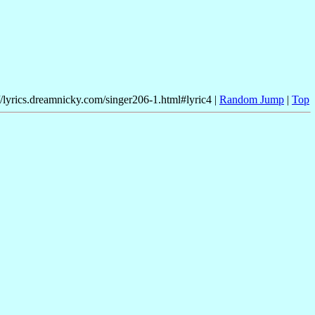
//lyrics.dreamnicky.com/singer206-1.html#lyric4 |
Random Jump
|
Top