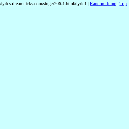
//lyrics.dreamnicky.com/singer206-1.html#lyric1 |
Random Jump
|
Top