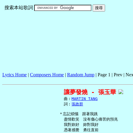
搜索本站歌詞
Lyrics Home
|
Composers Home
|
Random Jump
| Page 1 | Prev | Nex
讓夢發燒 - 張玉華
     曲︰
MARTIN TANG
     詞︰
張政群
   ＊忘記煩惱　跟著我跳

     盡情歡笑　沒有傷心痛苦的預兆

     我對妳好　妳對我好

     憑著感覺　勇往直前
