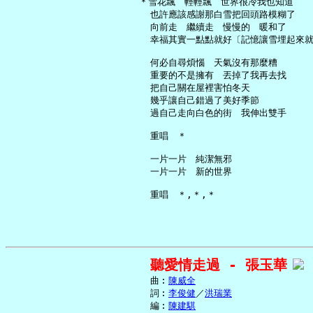
   ＊雪花飄　輕輕飄　世界很冷我也知道

     也許應該感謝那白雪把回頭路模糊了

     向前走　繼續走　慢慢的　暖和了

     幸福其實一點點就好〔記憶讓雪埋起來就
     何必自尋煩惱　天氣沒有那麼糟

     重要的不是擁有　丟掉了我再去找

     把自己關在屋裡害怕冬天

     幾乎讓自己錯過了美好季節

     過自己走向白色的街　我伸出雙手

     重唱　＊

     一片一片　純潔無邪

     一片一片　新的世界

聽愛情走過 - 張玉華
     曲︰
陳威全
     詞︰
李俊健
／
洪瑞業
     編︰
陳建騏