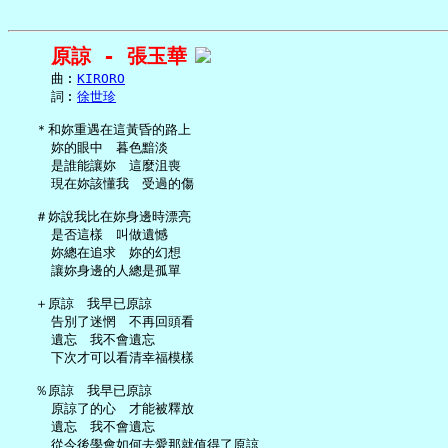
原諒 - 張玉華
     曲︰
KIRORO
     詞︰
徐世珍
   ＊和妳重遇在這黃昏的路上

     妳的眼中　暮色黯淡

     是誰能讓妳　這麼沮喪

     現在妳該懂我　受過的傷

   ＃妳說我比在妳身邊時漂亮

     是否這樣　叫做遺憾

     妳總在追求　妳的幻想

     讓妳身邊的人總是孤單

   ＋原諒　我早已原諒

     告別了迷惘　不再回頭看

     遺忘　我不會遺忘

     下次才可以看清幸福模樣

   ％原諒　我早已原諒

     原諒了的心　才能被釋放

     遺忘　我不會遺忘

     從今後學會如何去愛那就值得了原諒
