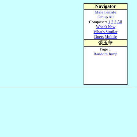
Navigator
Male
Female
Group
All
Composers
1
2
3
All
What's New
What's Similar
Duets
Mobile
張玉華
Page 1
Random Jump