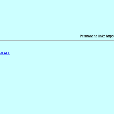
Permanent link: http:
JEWEL