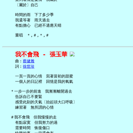
     〔屬於〕自己

     時間的雨　下了多少季

     我還等著　雨天過去

     有點擔心　已經不適應天晴

我不會飛 - 張玉華
     曲︰
蔡健雅
     詞︰
徐世珍
     一頁一頁的心情　寫著當初的甜蜜

     一個人的日記裡　回憶是我的氧氣

   ＊一步一步的前進　我漸漸離開過去

     告訴自己不要緊

     感受此刻的天氣〔抬起頭大口呼吸〕

     練習著　無所謂的心情

   ＃我不會飛　但我慢慢的走

     有點寂寞　但我努力的過

     需要時間　恢復傷口
