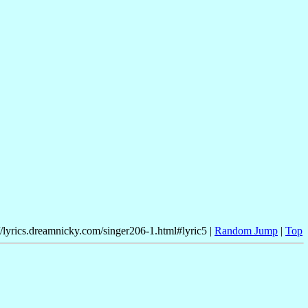
//lyrics.dreamnicky.com/singer206-1.html#lyric5 |
Random Jump
|
Top