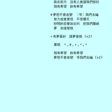
     路在前方　沒有人會讓我們抓狂

     我有希望　妳有希望

   ＃夢想不會改變　〔等〕我們去編

     努力就會實現　不管哪天

     吵鬧的音樂加尖叫　把我們圍繞

     夢　加溫發燒

   ＋有夢最好　讓夢發燒 (x2)

     重唱　＊,＃,＋,＊,＊

     我有希望　妳有希望
