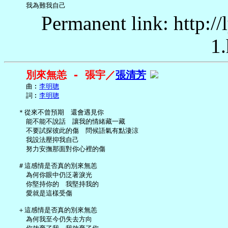
Permanent link: http:/
1.
別來無恙 - 張宇／
張清芳
     曲︰
李明聰
     詞︰
李明聰
   ＊從來不曾預期　還會遇見你

     能不能不說話　讓我的情緒藏一藏

     不要試探彼此的傷　問候語氣有點淒涼

     我設法壓抑我自己

     努力安撫那面對你心裡的傷

   ＃這感情是否真的別來無恙

     為何你眼中仍泛著淚光

     你堅持你的　我堅持我的

     愛就是這樣受傷

   ＋這感情是否真的別來無恙

     為何我至今仍失去方向
