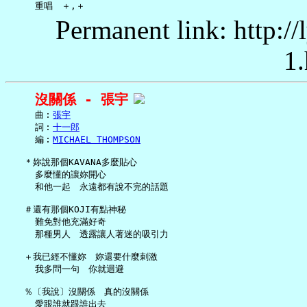
Permanent link: http:/
1.
沒關係 - 張宇
     曲︰
張宇
     詞︰
十一郎
     編︰
MICHAEL THOMPSON
   ＊妳說那個KAVANA多麼貼心

     多麼懂的讓妳開心

     和他一起　永遠都有說不完的話題

   ＃還有那個KOJI有點神秘

     難免對他充滿好奇

     那種男人　透露讓人著迷的吸引力

   ＋我已經不懂妳　妳還要什麼刺激

     我多問一句　你就迴避

   ％〔我說〕沒關係　真的沒關係

     愛跟誰就跟誰出去
