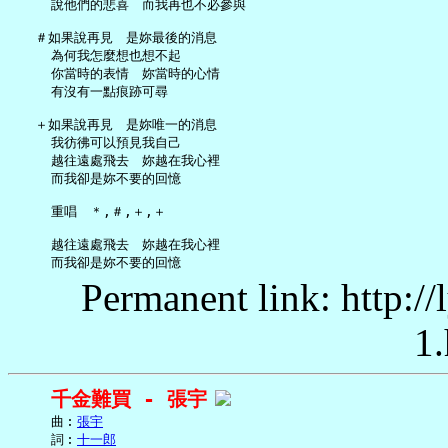
     說他們的悲喜　而我再也不必參與

   ＃如果說再見　是妳最後的消息

     為何我怎麼想也想不起

     你當時的表情　妳當時的心情

     有沒有一點痕跡可尋

   ＋如果說再見　是妳唯一的消息

     我彷彿可以預見我自己

     越往遠處飛去　妳越在我心裡

     而我卻是妳不要的回憶

     重唱　＊,＃,＋,＋

     越往遠處飛去　妳越在我心裡

Permanent link: http:/
1.
千金難買 - 張宇
     曲︰
張宇
     詞︰
十一郎