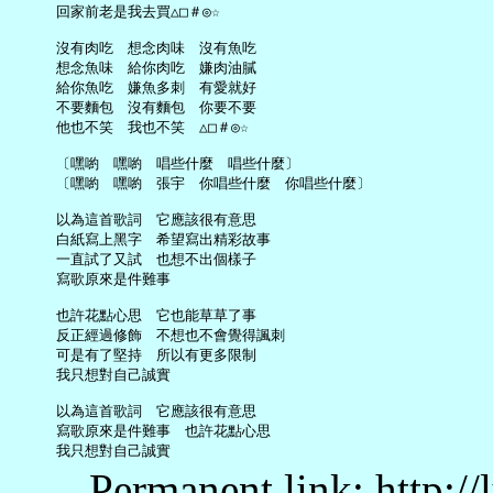
     回家前老是我去買△□＃◎☆

     沒有肉吃　想念肉味　沒有魚吃

     想念魚味　給你肉吃　嫌肉油膩

     給你魚吃　嫌魚多刺　有愛就好

     不要麵包　沒有麵包　你要不要

     他也不笑　我也不笑　△□＃◎☆

     〔嘿喲　嘿喲　唱些什麼　唱些什麼〕

     〔嘿喲　嘿喲　張宇　你唱些什麼　你唱些什麼〕

     以為這首歌詞　它應該很有意思

     白紙寫上黑字　希望寫出精彩故事

     一直試了又試　也想不出個樣子

     寫歌原來是件難事

     也許花點心思　它也能草草了事

     反正經過修飾　不想也不會覺得諷刺

     可是有了堅持　所以有更多限制

     我只想對自己誠實

     以為這首歌詞　它應該很有意思

     寫歌原來是件難事　也許花點心思

Permanent link: http:/