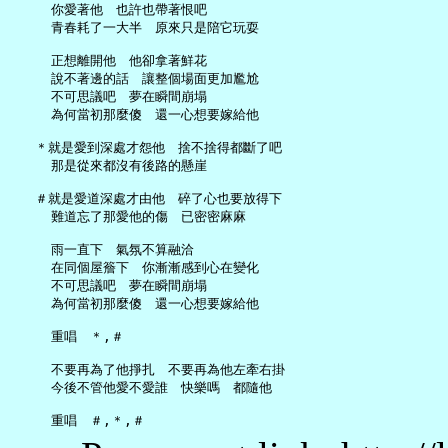
     你愛著他　也許也帶著恨吧

     青春耗了一大半　原來只是陪它玩耍

     正想離開他　他卻拿著鮮花

     說不著邊的話　讓整個場面更加尷尬

     不可思議吧　夢在瞬間崩塌

     為何當初那麼傻　還一心想要嫁給他

   ＊就是愛到深處才怨他　捨不捨得都斷了吧

     那是從來都沒有後路的懸崖

   ＃就是愛道深處才由他　碎了心也要放得下

     難道忘了那愛他的傷　已密密麻麻

     雨一直下　氣氛不算融洽

     在同個屋簷下　你漸漸感到心在變化

     不可思議吧　夢在瞬間崩塌

     為何當初那麼傻　還一心想要嫁給他

     重唱　＊,＃

     不要再為了他掙扎　不要再為他左牽右掛

     今後不管他愛不愛誰　快樂嗎　都隨他
