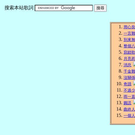
搜索本站歌詞
用心
一言
別來
整個
寫錯
月亮
消息
千金
沒關
奇蹟
不過
雨一
圓謊
曲終
一個