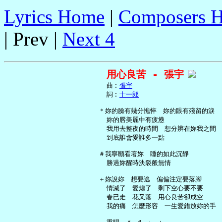
Lyrics Home
|
Composers 
| Prev |
Next 4
用心良苦 - 張宇
     曲︰
張宇
     詞︰
十一郎
   ＊妳的臉有幾分憔悴　妳的眼有殘留的淚

     妳的唇美麗中有疲憊

     我用去整夜的時間　想分辨在妳我之間

     到底誰會愛誰多一點

   ＃我寧願看著妳　睡的如此沉靜

     勝過妳醒時決裂般無情

   ＋妳說妳　想要逃　偏偏注定要落腳

     情滅了　愛熄了　剩下空心要不要

     春已走　花又落　用心良苦卻成空

     我的痛　怎麼形容　一生愛錯放妳的手
