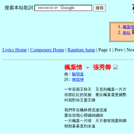
搜索本站歌詞
楓葉
車站
Lyrics Home
|
Composers Home
|
Random Jump
| Page 1 | Prev | Nex
楓葉情 - 張秀卿
     曲︰
駱明道
     詞︰
林煌坤
     一年容易又秋天　又見到楓葉一片片

     你那紅紅的笑臉　要比楓葉還更嬌艷

     叫我對你又愛又憐

     我們常在楓林裡流連流連

     愛在你我心裡纏綿纏綿

     一片楓葉一片情　片片都有我愛和憐

     朝朝暮暮直到永遠
