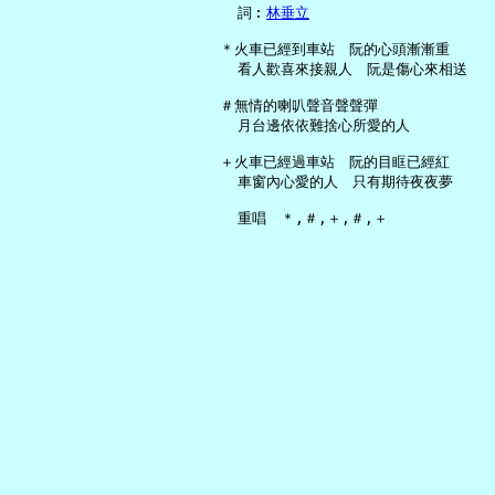
     詞︰
林垂立
   ＊火車已經到車站　阮的心頭漸漸重

     看人歡喜來接親人　阮是傷心來相送

   ＃無情的喇叭聲音聲聲彈

     月台邊依依難捨心所愛的人

   ＋火車已經過車站　阮的目眶已經紅

     車窗內心愛的人　只有期待夜夜夢
