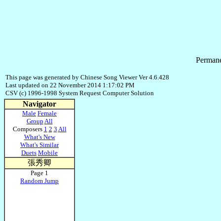
Permane
This page was generated by Chinese Song Viewer Ver 4.6.428
Last updated on 22 November 2014 1:17:02 PM
CSV (c) 1996-1998 System Request Computer Solution
Navigator
Male
Female
Group
All
Composers
1
2
3
All
What's New
What's Similar
Duets
Mobile
張秀卿
Page 1
Random Jump