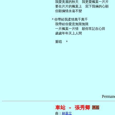
     我愛美麗的秋天　我更愛楓葉一片片

     要在片片的楓葉上　寫下我倆的心願

     但願倆情永遠不變

   ＊你帶給我柔情萬千萬千

     我帶給你愛意無限無限

     一片楓葉一片情　願你常記在心田

     歲歲年年天上人間

Permane
車站 - 張秀卿
     曲︰
林垂立