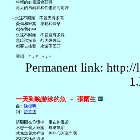
     年輕的心靈還會顫抖

     再大的風雨我和你也要向前沖

   ＋永遠不回頭　不管天有多高

     憂傷和寂寞　感動和快樂

     都在我心中

     永遠不回頭　不管路有多長

     黑暗試探我　烈火燃燒我

     都要去接受　永遠不回頭

Permanent link: http:/
1.
一天到晚游泳的魚 - 張雨生
     曲︰
陳復明
     詞︰
許常德
     情願困在你懷中　困在你溫柔

     不想一個人寂寞　無邊飄泊

     就像魚兒水裡游　你的心河流向我

     不眠不休的追求
