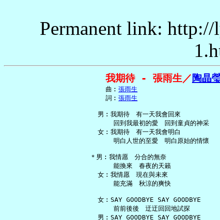
Permanent link: http:/
1.h
我期待 - 張雨生／
陶晶
     曲︰
張雨生
     詞︰
張雨生
   男︰我期待　有一天我會回來

       回到我最初的愛　回到童貞的神采

   女︰我期待　有一天我會明白

       明白人世的至愛　明白原始的情懷

 ＊男︰我情愿　分合的無奈

       能換來　春夜的天籟

   女︰我情愿　現在與未來

       能充滿　秋涼的爽快

   女︰SAY GOODBYE SAY GOODBYE

       前前後後　迂迂回回地試探

   男︰SAY GOODBYE SAY GOODBYE
