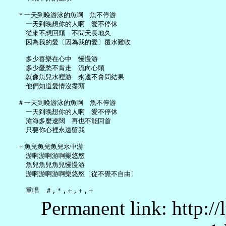
   ＊一天到晚游泳的魚啊　魚不停游

     一天到晚想你的人啊　愛不停休

     從來不想回頭　不問天長地久

     因為我的愛〔因為我的愛〕覆水難收

     多少喜樂在心中　慢慢游

     多少憂愁不肯走　流向心頭

     就像魚兒水裡游　永遠不會問結果

     他們知道愛情沒盡頭

   ＃一天到晚游泳的魚啊　魚不停游

     一天到晚想你的人啊　愛不停休

     滄海多麼遼闊　再也不能回首

     只要你心裡永遠留我

   ＋魚兒魚兒魚兒水中游

     游啊游啊游啊樂悠悠

     魚兒魚兒魚兒慢慢游

     游啊游啊游啊樂悠悠〔從不覺不自由〕

Permanent link: http:/