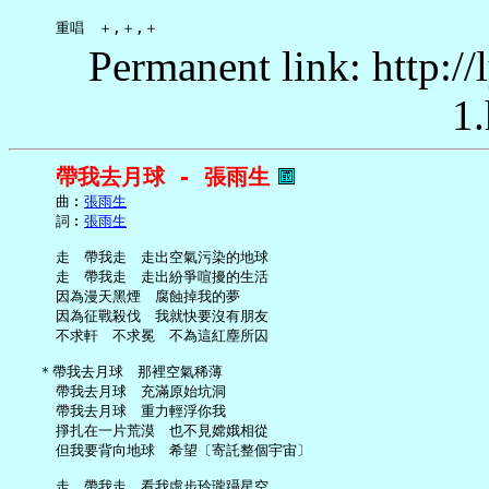
Permanent link: http:/
1.
帶我去月球 - 張雨生
     曲︰
張雨生
     詞︰
張雨生
     走　帶我走　走出空氣污染的地球

     走　帶我走　走出紛爭喧擾的生活

     因為漫天黑煙　腐蝕掉我的夢

     因為征戰殺伐　我就快要沒有朋友

     不求軒　不求冕　不為這紅塵所囚

   ＊帶我去月球　那裡空氣稀薄

     帶我去月球　充滿原始坑洞

     帶我去月球　重力輕浮你我

     掙扎在一片荒漠　也不見嫦娥相從

     但我要背向地球　希望〔寄託整個宇宙〕

     走　帶我走　看我虛步玲瓏躡星空
