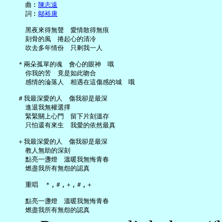
     曲︰
陳志遠
     詞︰
鄔裕康
     黑夜來得無聲　愛情散得無痕

     刻骨的風　捲起心的清冷

     吹去多年情份　只剩我一人

   ＊兩朵孤單的魂　會心的眼神　哦

     你我的苦　竟是如此吻合

     感情的淪落人　相遇在這傷感的城　哦

   ＃我最深愛的人　傷我卻是最深

     進退我無權選擇

     緊緊關上心門　留下片刻溫存

     只怕還有來生　我愛的依然最真

   ＋我最深愛的人　傷我卻是最深

     教人無助的深刻

     點亮一盞燈　溫暖我無悔青春

     燃盡我所有無怨的認真

     重唱　＊,＃,＋,＃,＋

     點亮一盞燈　溫暖我無悔青春
