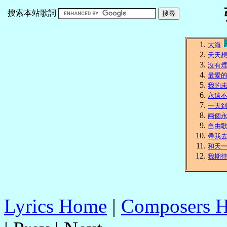
搜索本站歌詞
大海
天天
沒有
最愛
我的
永遠
一天
兩個
自由
帶我
和天
我期
Lyrics Home
|
Composers 