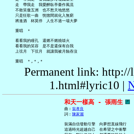
     走　帶我走　我愛醉臥亭臺作風流

     不敢笑傲五洲　也不愁天地悠悠

     只是狂歌一曲　恍惚間就化入無窮

     將進酒　杯莫停　人生不過一場大夢

     重唱　＊

     看看我的瞳孔　還燃不燃燒燄火

     看看我的笑容　是不是還保有自我

     上弦月　下弦月　就讓我被月蝕吞沒

Permanent link: http:/
1.html#lyric10 |
N
和天一樣高 - 張雨生
     曲︰
翁孝良
     詞︰
陳家麗
     裝滿自信發動引擎　向夢想直線飛行

     追過時光超越自己　在希望之中衝擊
