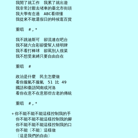
     我閒了就工作　我累了就出遊

     我非常討厭去堵車的臺北市街頭

     我大學有念過　ABC看得懂

     我從來不敢選假日的時候逛百貨

     重唱　＃,＊

     我不跳迪斯可　卻流連在吧台

     我不賭六合彩卻愛幫人猜明牌

     我不看打棒球　卻罵別人很菜

     我不想受束縛只要自由自在

     重唱　＃

     政治是什麼　民主怎麼做

     看你服氣不服氣　51 比 49

     國語和臺語閩南或河洛

     看你在意不在意那些古老的傳統

     重唱　＃,＊

   ＋你不能不能不能這樣控制我的手

     你不能不能不能這樣控制我的腳

     你不能不能不能這樣控制我的口

     你不能〔不能〕這樣做

     〔這是我們的自由〕
