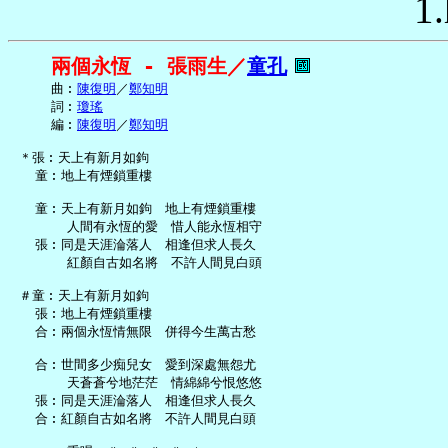
1.
兩個永恆 - 張雨生／
童孔
     曲︰
陳復明
／
鄭知明
     詞︰
瓊瑤
     編︰
陳復明
／
鄭知明
 ＊張︰天上有新月如鉤

   童︰地上有煙鎖重樓

   童︰天上有新月如鉤　地上有煙鎖重樓

       人間有永恆的愛　惜人能永恆相守

   張︰同是天涯淪落人　相逢但求人長久

       紅顏自古如名將　不許人間見白頭

 ＃童︰天上有新月如鉤

   張︰地上有煙鎖重樓

   合︰兩個永恆情無限　併得今生萬古愁

   合︰世間多少痴兒女　愛到深處無怨尤

       天蒼蒼兮地茫茫　情綿綿兮恨悠悠

   張︰同是天涯淪落人　相逢但求人長久

   合︰紅顏自古如名將　不許人間見白頭
