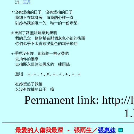
     詞︰
王丹
   ＊沒有煙抽的日子　沒有煙抽的日子

     我總不在妳身旁　而我的心裡一直

     以妳為我的唯一的　唯一的一份希望

   ＃天黑了路無法延續到黎明

     我的思念一條條舖在那個灰色小鎮的街頭

     你們似乎不太喜歡沒藍色的鴿子飛翔

   ＋手裡沒有煙　那就劃一根火柴吧

     去抽你的無奈

     去抽那永遠無法再來的一縷雨絲

     重唱　＋,＋,＊,＃,＋,＋,＋,＋,＋

     在妳想起了我後

Permanent link: http:/
1.
最愛的人傷我最深 - 張雨生／
張惠妹