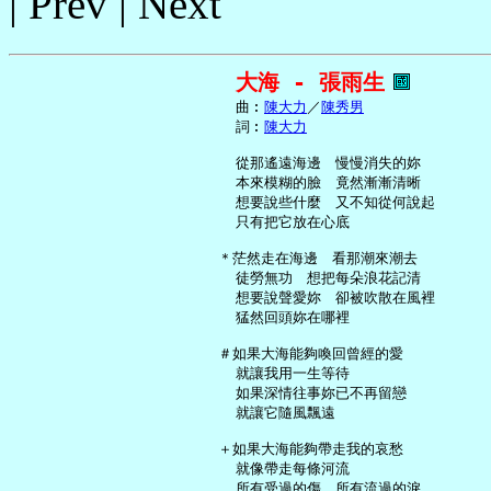
| Prev | Next
大海 - 張雨生
     曲︰
陳大力
／
陳秀男
     詞︰
陳大力
     從那遙遠海邊　慢慢消失的妳

     本來模糊的臉　竟然漸漸清晰

     想要說些什麼　又不知從何說起

     只有把它放在心底

   ＊茫然走在海邊　看那潮來潮去

     徒勞無功　想把每朵浪花記清

     想要說聲愛妳　卻被吹散在風裡

     猛然回頭妳在哪裡

   ＃如果大海能夠喚回曾經的愛

     就讓我用一生等待

     如果深情往事妳已不再留戀

     就讓它隨風飄遠

   ＋如果大海能夠帶走我的哀愁

     就像帶走每條河流

     所有受過的傷　所有流過的淚
