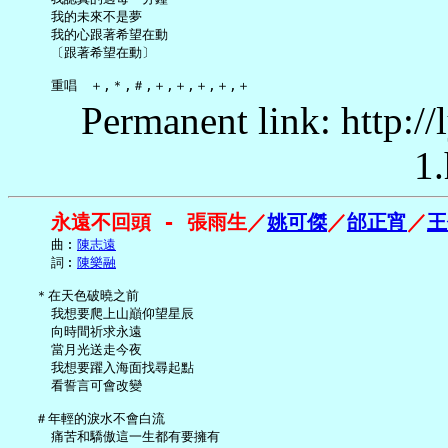
     我的未來不是夢

     我的心跟著希望在動

     〔跟著希望在動〕

Permanent link: http:/
1.
永遠不回頭 - 張雨生／
姚可傑
／
邰正宵
／
王
     曲︰
陳志遠
     詞︰
陳樂融
   ＊在天色破曉之前

     我想要爬上山巔仰望星辰

     向時間祈求永遠

     當月光送走今夜

     我想要躍入海面找尋起點

     看誓言可會改變

   ＃年輕的淚水不會白流

     痛苦和驕傲這一生都有要擁有
