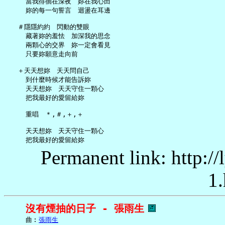
     當我徘徊在深夜　妳在我心田

     妳的每一句誓言　迴盪在耳邊

   ＃隱隱約約　閃動的雙眼

     藏著妳的羞怯　加深我的思念

     兩顆心的交界　妳一定會看見

     只要妳願意走向前

   ＋天天想妳　天天問自己

     到什麼時候才能告訴妳

     天天想妳　天天守住一顆心

     把我最好的愛留給妳

     重唱　＊,＃,＋,＋

     天天想妳　天天守住一顆心

Permanent link: http:/
1.
沒有煙抽的日子 - 張雨生
     曲︰
張雨生