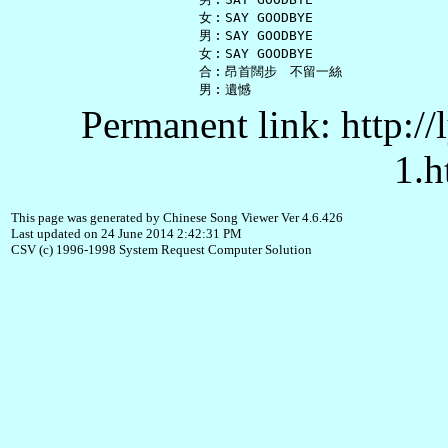
   女︰SAY GOODBYE

   男︰SAY GOODBYE

   女︰SAY GOODBYE

   合︰昂首闊步　不留一絲

Permanent link: http:/
1.h
This page was generated by Chinese Song Viewer Ver 4.6.426
Last updated on 24 June 2014 2:42:31 PM
CSV (c) 1996-1998 System Request Computer Solution