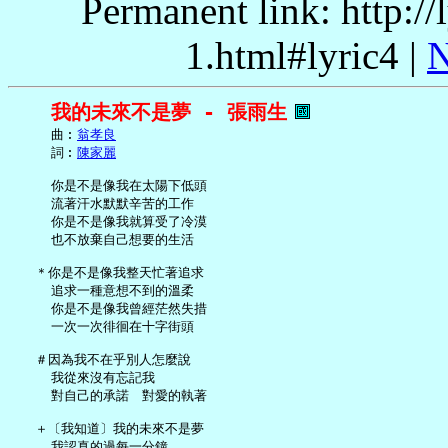
Permanent link: http:/
1.html#lyric4 |
N
我的未來不是夢 - 張雨生
     曲︰
翁孝良
     詞︰
陳家麗
     你是不是像我在太陽下低頭

     流著汗水默默辛苦的工作

     你是不是像我就算受了冷漠

     也不放棄自己想要的生活

   ＊你是不是像我整天忙著追求

     追求一種意想不到的溫柔

     你是不是像我曾經茫然失措

     一次一次徘徊在十字街頭

   ＃因為我不在乎別人怎麼說

     我從來沒有忘記我

     對自己的承諾　對愛的執著

   ＋〔我知道〕我的未來不是夢

     我認真的過每一分鐘
