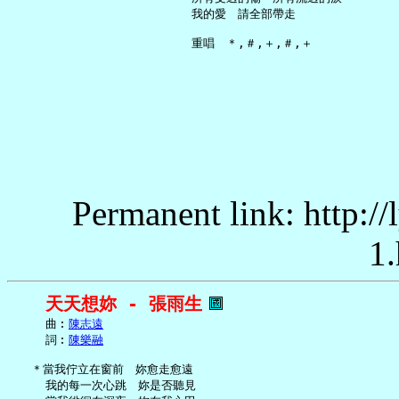
     我的愛　請全部帶走

Permanent link: http:/
1.
天天想妳 - 張雨生
     曲︰
陳志遠
     詞︰
陳樂融
   ＊當我佇立在窗前　妳愈走愈遠

     我的每一次心跳　妳是否聽見
