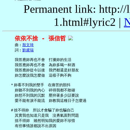
Permanent link: http:/
1.html#lyric2 |
N
依依不捨 - 張信哲
     曲︰
殷文琦
     詞︰
劉虞瑞
     我答應妳再也不會　打擾妳的生活

     我答應妳再也不會　為妳多喝一杯酒

     我答應妳從今以後　我們都還是好朋友

     妳怎麼說我怎麼做　這樣子夠不夠

   ＊妳看不到我的雙手　在痛苦的顫抖

     妳聽不到我的內心　碎得我都不敢碰

     妳想不到我的沉默　壓抑著多少話要說

     愛不能有淚不能流　妳教我這種日子怎麼過

   ＃捨不得妳　所以才會騙了妳也騙自己

     其實我也知道只是我　沒勇氣面對問題

     捨不得妳　雖然明知我的愛妳不珍惜

     有些事情誰都說不出原因
