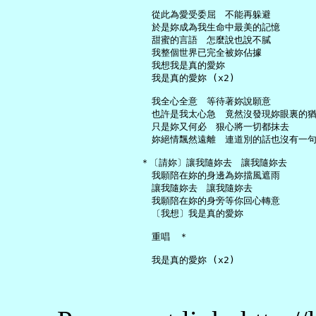
     從此為愛受委屈　不能再躲避

     於是妳成為我生命中最美的記憶

     甜蜜的言語　怎麼說也說不膩

     我整個世界已完全被妳佔據

     我想我是真的愛妳

     我是真的愛妳 (x2)

     我全心全意　等待著妳說願意

     也許是我太心急　竟然沒發現妳眼裏的猶
     只是妳又何必　狠心將一切都抹去

     妳絕情飄然遠離　連道別的話也沒有一句
   ＊〔請妳〕讓我隨妳去　讓我隨妳去

     我願陪在妳的身邊為妳擋風遮雨

     讓我隨妳去　讓我隨妳去

     我願陪在妳的身旁等你回心轉意

     〔我想〕我是真的愛妳

     重唱　＊
