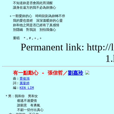
     不知道妳是否會因此而清醒

     讓身在遠方的我不必為妳擔心

   ＋一顆愛妳的心　時時刻刻為妳轉不停

     我的愛也曾經　深深溫暖妳的心靈

     妳和他之間是否已經有了真感情

     別隱瞞　對我說　別怕我傷心

Permanent link: http:/
1.
有一點動心 - 張信哲／
劉嘉玲
     曲︰
曹俊鴻
     詞︰
厲曼婷
     編︰
KEN LIM
 ＊男：我和你　男和女

       都逃不過愛情

       誰願意　有勇氣

       不顧一切付出真心
