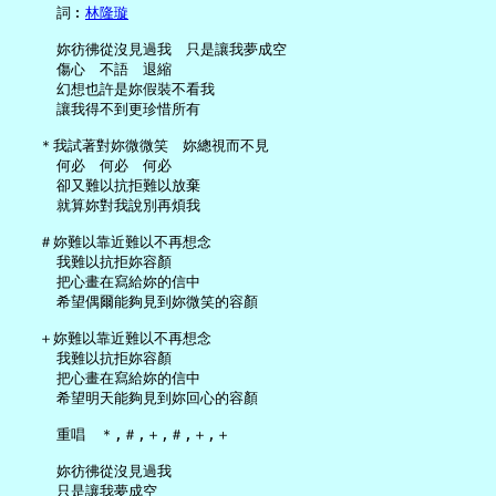
     詞︰
林隆璇
     妳彷彿從沒見過我　只是讓我夢成空

     傷心　不語　退縮

     幻想也許是妳假裝不看我

     讓我得不到更珍惜所有

   ＊我試著對妳微微笑　妳總視而不見

     何必　何必　何必

     卻又難以抗拒難以放棄

     就算妳對我說別再煩我

   ＃妳難以靠近難以不再想念

     我難以抗拒妳容顏

     把心畫在寫給妳的信中

     希望偶爾能夠見到妳微笑的容顏

   ＋妳難以靠近難以不再想念

     我難以抗拒妳容顏

     把心畫在寫給妳的信中

     希望明天能夠見到妳回心的容顏

     重唱　＊,＃,＋,＃,＋,＋

     妳彷彿從沒見過我
