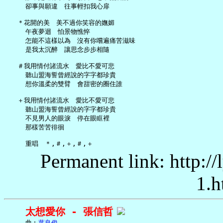
     卻事與願違　往事輕扣我心扉

   ＊花開的美　美不過你笑容的嫵媚

     午夜夢迴　怕景物憔悴

     怎能不這樣以為　沒有你嚐遍痛苦滋味

     是我太沉醉　讓思念步步相隨

   ＃我用情付諸流水　愛比不愛可悲

     聽山盟海誓曾經說的字字都珍貴

     想你溫柔的雙臂　會甜密的圈住誰

   ＋我用情付諸流水　愛比不愛可悲

     聽山盟海誓曾經說的字字都珍貴

     不見男人的眼淚　停在眼眶裡

     那樣苦苦徘徊

Permanent link: http:/
1.h
太想愛你 - 張信哲
     曲︰
葉良俊