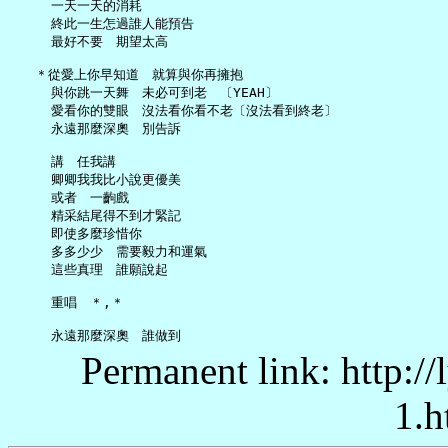
     一天一天的消耗

     終此一生怎過誰人能預告

     最好不要　期望太高

   ＊從愛上你早知道　就算與你再擁抱

     與你跳一天舞　未必可到老　〔YEAH〕

     愛看你的雙眼　沒法看你看不老〔沒法看到終老〕

     永遠那麼深奧　別告訴

     講　任我講

     卿卿我我比小說更優美

     或者　一齣戲

     精采結尾得不到才緊記

     即使多麼珍惜你

     多多少少　需要毅力和運氣

     這些真理　誰願說起

     重唱　＊,＊

Permanent link: http:/
1.h