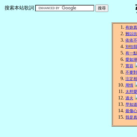
搜索本站歌詞
有妳
難以
依依
別怕
有一
愛如
寬容
不要
注定
用情
太想
過火
早知
最傷
我是