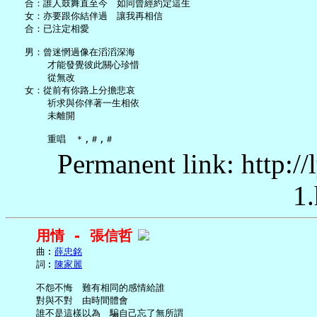
   合：誰人鼓舞直至今　如同曾經約定這生

   女：亦要跟你結伴過　讓我再相信

   合：已注定相愛

   男：曾迷惘過像在滔滔深海

       才能發覺彼此關心珍惜

       從無改

   女：從前有你路上分擔悲哀

       祈求與你伴著一生相依

       未離開

Permanent link: http:/
1.
用情 - 張信哲
     曲︰
薛忠銘
     詞︰
陳家麗
     不怨不悔　難有相同的感情給誰

     對與不對　由時間體會

     誰不是這樣以為　騙自己忘了無所謂
