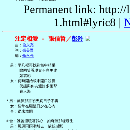
Permanent link: http:/
1.html#lyric8 |
N
注定相愛 - 張信哲／
彭羚
     曲︰
倫永亮
     詞︰
張美賢
     編︰
倫永亮
   男：平凡裡再找到當中精采

       陪同笑看現實不息更改

       如雲彩

   女：何時開始或未開口說愛

       仍能與你共渡許多衝擊

       在人海

 ＊男：就算那當初天真日子不再

   女：情常在願望日夕在心內

   合：從未放開

 ＃合：誰曾溫暖著我心　如奇跡那樣發生

   男：風風雨雨漸離去　放低感慨
