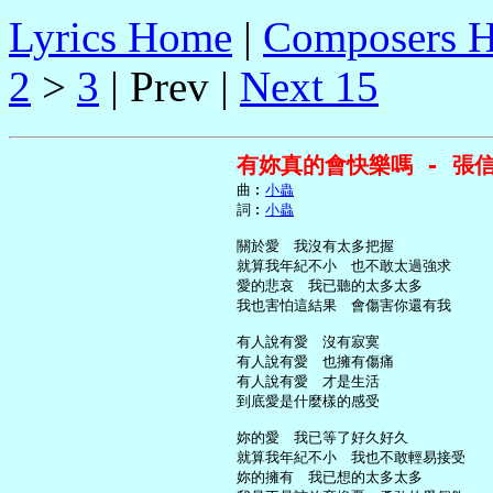
Lyrics Home
|
Composers 
2
>
3
| Prev |
Next 15
有妳真的會快樂嗎 - 張
     曲︰
小蟲
     詞︰
小蟲
     關於愛　我沒有太多把握

     就算我年紀不小　也不敢太過強求

     愛的悲哀　我已聽的太多太多

     我也害怕這結果　會傷害你還有我

     有人說有愛　沒有寂寞

     有人說有愛　也擁有傷痛

     有人說有愛　才是生活

     到底愛是什麼樣的感受

     妳的愛　我已等了好久好久

     就算我年紀不小　我也不敢輕易接受

     妳的擁有　我已想的太多太多
