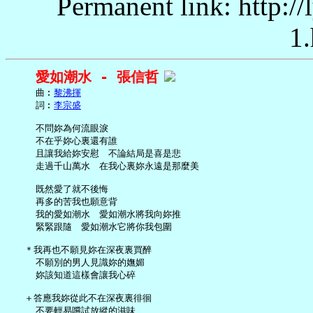
Permanent link: http:/
1.
愛如潮水 - 張信哲
     曲︰
黎沸揮
     詞︰
李宗盛
     不問妳為何流眼淚

     不在乎妳心裏還有誰

     且讓我給妳安慰　不論結局是喜是悲

     走過千山萬水　在我心裏妳永遠是那麼美

     既然愛了就不後悔

     再多的苦我也願意背

     我的愛如潮水　愛如潮水將我向妳推

     緊緊跟隨　愛如潮水它將你我包圍

   ＊我再也不願見妳在深夜裏買醉

     不願別的男人見識妳的嫵媚

     妳該知道這樣會讓我心碎

   ＋答應我妳從此不在深夜裏徘徊

     不要輕易嚐試放縱的滋味
