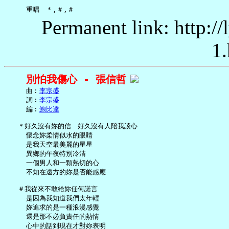
Permanent link: http:/
1.
別怕我傷心 - 張信哲
     曲︰
李宗盛
     詞︰
李宗盛
     編︰
鮑比達
   ＊好久沒有妳的信　好久沒有人陪我談心

     懷念妳柔情似水的眼睛

     是我天空最美麗的星星

     異鄉的午夜特別冷清

     一個男人和一顆熱切的心

     不知在遠方的妳是否能感應

   ＃我從來不敢給妳任何諾言

     是因為我知道我們太年輕

     妳追求的是一種浪漫感覺

     還是那不必負責任的熱情

     心中的話到現在才對妳表明
