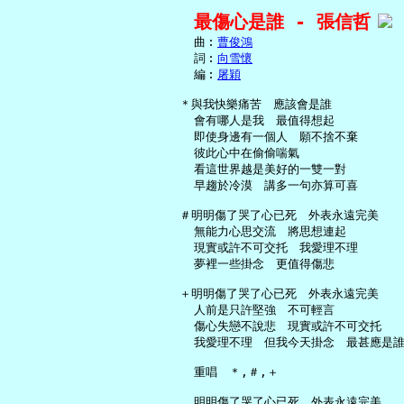
最傷心是誰 - 張信哲
     曲︰
曹俊鴻
     詞︰
向雪懷
     編︰
屠穎
   ＊與我快樂痛苦　應該會是誰

     會有哪人是我　最值得想起

     即使身邊有一個人　願不捨不棄

     彼此心中在偷偷喘氣

     看這世界越是美好的一雙一對

     早趨於冷漠　講多一句亦算可喜

   ＃明明傷了哭了心已死　外表永遠完美

     無能力心思交流　將思想連起

     現實或許不可交托　我愛理不理

     夢裡一些掛念　更值得傷悲

   ＋明明傷了哭了心已死　外表永遠完美

     人前是只許堅強　不可輕言

     傷心失戀不說悲　現實或許不可交托

     我愛理不理　但我今天掛念　最甚應是誰
     重唱　＊,＃,＋

     明明傷了哭了心已死　外表永遠完美
