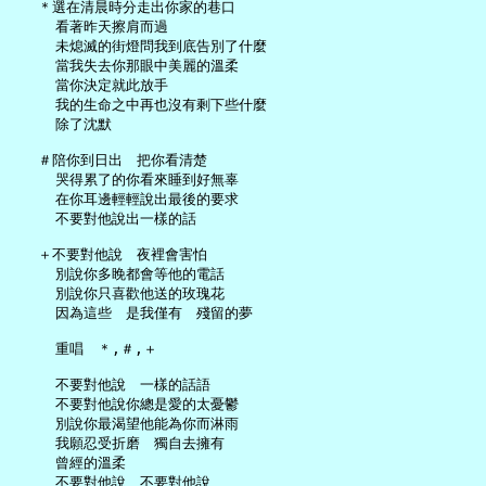
   ＊選在清晨時分走出你家的巷口

     看著昨天擦肩而過

     未熄滅的街燈問我到底告別了什麼

     當我失去你那眼中美麗的溫柔

     當你決定就此放手

     我的生命之中再也沒有剩下些什麼

     除了沈默

   ＃陪你到日出　把你看清楚

     哭得累了的你看來睡到好無辜

     在你耳邊輕輕說出最後的要求

     不要對他說出一樣的話

   ＋不要對他說　夜裡會害怕

     別說你多睌都會等他的電話

     別說你只喜歡他送的玫瑰花

     因為這些　是我僅有　殘留的夢

     重唱　＊,＃,＋

     不要對他說　一樣的話語

     不要對他說你總是愛的太憂鬱

     別說你最渴望他能為你而淋雨

     我願忍受折磨　獨自去擁有

     曾經的溫柔
