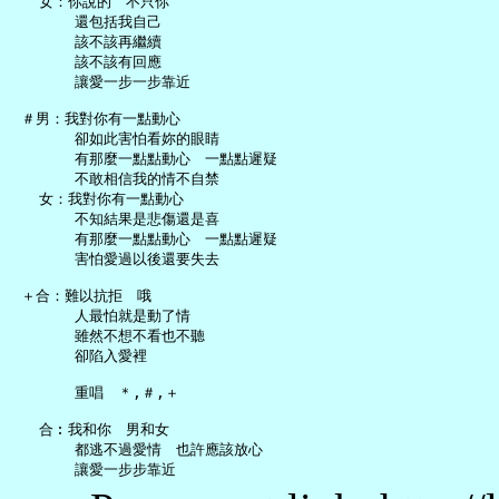
   女：你說的　不只你

       還包括我自己

       該不該再繼續

       該不該有回應

       讓愛一步一步靠近

 ＃男：我對你有一點動心

       卻如此害怕看妳的眼睛

       有那麼一點點動心　一點點遲疑

       不敢相信我的情不自禁

   女：我對你有一點動心

       不知結果是悲傷還是喜

       有那麼一點點動心　一點點遲疑

       害怕愛過以後還要失去

 ＋合：難以抗拒　哦

       人最怕就是動了情

       雖然不想不看也不聽

       卻陷入愛裡

       重唱　＊,＃,＋

   合︰我和你　男和女

       都逃不過愛情　也許應該放心
