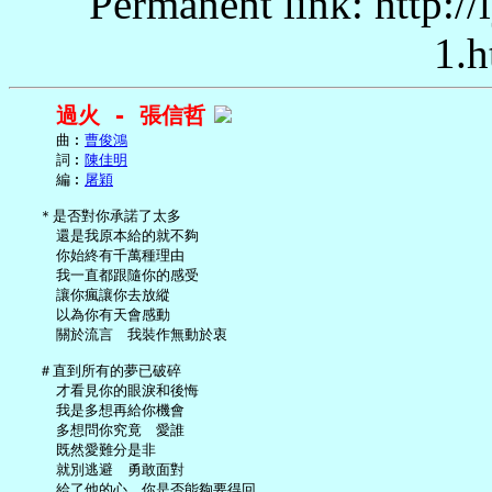
Permanent link: http:/
1.h
過火 - 張信哲
     曲︰
曹俊鴻
     詞︰
陳佳明
     編︰
屠穎
   ＊是否對你承諾了太多

     還是我原本給的就不夠

     你始終有千萬種理由

     我一直都跟隨你的感受

     讓你瘋讓你去放縱

     以為你有天會感動

     關於流言　我裝作無動於衷

   ＃直到所有的夢已破碎

     才看見你的眼淚和後悔

     我是多想再給你機會

     多想問你究竟　愛誰

     既然愛難分是非

     就別逃避　勇敢面對

     給了他的心　你是否能夠要得回
