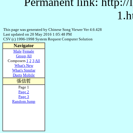
Permanent link: http:/
1.h
This page was generated by Chinese Song Viewer Ver 4.6.428
Last updated on 20 May 2016 1:05:48 PM
CSV (c) 1996-1998 System Request Computer Solution
Navigator
Male
Female
Group
All
Composers
1
2
3
All
What's New
What's Similar
Duets
Mobile
張信哲
Page 1
Page 2
Page 3
Random Jump