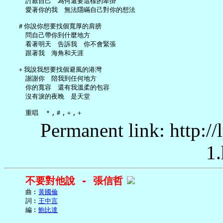
     討厭自己　為何還要這樣的牽掛

     愛著你的我　無法隱瞞自己對你的想法

   ＃你說你想要找個寬厚的肩膀

     問自己帶你到什麼地方

     看著明天　告訴我　你不會緊張

     跟著我　海角和天涯

   ＋我說我想要找個避風的港灣

     謝謝你　陪我到任何地方

     你的寬容　還有我溫柔的包容

     沒有淚的夜晚　是天堂

Permanent link: http:/
1.
不要對他說 - 張信哲
     曲︰
黃國倫
     詞︰
王中言
     編︰
鮑比達