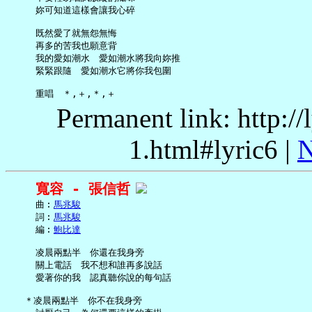
     妳可知道這樣會讓我心碎

     既然愛了就無怨無悔

     再多的苦我也願意背

     我的愛如潮水　愛如潮水將我向妳推

     緊緊跟隨　愛如潮水它將你我包圍

Permanent link: http:/
1.html#lyric6 |
N
寬容 - 張信哲
     曲︰
馬兆駿
     詞︰
馬兆駿
     編︰
鮑比達
     凌晨兩點半　你還在我身旁

     關上電話　我不想和誰再多說話

     愛著你的我　認真聽你說的每句話

   ＊凌晨兩點半　你不在我身旁
