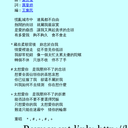
     詞︰
厲曼婷
     編︰
王豫民
     慌亂城市中　連風都不自由

     熱鬧的街頭　就屬我最寂寞

     是愛的蠱惑　讓我又興起貪求的念頭

     有多愛我　夠不夠久　會不會走

   ＊藏在柔順背後　妳忠於自我

     情愛裡遊走　從不曾見你低頭

     我卻常犯錯　像一個太忙太累太傻的陀螺

     轉個不休　只放不收　停不了手

   ＃太想愛你　是我壓抑不了的念頭

     想要全面佔領你的喜怒哀愁

     你已征服了我　卻還不屬於我

     叫我如何不去猜測　你在想什麼

   ＋太想愛你　是我壓抑不了的折磨

     能否請你不要不要選擇閃躲

     只想愛你的我　太想愛你的我

     難道只能在迷霧中　猜你的輪廓
