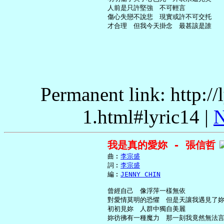
     人前是只許堅強　不可輕言

     傷心失戀不說悲　現實或許不可交托

Permanent link: http:/
1.html#lyric14 |
N
我是真的愛妳 - 張信哲
     曲︰
李宗盛
     詞︰
李宗盛
     編︰
JENNY CHIN
     曾經自己　像浮萍一樣無依

     對愛情莫明的恐懼　但是天讓我遇見了妳
     初初見妳　人群中獨自美麗

     妳彷彿有一種魔力　那一刻我竟然無法言