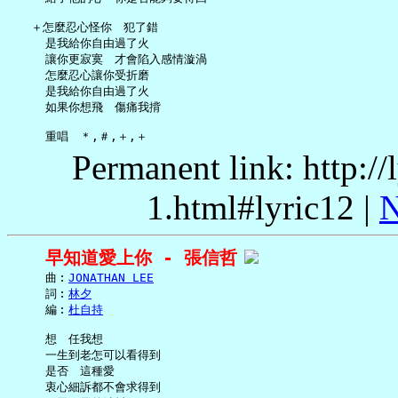
   ＋怎麼忍心怪你　犯了錯

     是我給你自由過了火

     讓你更寂寞　才會陷入感情漩渦

     怎麼忍心讓你受折磨

     是我給你自由過了火

     如果你想飛　傷痛我揹

Permanent link: http:/
1.html#lyric12 |
N
早知道愛上你 - 張信哲
     曲︰
JONATHAN LEE
     詞︰
林夕
     編︰
杜自持
     想　任我想

     一生到老怎可以看得到

     是否　這種愛

     衷心細訴都不會求得到
