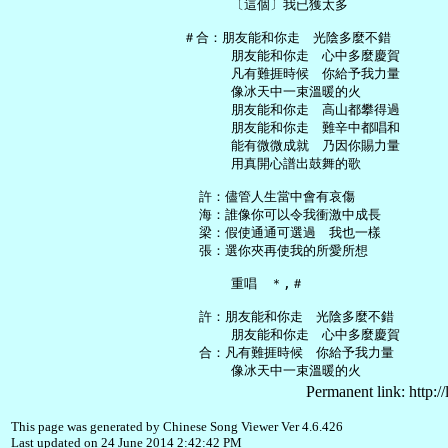
       〔這個〕我已獲太多

 ＃合：朋友能和你走　光陰多麼不錯

       朋友能和你走　心中多麼慶賀

       凡有難捱時候　你給予我力量

       像冰天中一束溫暖的火

       朋友能和你走　高山都攀得過

       朋友能和你走　難辛中都唱和

       能有微微成就　乃因你賜力量

       用真開心譜出鼓舞的歌

   許：儘管人生當中會有哀傷

   海：誰像你可以令我衝激中成長

   梁：假使通通可選過　我也一樣

   張：選你夾再使我的所愛所想

       重唱　＊,＃

   許：朋友能和你走　光陰多麼不錯

       朋友能和你走　心中多麼慶賀

   合：凡有難捱時候　你給予我力量

Permanent link: http:/
This page was generated by Chinese Song Viewer Ver 4.6.426
Last updated on 24 June 2014 2:42:42 PM