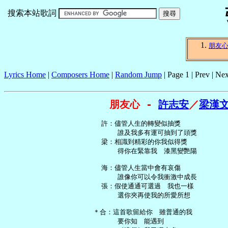
搜索本站歌詞
朋友
Lyrics Home
|
Composers Home
|
Random Jump
| Page 1 | Prev | Nex
朋友心 - 
許志安
／
梁漢
   許：儘管人生的轉變似抽獎

       誰及我多有運可抽到了頭獎

   梁：相識到精彩的你我似得獎

       得你在緊靠我　漆黑變艷陽

   海：儘管人生當中會有哀傷

       誰像你可以令我衝激中成長

   張：假使通通可選過　我也一樣

       選你夾再使我的所愛所想

 ＊合：這首歌留給你　雖普通的我

       要你知　能遇到
