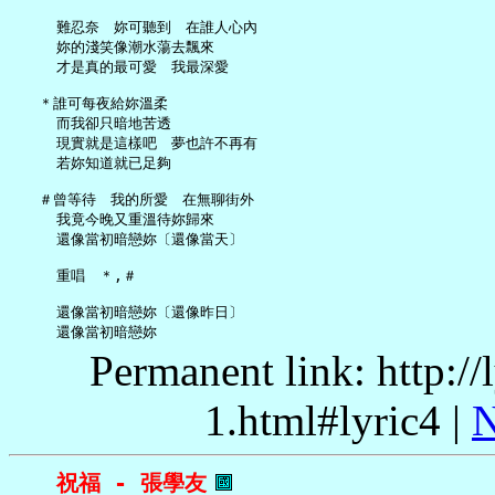
     難忍奈　妳可聽到　在誰人心內

     妳的淺笑像潮水蕩去飄來

     才是真的最可愛　我最深愛

   ＊誰可每夜給妳溫柔

     而我卻只暗地苦透

     現實就是這樣吧　夢也許不再有

     若妳知道就已足夠

   ＃曾等待　我的所愛　在無聊街外

     我竟今晚又重溫待妳歸來

     還像當初暗戀妳〔還像當天〕

     重唱　＊,＃

     還像當初暗戀妳〔還像昨日〕

Permanent link: http:/
1.html#lyric4 |
N
祝福 - 張學友