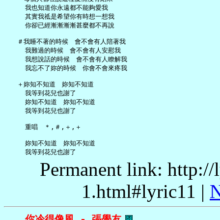
     我也知道你永遠都不能夠愛我

     其實我祗是希望你有時想一想我

     你卻已經漸漸漸漸甚麼都不再說

   ＃我睡不著的時候　會不會有人陪著我

     我難過的時候　會不會有人安慰我

     我想說話的時候　會不會有人瞭解我

     我忘不了妳的時候　你會不會來疼我

   ＋妳知不知道　妳知不知道

     我等到花兒也謝了

     妳知不知道　妳知不知道

     我等到花兒也謝了

     重唱　＊,＃,＋,＋

     妳知不知道　妳知不知道

Permanent link: http:/
1.html#lyric11 |
N
你冷得像風 - 張學友