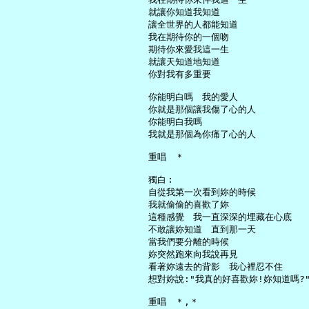
     就讓你知道我知道

     讓全世界的人都能知道

     我在期待你的一個吻

     期待你來愛我這一生

     就讓天知道地知道

     你對我有多重要

     你能明白嗎　我的愛人

     你就是那個讓我傷了心的人

     你能明白我嗎

     我就是那個為你痛了心的人

     重唱　＊

     獨白︰

     自從我第一次看到妳的時候

     我就偷偷的喜歡了妳

     這種感覺　我一直深深的埋藏在心底

     不敢讓妳知道　直到那一天

     當我們要分離的時候

     妳突然跑來向我說再見

     看著妳遠去的背影　我心裡忍不住

     想對妳說:"我真的好喜歡妳!妳知道嗎?"
     重唱　＊,＊
