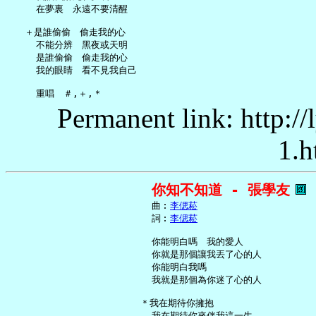
     在夢裏　永遠不要清醒

   ＋是誰偷偷　偷走我的心

     不能分辨　黑夜或天明

     是誰偷偷　偷走我的心

     我的眼睛　看不見我自己

Permanent link: http:/
1.h
你知不知道 - 張學友
     曲︰
李偲菘
     詞︰
李偲菘
     你能明白嗎　我的愛人

     你就是那個讓我丟了心的人

     你能明白我嗎

     我就是那個為你迷了心的人

   ＊我在期待你擁抱

     我在期待你來伴我這一生
