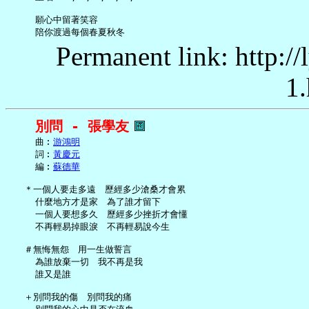
     願心中留著笑容

Permanent link: http:/
1.
別問 - 張學友
     曲︰
游鴻明
     詞︰
黃慶元
     編︰
蘇德華
   ＊一個人要走多遠　歷經多少滄桑才會累

     什麼地方才是家　為了誰才留下

     一個人要想多久　歷經多少挫折才會懂

     不再輕易掉眼淚　不再輕易說今生

   ＃無悔無怨　用一生做誓言

     為誰放棄一切　我不再是我

     誰又是誰

   ＋別問我的傷　別問我的痛
