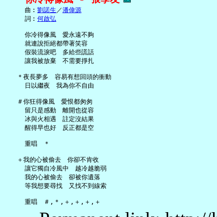
     曲︰
劉諾生
／
潘偉源
     詞︰
何啟弘
     你冷得像風　愛永遠不夠

     就連說拒絕都帶著笑容

     假裝流淚吧　多給些謊話

     讓我被放棄　不需要掙扎

   ＊夜長夢多　容易有想回頭的衝動

     日以繼夜　我為你不自由

   ＃你狂得像風　愛恨都匆匆

     留只是感動　離開也從容

     冰與火相遇　註定沒結果

     醒得早也好　反正都是空

     重唱　＊

   ＋我的心被偷去　你卻不肯收

     讓它獨自冷風中　越冷越脆弱

     我的心被偷去　卻被你遺落

     等我想要尋找　又找不到線索
