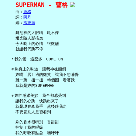
SUPERMAN - 曹格
     曲︰
曹格
     詞︰
阿丹
     編︰
涂惠源
     舞池裡的大眼睛　眨不停

     燈光隨人影搖曳

     今天晚上的心情　很微醺

     就讓我們跳不停

   ＊我的愛　這麼多　COME ON

   ＃妳身上的味道　讓我神魂顛倒

     妳嘴〔唇〕邊的微笑　讓我不想睡覺

     跳一跳　扭一扭　轉個圈　看著我

     我就是妳的SUPERMAN

   ＋妳性感跟美妙　我全都感受到

     讓我的心跳　快跳出來了

     就是現在牽我手　然後跟我走

     不要管別人是否看到

     妳的香水很特別　香甜甜

     控制了我的呼吸

     我的呼吸有點急　喘吁吁
