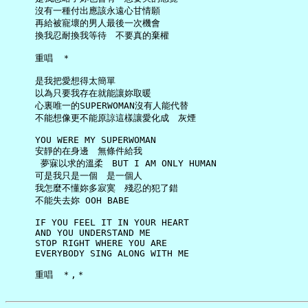
     沒有一種付出應該永遠心甘情願

     再給被寵壞的男人最後一次機會

     換我忍耐換我等待　不要真的棄權

     重唱　＊

     是我把愛想得太簡單

     以為只要我存在就能讓妳取暖

     心裏唯一的SUPERWOMAN沒有人能代替

     不能想像更不能原諒這樣讓愛化成　灰煙

     YOU WERE MY SUPERWOMAN

     安靜的在身邊　無條件給我

      夢寐以求的溫柔　BUT I AM ONLY HUMAN

     可是我只是一個　是一個人

     我怎麼不懂妳多寂寞　殘忍的犯了錯

     不能失去妳 OOH BABE

     IF YOU FEEL IT IN YOUR HEART

     AND YOU UNDERSTAND ME

     STOP RIGHT WHERE YOU ARE

     EVERYBODY SING ALONG WITH ME
