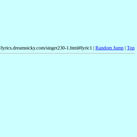
//lyrics.dreamnicky.com/singer230-1.html#lyric1 |
Random Jump
|
Top