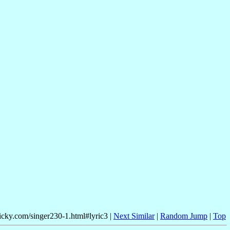
nicky.com/singer230-1.html#lyric3 |
Next Similar
|
Random Jump
|
Top