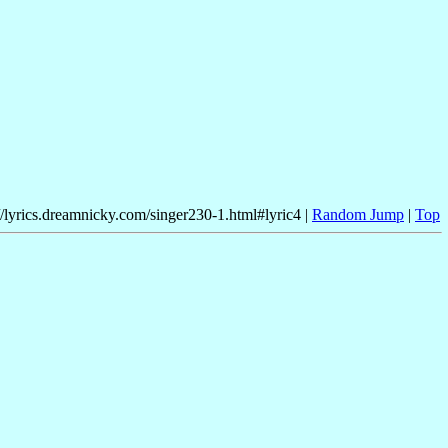
//lyrics.dreamnicky.com/singer230-1.html#lyric4 |
Random Jump
|
Top