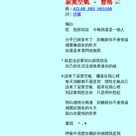
寂寞空氣 - 曹格
     曲︰
AZLAN ABU HASSAN
     詞︰
伊騰
     獨白﹕

     哎　想跟你說　今晚我還是一個人

     分手已經多年了　距離跟你不會很遠

     感覺像朋友的昨天

     你還是來電問候無限

   ＊就是沒必要坦白講我現況

     自己的生活沒資格牽連你的線

   ＃請來了寂寞空氣　彌漫在我心裡

     每天清醒都不愿意習　慣性生氣自己

     請來了寂寞空氣　籠罩在我心裡

     別誤會我想念你　只是明叫想起

     明白感情分兩邊　距離跟你不會很遠

     感覺好朋友的今天

     留白在愛情的世界

     重唱　＊,＃

     呼吸中清楚你屬於你個體我是我
