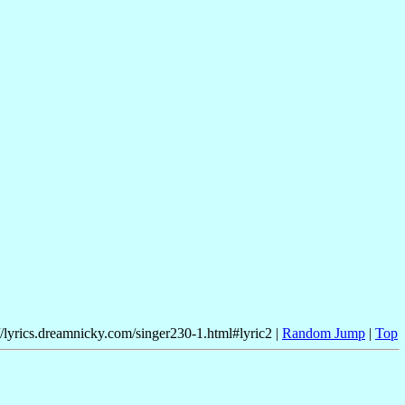
//lyrics.dreamnicky.com/singer230-1.html#lyric2 |
Random Jump
|
Top