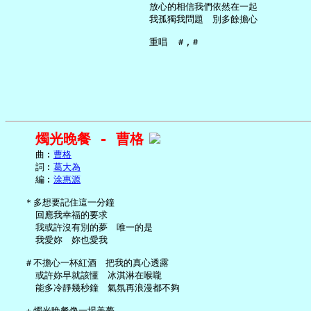
     放心的相信我們依然在一起

     我孤獨我問題　別多餘擔心

燭光晚餐 - 曹格
     曲︰
曹格
     詞︰
葛大為
     編︰
涂惠源
   ＊多想要記住這一分鐘

     回應我幸福的要求

     我或許沒有別的夢　唯一的是

     我愛妳　妳也愛我

   ＃不擔心一杯紅酒　把我的真心透露

     或許妳早就該懂　冰淇淋在喉嚨

     能多冷靜幾秒鐘　氣氛再浪漫都不夠

   ＋燭光晚餐像一場美夢
