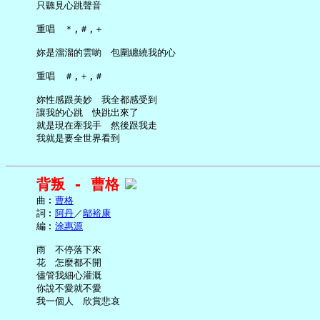
     只聽見心跳聲音

     重唱　＊,＃,＋

     妳是溜溜的雲喲　包圍纏繞我的心

     重唱　＃,＋,＃

     妳性感跟美妙　我全都感受到

     讓我的心跳　快跳出來了

     就是現在牽我手　然後跟我走

背叛 - 曹格
     曲︰
曹格
     詞︰
阿丹
／
鄔裕康
     編︰
涂惠源
     雨　不停落下來

     花　怎麼都不開

     儘管我細心灌溉

     你說不愛就不愛

     我一個人　欣賞悲哀
