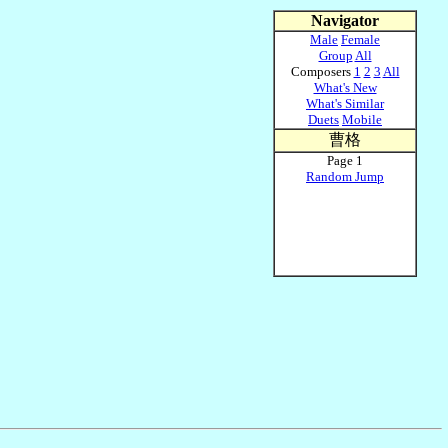
Navigator
Male
Female
Group
All
Composers
1
2
3
All
What's New
What's Similar
Duets
Mobile
曹格
Page 1
Random Jump