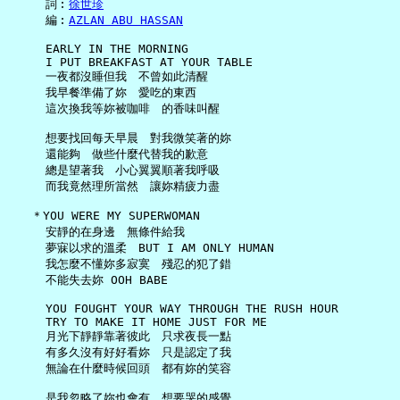
     詞︰
徐世珍
     編︰
AZLAN ABU HASSAN
     EARLY IN THE MORNING

     I PUT BREAKFAST AT YOUR TABLE

     一夜都沒睡但我　不曾如此清醒

     我早餐準備了妳　愛吃的東西

     這次換我等妳被咖啡　的香味叫醒

     想要找回每天早晨　對我微笑著的妳

     還能夠　做些什麼代替我的歉意

     總是望著我　小心翼翼順著我呼吸

     而我竟然理所當然　讓妳精疲力盡

   ＊YOU WERE MY SUPERWOMAN

     安靜的在身邊　無條件給我

     夢寐以求的溫柔　BUT I AM ONLY HUMAN

     我怎麼不懂妳多寂寞　殘忍的犯了錯

     不能失去妳 OOH BABE

     YOU FOUGHT YOUR WAY THROUGH THE RUSH HOUR

     TRY TO MAKE IT HOME JUST FOR ME

     月光下靜靜靠著彼此　只求夜長一點

     有多久沒有好好看妳　只是認定了我

     無論在什麼時候回頭　都有妳的笑容

     是我忽略了妳也會有　想要哭的感覺
