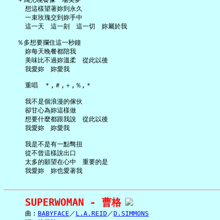
     想這樣望著妳到永久

     一束玫瑰交到妳手中

     這一天　這一刻　這一切　妳屬於我

   ％多想要攔住這一秒鐘

     妳每天晚餐都陪我

     美味比不過妳溫柔　從此以後

     我愛妳　妳愛我

     重唱　＊,＃,＋,％,＊

     我不是個浪漫的傢伙

     卻甘心為妳這樣做

     想要什麼都跟我說　從此以後

     我愛妳　妳愛我

     我是不是有一點彆扭

     從不曾這樣說出口

     太多的願望在心中　重要的是

SUPERWOMAN - 曹格
     曲︰
BABYFACE
／
L.A.REID
／
D.SIMMONS