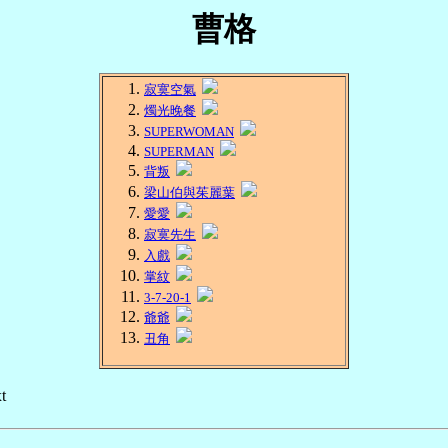
曹格
寂寞空氣
燭光晚餐
SUPERWOMAN
SUPERMAN
背叛
梁山伯與茱麗葉
愛愛
寂寞先生
入戲
掌紋
3-7-20-1
爺爺
丑角
t