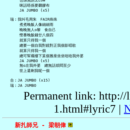
       也係無謂太LOW

       咪話唔係要黐膠布

       JA JUMBO (x5)

   瑞︰我叫毛周朱　FAIR殊殊

       煮煮晚飯人像細細雨

       晚晚無人o黎　食自己

       慳番晚飯錢廿八個四

       就算只得我一個

       總要一個自我對鏡對正我個影唱歌

       就算只得我一個

       總可幫襯樓下某個雅座坐坐唸唸我外婆

       JA JUMBO (x5)

       無o左我外婆　總無話煩悶至少

       世上還剩我呢一個

   合︰JA JUMBO (x15)

Permanent link: http:/
1.html#lyric7 |
N
新扎師兄 - 梁朝偉