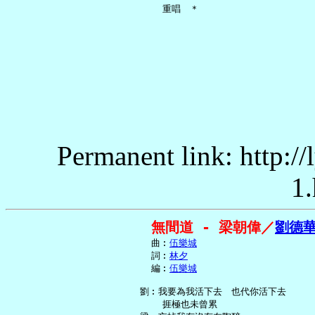
Permanent link: http:/
1.
無間道 - 梁朝偉／
劉德
     曲︰
伍樂城
     詞︰
林夕
     編︰
伍樂城
   劉︰我要為我活下去　也代你活下去

       捱極也未曾累
