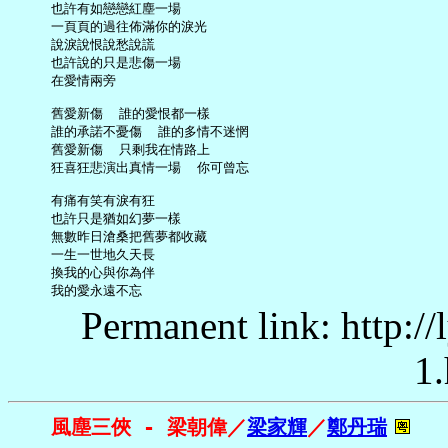
     也許有如戀戀紅塵一場

     一頁頁的過往佈滿你的淚光

     說淚說恨說愁說謊

     也許說的只是悲傷一場

     在愛情兩旁

     舊愛新傷  誰的愛恨都一樣

     誰的承諾不憂傷  誰的多情不迷惘

     舊愛新傷  只剩我在情路上

     狂喜狂悲演出真情一場  你可曾忘

     有痛有笑有淚有狂

     也許只是猶如幻夢一樣

     無數昨日滄桑把舊夢都收藏

     一生一世地久天長

     換我的心與你為伴

Permanent link: http:/
1.
風塵三俠 - 梁朝偉／
梁家輝
／
鄭丹瑞