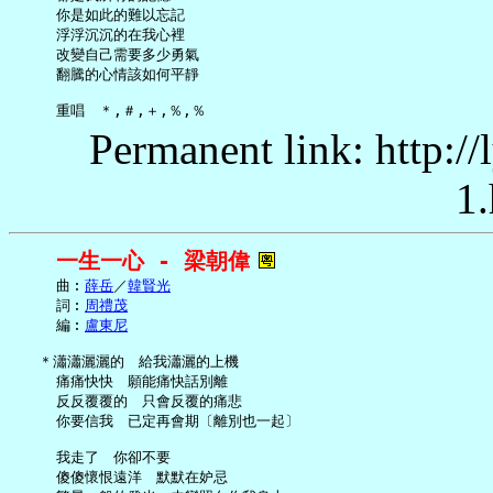
     你是如此的難以忘記

     浮浮沉沉的在我心裡

     改變自己需要多少勇氣

     翻騰的心情該如何平靜

Permanent link: http:/
1.
一生一心 - 梁朝偉
     曲︰
薛岳
／
韓賢光
     詞︰
周禮茂
     編︰
盧東尼
   ＊瀟瀟灑灑的　給我瀟灑的上機

     痛痛快快　願能痛快話別離

     反反覆覆的　只會反覆的痛悲

     你要信我　已定再會期〔離別也一起〕

     我走了　你卻不要

     傻傻懷恨遠洋　默默在妒忌
