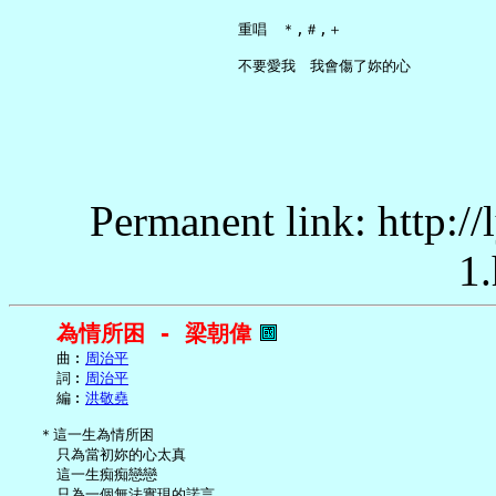
     重唱　＊,＃,＋

Permanent link: http:/
1.
為情所困 - 梁朝偉
     曲︰
周治平
     詞︰
周治平
     編︰
洪敬堯
   ＊這一生為情所困

     只為當初妳的心太真

     這一生痴痴戀戀

     只為一個無法實現的諾言
