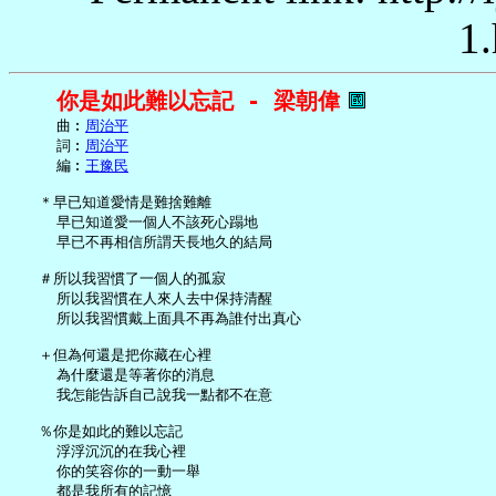
1.
你是如此難以忘記 - 梁朝偉
     曲︰
周治平
     詞︰
周治平
     編︰
王豫民
   ＊早已知道愛情是難捨難離

     早已知道愛一個人不該死心蹋地

     早已不再相信所謂天長地久的結局

   ＃所以我習慣了一個人的孤寂

     所以我習慣在人來人去中保持清醒

     所以我習慣戴上面具不再為誰付出真心

   ＋但為何還是把你藏在心裡

     為什麼還是等著你的消息

     我怎能告訴自己說我一點都不在意

   ％你是如此的難以忘記

     浮浮沉沉的在我心裡

     你的笑容你的一動一舉

     都是我所有的記憶
