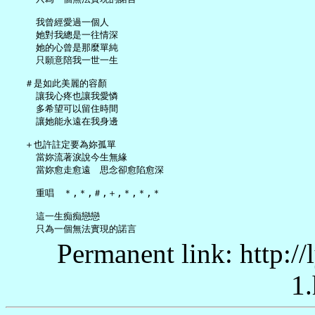
     我曾經愛過一個人

     她對我總是一往情深

     她的心曾是那麼單純

     只願意陪我一世一生

   ＃是如此美麗的容顏

     讓我心疼也讓我愛憐

     多希望可以留住時間

     讓她能永遠在我身邊

   ＋也許註定要為妳孤單

     當妳流著淚說今生無緣

     當妳愈走愈遠　思念卻愈陷愈深

     重唱　＊,＊,＃,＋,＊,＊,＊

     這一生痴痴戀戀

Permanent link: http:/
1.