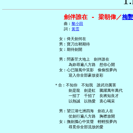
1.
劍伴誰在 - 梁朝偉／
梅
     曲︰
黎小田
     詞︰
黃霑
   女︰倚天劍何在

   男︰寶刀出鞘期待

   女︰期待劍開

   男︰問蒼茫大地上　劍伴誰在

       為妳尋遍八方路　想你心開

   女︰心已隨風中笑影　偷偷投夢內

       迎入你全部豪放姿彩

 ＊合︰不知你　不知我　誰武功厲害

       劍是龍　劍是虹　騰躍萬年萬代

       一招了　千招了　良將知良才

       以熱誠　以熱愛　衷心喝采

   男︰望江湖七洲四海　劍在人在

       仗劍行遍八方路　胸襟放開

   女︰撫劍攜心中笑聲　輕輕投夢內

       尋覓你全部流放的愛
