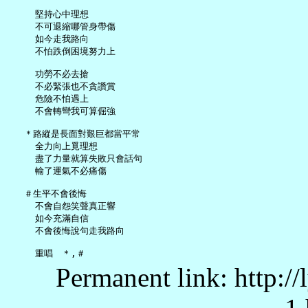
     堅持心中理想

     不可退縮哪管身帶傷

     如今走我路向

     不怕跌倒困境努力上

     功勞不必去搶

     不必緊張也不貪讚賞

     危險不怕遇上

     不會轉彎我可算倔強

   ＊路縱是長面對艱巨都當平常

     全力向上覓理想

     盡了力量就算失敗只會話句

     輸了運氣不必痛傷

   ＃生平不會後悔

     不會自怨笑聲真正響

     如今充滿自信

     不會後悔說句走我路向

Permanent link: http:/