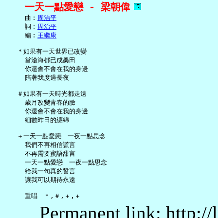
一天一點愛戀 - 梁朝偉
     曲︰
周治平
     詞︰
周治平
     編︰
王繼康
   ＊如果有一天世界已改變

     當滄海都已成桑田

     你還會不會在我的身邊

     陪著我度過長夜

   ＃如果有一天時光都走遠

     歲月改變青春的臉

     你還會不會在我的身邊

     細數昨日的纏綿

   ＋一天一點愛戀　一夜一點思念

     我們不再相信謊言

     不再需要蜜語甜言

     一天一點愛戀　一夜一點思念

     給我一句真的誓言

     讓我可以期待永遠

Permanent link: http:/