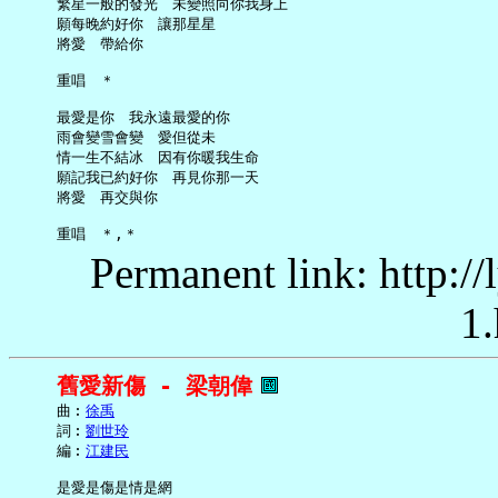
     繁星一般的發光　未變照向你我身上

     願每晚約好你　讓那星星

     將愛　帶給你

     重唱　＊

     最愛是你　我永遠最愛的你

     雨會變雪會變　愛但從未

     情一生不結冰　因有你暖我生命

     願記我已約好你　再見你那一天

     將愛　再交與你

Permanent link: http:/
1.
舊愛新傷 - 梁朝偉
     曲︰
徐禹
     詞︰
劉世玲
     編︰
江建民
     是愛是傷是情是網
