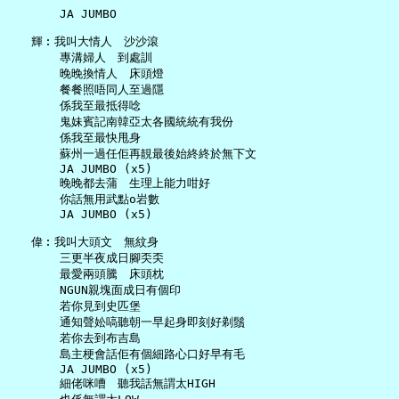
       JA JUMBO

   輝︰我叫大情人　沙沙滾

       專溝婦人　到處訓

       晚晚換情人　床頭燈

       餐餐照唔同人至過隱

       係我至最抵得唸

       鬼妹賓記南韓亞太各國統統有我份

       係我至最快甩身

       蘇州一過任佢再靚最後始終終於無下文

       JA JUMBO (x5)

       晚晚都去蒲　生理上能力咁好

       你話無用武點o岩數

       JA JUMBO (x5)

   偉︰我叫大頭文　無紋身

       三更半夜成日腳奀奀

       最愛兩頭騰　床頭枕

       NGUN親塊面成日有個印

       若你見到史匹堡

       通知聲妐嗃聽朝一早起身即刻好剃鬚

       若你去到布吉島

       島主梗會話佢有個細路心口好早有毛

       JA JUMBO (x5)

       細佬咪嘈　聽我話無謂太HIGH
