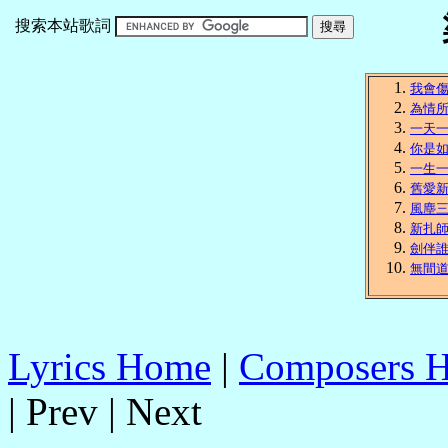
搜索本站歌詞
我會
為情
一天
你是
一生
舊愛
風塵
新扎
劍伴
無間
Lyrics Home
|
Composers 
| Prev | Next