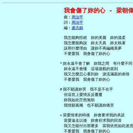
我會傷了妳的心 - 梁朝
     曲︰
周治平
     詞︰
周治平
     編︰
盧志銘
     我怎能夠拒絕　妳的美麗　妳的溫柔

     我怎麼能夠說　妳太天真　妳太執著

     該用什麼理由　讓妳不再編織美夢

     不要愛我　我會傷了妳的心

   ＊妳永遠不會了解　妳我之間　有什麼不同

     妳永遠不會懂　這場遊戲的規則

     我又怎麼忍心看到妳　淚流滿面的表情

     不要愛我　我會傷了妳的心

   ＃我不願讓妳哭　我不是不在乎

     但這世上愛情反反覆覆

     妳我如此茫然無助

     我情願孤獨　也不願讓妳痛苦

   ＋當愛情來的時後　妳會要求我的承諾

     當愛遠走以後　妳會祈求我的回首

     我又怎能付出那麼多　當我依然如此迷惑
     不要愛我　我會傷了妳的心
