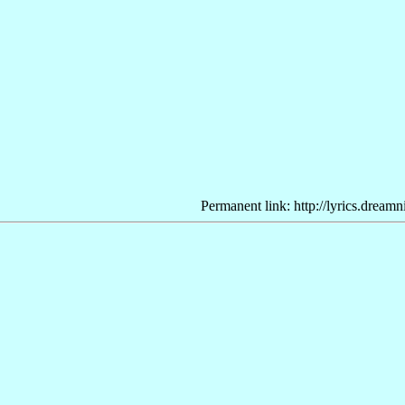
Permanent link: http://lyrics.dream