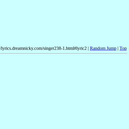
//lyrics.dreamnicky.com/singer238-1.html#lyric2 |
Random Jump
|
Top