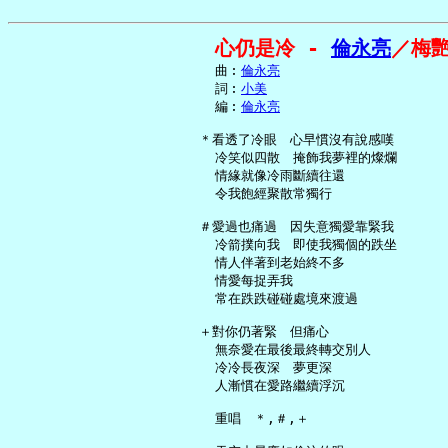
心仍是冷 - 
倫永亮
／梅
     曲︰
倫永亮
     詞︰
小美
     編︰
倫永亮
   ＊看透了冷眼　心早慣沒有說感嘆

     冷笑似四散　掩飾我夢裡的燦爛

     情緣就像冷雨斷續往還

     令我飽經聚散常獨行

   ＃愛過也痛過　因失意獨愛靠緊我

     冷箭撲向我　即使我獨個的跌坐

     情人伴著到老始終不多

     情愛每捉弄我

     常在跌跌碰碰處境來渡過

   ＋對你仍著緊　但痛心

     無奈愛在最後最終轉交別人

     冷冷長夜深　夢更深

     人漸慣在愛路繼續浮沉

     重唱　＊,＃,＋
