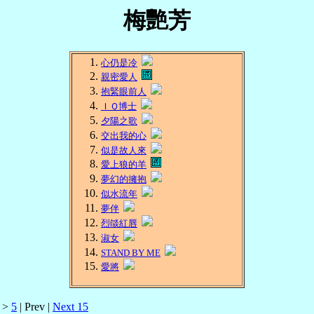
梅艷芳
心仍是冷
親密愛人
抱緊眼前人
ＩＱ博士
夕陽之歌
交出我的心
似是故人來
愛上狼的羊
夢幻的擁抱
似水流年
夢伴
烈燄紅唇
淑女
STAND BY ME
愛將
>
5
| Prev |
Next 15