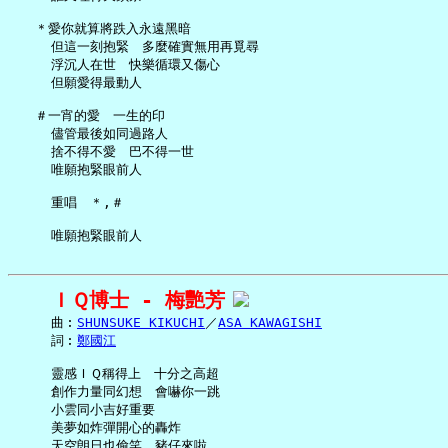
   ＊愛你就算將跌入永遠黑暗

     但這一刻抱緊　多麼確實無用再覓尋

     浮沉人在世　快樂循環又傷心

     但願愛得最動人

   ＃一宵的愛　一生的印

     儘管最後如同過路人

     捨不得不愛　巴不得一世

     唯願抱緊眼前人

     重唱　＊,＃

ＩＱ博士 - 梅艷芳
     曲︰
SHUNSUKE KIKUCHI
／
ASA KAWAGISHI
     詞︰
鄭國江
     靈感ＩＱ稱得上　十分之高超

     創作力量同幻想　會嚇你一跳

     小雲同小吉好重要

     美夢如炸彈開心的轟炸

     天空朗日也偷笑　豬仔來啦
