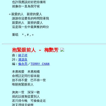
     也許我應該好好把你擁有

     就像你一直為我守候

   ＋親愛的人　親密的愛人

     謝謝你這麼長的時間陪著我

     親愛的人　親密的愛人

     這是我一生中最興奮的時分

抱緊眼前人 - 梅艷芳
     曲︰
林子祥
     詞︰
潘源良
     編︰
倫永亮
／
TERRY CHAN
     本應相愛　本應相襯

     命裡註定同行卻未能

     捨不得不愛　巴不得一世

     唯願抱緊眼前人

     匆匆一世　深深一吻

     就此以後無從愛別人

     若只得今晚　可偷偷走近

     誰又理得天鎖禁
