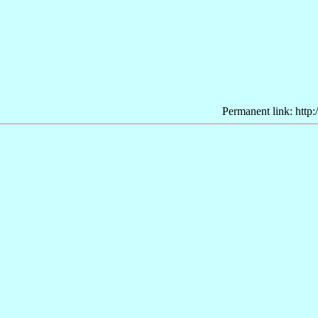
Permanent link: http: