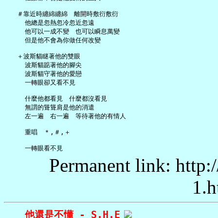
   ＃靠近時纏綿纏綿　離開時敷衍敷衍

     他總是忽熱忽冷忽近忽遠

     他可以一成不變　也可以瞬息萬變

     但是他不會為你做任何改變

   ＋波斯貓瞇著他的雙眼

     波斯貓踮著他的腳尖

     波斯貓守著他的愛戀

     一轉眼卻又看不見

     什麼他都看見　什麼都沒看見

     無謂的聳聳肩是他的消遣

     左一遍　右一遍　等待著他的有情人

     重唱　＊,＃,＋

Permanent link: http:
1.h
他還是不懂 - S.H.E