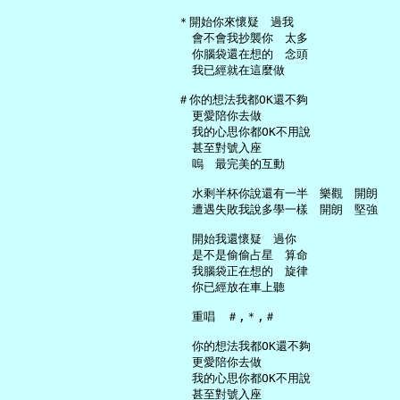
   ＊開始你來懷疑　過我

     會不會我抄襲你　太多

     你腦袋還在想的　念頭

     我已經就在這麼做

   ＃你的想法我都OK還不夠

     更愛陪你去做

     我的心思你都OK不用說

     甚至對號入座

     嗚　最完美的互動

     水剩半杯你說還有一半　樂觀　開朗

     遭遇失敗我說多學一樣　開朗　堅強

     開始我還懷疑　過你

     是不是偷偷占星　算命

     我腦袋正在想的　旋律

     你已經放在車上聽

     重唱　＃,＊,＃

     你的想法我都OK還不夠

     更愛陪你去做

     我的心思你都OK不用說

     甚至對號入座
