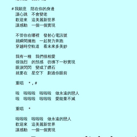
   ＃我願意　陪在你的身邊

     讓心跳　不會變老

     歡迎來　這美麗新世界

     讓感動　一個一個實現

     不管你在哪裡　發射心電訊號

     就瞬間擁抱　一起努力奔跑

     穿越時空軌道　看未來多美妙

     我有一種　我們很相愛

     很強烈　的預感　彷彿下一秒實現

     眼淚閃閃　變成了鑽石

     就要在　星空下　劃過你眼前

     重唱　＊,＃

     啦　啦啦啦　啦啦啦　做永遠的戀人

     啦　啦啦啦　啦啦啦　愛能量不滅

     重唱　＊

     啦啦啦　啦啦啦　做永遠的戀人

     歡迎來　這美麗新世界
