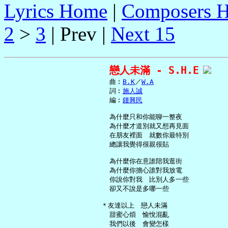
Lyrics Home
|
Composers 
2
>
3
| Prev |
Next 15
戀人未滿 - S.H.E
     曲︰
B.K
／
W.A
     詞︰
施人誠
     編︰
鍾興民
     為什麼只和你能聊一整夜

     為什麼才道別就又想再見面

     在朋友裡面　就數你最特別

     總讓我覺得很親很貼

     為什麼你在意誰陪我逛街

     為什麼你擔心誰對我放電

     你說你對我　比別人多一些

     卻又不說是多哪一些

   ＊友達以上　戀人未滿

     甜蜜心煩　愉悅混亂

     我們以後　會變怎樣
