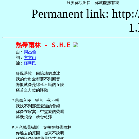
Permanent link: http:
1.
熱帶雨林 - S.H.E
     曲︰
周杰倫
     詞︰
方文山
     編︰
鍾興民
     冷風過境　回憶凍結成冰

     我的付出全都要不到回音

     悔恨就像是綿延不斷的丘陵

     痛苦全方位的降臨

   ＊悲傷入侵　誓言下落不明

     我找不到那些愛過的曾經

     你像在寂寞上空盤旋的禿鷹

     將我想你　啃食乾淨

   ＃月色搖晃樹影　穿梭在熱帶雨林

     你離去的原因　從來不說明

     你的謊像陷阱我最後才清醒
