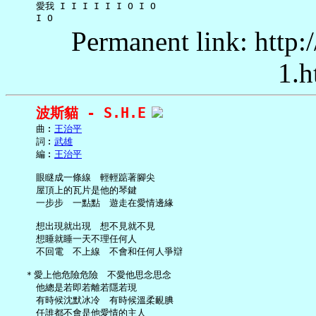
     愛我 I I I I I I O I O

Permanent link: http:
1.h
波斯貓 - S.H.E
     曲︰
王治平
     詞︰
武雄
     編︰
王治平
     眼瞇成一條線　輕輕踮著腳尖

     屋頂上的瓦片是他的琴鍵

     一步步　一點點　遊走在愛情邊緣

     想出現就出現　想不見就不見

     想睡就睡一天不理任何人

     不回電　不上線　不會和任何人爭辯

   ＊愛上他危險危險　不愛他思念思念

     他總是若即若離若隱若現

     有時候沈默冰冷　有時候溫柔靦腆

     任誰都不會是他愛情的主人
