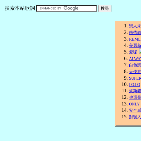
搜索本站歌詞
戀人
熱帶
REME
美麗
愛呢
ALWA
白色
天使
SUPER
I.O.I.O
波斯
他還
ONLY
安全
對號