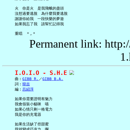
     火　你是火　是我飛蛾的盡頭

     沒想過要逃脫　為什麼我要逃脫

     謝謝你給我　一段快樂的夢遊

     如果我忘了我　請幫忙記得我

Permanent link: http:
1.
I.O.I.O - S.H.E
     曲︰
GIBB R.
／
GIBB B.A.
     詞︰
韓吉
     編︰
呂紹淳
     如果你需要證明有魅力

     我會假裝小貓咪　喵

     如果心情只剩一格電力

     我是你的充電器

     如果生活缺了些甜蜜

     我就變成巧克力　啊
