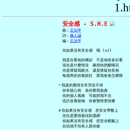
1.h
安全感 - S.H.E
     曲︰
王治平
     詞︰
施人誠
     編︰
王治平
     你如果沒有安全感　哦 (x2)

     我是在看他的襯衫　不是他有多好看

     現在是什麼情況　麻煩快把醋喝完

     你是懷疑我眼光　還是懷疑你長相

     每個男的你都抓狂　那我爸爸怎麼辦

   ＊我真的覺得非常哭笑不得

     你有疑心病　為何要我負責

     你的個人風格　可能與我不合

     也許改養寵物　你會變得更快樂

   ＃你如果沒有安全感　把安全帶繫上

     信任是愛情最佳防護網

     你如果沒有安全感　把安全帽戴上

     自信就不怕有人跟你搶
