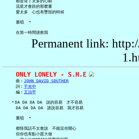
     都是背了太多的心願

     流星才會跌的那麼重

     愛太多　心也有墜毀的時候

     重唱　＊

Permanent link: http:
1.h
ONLY LONELY - S.H.E
     曲︰
JOHN DAVID SOUTHER
     詞︰
于光中
     編︰
王治平
   ＊DA DA DA DA　說的容易　才不容易

     DA DA DA DA　誰說容易　我才容易

     重唱　＊

     都怪我話不太會說　不能逗你開心

     但你也有點小題大做
