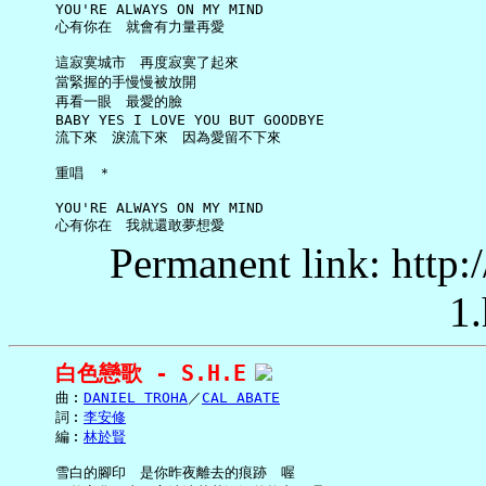
     YOU'RE ALWAYS ON MY MIND

     心有你在　就會有力量再愛

     這寂寞城市　再度寂寞了起來

     當緊握的手慢慢被放開

     再看一眼　最愛的臉

     BABY YES I LOVE YOU BUT GOODBYE

     流下來　淚流下來　因為愛留不下來

     重唱　＊

     YOU'RE ALWAYS ON MY MIND

Permanent link: http:
1.
白色戀歌 - S.H.E
     曲︰
DANIEL TROHA
／
CAL ABATE
     詞︰
李安修
     編︰
林於賢
     雪白的腳印　是你昨夜離去的痕跡　喔
