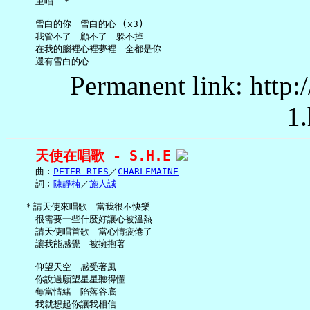
     重唱　＊

     雪白的你　雪白的心 (x3)

     我管不了　顧不了　躲不掉

     在我的腦裡心裡夢裡　全都是你

Permanent link: http:
1.
天使在唱歌 - S.H.E
     曲︰
PETER RIES
／
CHARLEMAINE
     詞︰
陳靜楠
／
施人誠
   ＊請天使來唱歌　當我很不快樂

     很需要一些什麼好讓心被溫熱

     請天使唱首歌　當心情疲倦了

     讓我能感覺　被擁抱著

     仰望天空　感受著風

     你說過願望星星聽得懂

     每當情緒　陷落谷底

     我就想起你讓我相信
