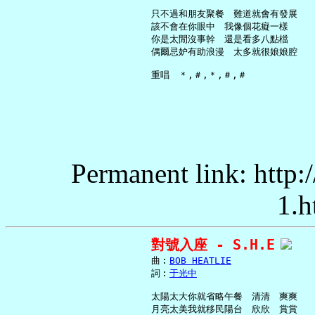
     只不過和朋友聚餐　難道就會有發展

     該不會在你眼中　我像個花癡一樣

     你是太閒沒事幹　還是看多八點檔

     偶爾忌妒有助浪漫　太多就很娘娘腔

Permanent link: http:
1.h
對號入座 - S.H.E
     曲︰
BOB HEATLIE
     詞︰
于光中
     太陽太大你就省略午餐　清清　爽爽

     月亮太美我就移民陽台　欣欣　賞賞
