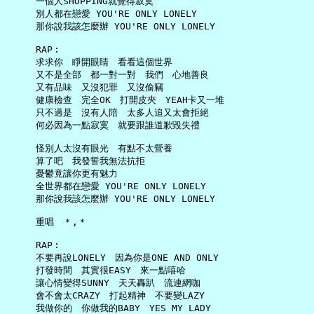
     一個人SHOPPING就覺得寂寞

     別人都在戀愛 YOU'RE ONLY LONELY

     那你說我該怎麼辦 YOU'RE ONLY LONELY

     RAP︰

     求求你　睜開眼睛　看看這個世界

     又不是全部　都一對一對　我們　心地善良

     又有品味　又沒犯罪　又沒偷竊

     健康檢查　完全OK　打開皮夾　YEAH卡又一堆

     只不過是　沒有人陪　太多人追又太會拒絕

     何必因為一點寂寞　就要跟誰道歉毀失禮

     怪別人太沒有眼光　有點不太營養

     算了吧　我發誓我無法抗拒

     憂鬱竟讓你更有魅力

     全世界都在戀愛 YOU'RE ONLY LONELY

     那你說我該怎麼辦 YOU'RE ONLY LONELY

     重唱　＊,＊

     RAP︰

     不要再說LONELY　因為你是ONE AND ONLY

     打發時間　其實很EASY　來一點嘻哈

     讓心情變得SUNNY　天天轟趴　流連網咖

     會不會太CRAZY　打起精神　不要變LAZY

     我做你的　你做我的BABY　YES MY LADY
