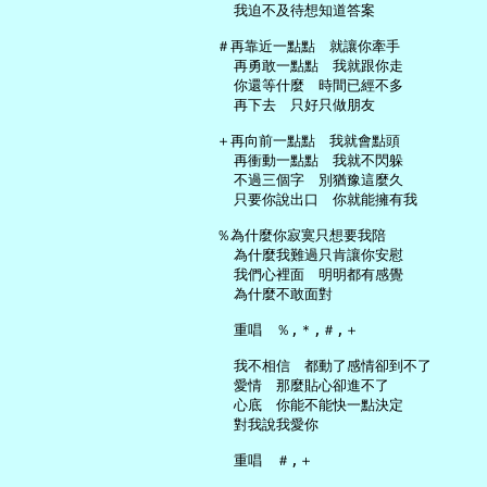
     我迫不及待想知道答案

   ＃再靠近一點點　就讓你牽手

     再勇敢一點點　我就跟你走

     你還等什麼　時間已經不多

     再下去　只好只做朋友

   ＋再向前一點點　我就會點頭

     再衝動一點點　我就不閃躲

     不過三個字　別猶豫這麼久

     只要你說出口　你就能擁有我

   ％為什麼你寂寞只想要我陪

     為什麼我難過只肯讓你安慰

     我們心裡面　明明都有感覺

     為什麼不敢面對

     重唱　％,＊,＃,＋

     我不相信　都動了感情卻到不了

     愛情　那麼貼心卻進不了

     心底　你能不能快一點決定

     對我說我愛你

     重唱　＃,＋
