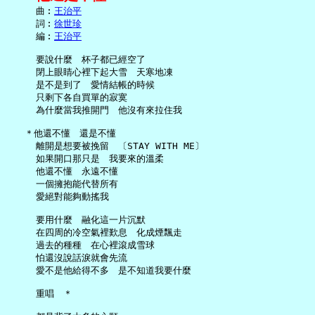
     曲︰
王治平
     詞︰
徐世珍
     編︰
王治平
     要說什麼　杯子都已經空了

     閉上眼睛心裡下起大雪　天寒地凍

     是不是到了　愛情結帳的時候

     只剩下各自買單的寂寞

     為什麼當我推開門　他沒有來拉住我

   ＊他還不懂　還是不懂

     離開是想要被挽留　〔STAY WITH ME〕

     如果開口那只是　我要來的溫柔

     他還不懂　永遠不懂

     一個擁抱能代替所有

     愛絕對能夠動搖我

     要用什麼　融化這一片沉默

     在四周的冷空氣裡歎息　化成煙飄走

     過去的種種　在心裡滾成雪球

     怕還沒說話淚就會先流

     愛不是他給得不多　是不知道我要什麼

     重唱　＊
