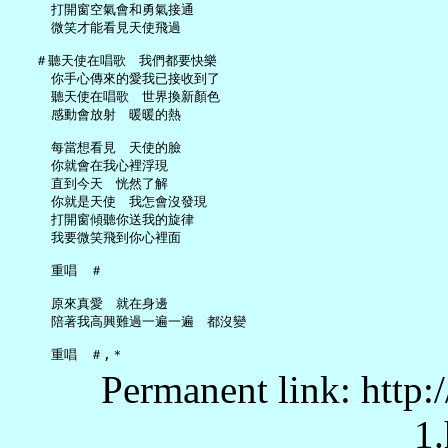
     打開窗空氣會和勇氣接通

     微笑才能看見天使飛過

   ＃聽天使在唱歌　我們都要快樂

     你手心傳來的愛我已接收到了

     聽天使在唱歌　世界換新顏色

     感動會放射　暖暖的熱

     每當想看見　天使的臉

     你就會在我心裡浮現

     直到今天　恍然了解

     你就是天使　我怎會沒發現

     打開窗傾聽你送我的旋律

     我要微笑飛到你心裡面

     重唱　＃

     原來真愛　就在身邊

     陪著我高興難過一遍一遍　都沒變

Permanent link: http:
1.