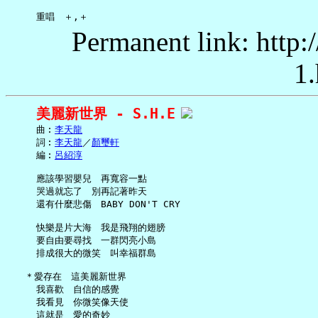
Permanent link: http:
1.
美麗新世界 - S.H.E
     曲︰
李天龍
     詞︰
李天龍
／
顏璽軒
     編︰
呂紹淳
     應該學習嬰兒　再寬容一點

     哭過就忘了　別再記著昨天

     還有什麼悲傷　BABY DON'T CRY

     快樂是片大海　我是飛翔的翅膀

     要自由要尋找　一群閃亮小島

     排成很大的微笑　叫幸福群島

   ＊愛存在　這美麗新世界

     我喜歡　自信的感覺

     我看見　你微笑像天使

     這就是　愛的奇妙
