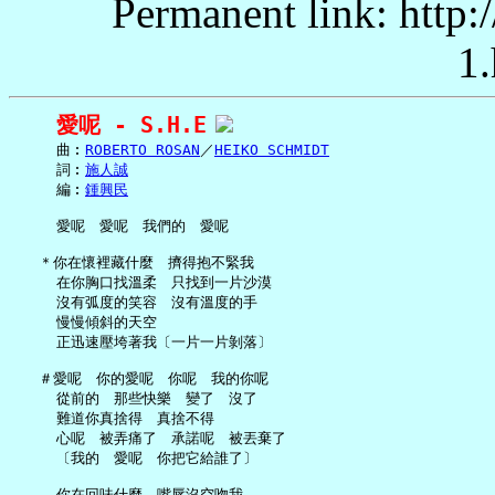
Permanent link: http:
1.
愛呢 - S.H.E
     曲︰
ROBERTO ROSAN
／
HEIKO SCHMIDT
     詞︰
施人誠
     編︰
鍾興民
     愛呢　愛呢　我們的　愛呢

   ＊你在懷裡藏什麼　擠得抱不緊我

     在你胸口找溫柔　只找到一片沙漠

     沒有弧度的笑容　沒有溫度的手

     慢慢傾斜的天空

     正迅速壓垮著我〔一片一片剝落〕

   ＃愛呢　你的愛呢　你呢　我的你呢

     從前的　那些快樂　變了　沒了

     難道你真捨得　真捨不得

     心呢　被弄痛了　承諾呢　被丟棄了

     〔我的　愛呢　你把它給誰了〕

     你在回味什麼　嘴唇沒空吻我
