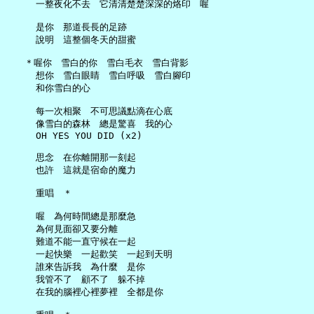
     一整夜化不去　它清清楚楚深深的烙印　喔

     是你　那道長長的足跡

     說明　這整個冬天的甜蜜

   ＊喔你　雪白的你　雪白毛衣　雪白背影

     想你　雪白眼睛　雪白呼吸　雪白腳印

     和你雪白的心

     每一次相聚　不可思議點滴在心底

     像雪白的森林　總是驚喜　我的心

     OH YES YOU DID (x2)

     思念　在你離開那一刻起

     也許　這就是宿命的魔力

     重唱　＊

     喔　為何時間總是那麼急

     為何見面卻又要分離

     難道不能一直守候在一起

     一起快樂　一起歡笑　一起到天明

     誰來告訴我　為什麼　是你

     我管不了　顧不了　躲不掉

     在我的腦裡心裡夢裡　全都是你
