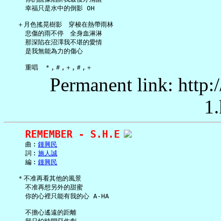
     幸福只是水中的倒影 OH

   ＋月色搖晃樹影　穿梭在熱帶雨林

     悲傷的雨不停　全身血淋淋

     那深陷在沼澤我不堪的愛情

     是我無能為力的傷心

Permanent link: http:
1.
REMEMBER - S.H.E
     曲︰
鍾興民
     詞︰
施人誠
     編︰
鍾興民
   ＊不准再看其他的風景

     不准再想另外的甜蜜

     你的心裡只能有我的心 A-HA

     不擔心遙遠的距離
