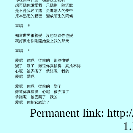
     想再聽你說愛我　只聽到一陣沉默

     是不是我迷了路　走進別人的夢中

     原本熟悉的親密　變成陌生的問候

     重唱　＃

     知道世界很善變　沒想到連你也變

     我好懷念你剛開始愛上我的那天

     重唱　＊

     愛呢　你呢　從前的　那些快樂

     變了　沒了　難道你真捨得　真捨不得

     心呢　被弄痛了　承諾呢　我的

     愛呢　愛呢

     愛呢　你呢　從前的　變了

     難道你真捨得　心呢　被弄痛了

     承諾呢　被丟棄了　我的

Permanent link: http:
1.