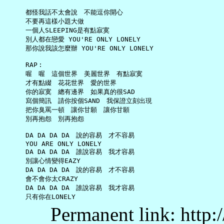
     都怪我話不太會說　不能逗你開心

     不要再這樣小題大做

     一個人SLEEPING是有點寂寞

     別人都在戀愛 YOU'RE ONLY LONELY

     那你說我該怎麼辦 YOU'RE ONLY LONELY

     RAP︰

     喔　喔　這個世界　美麗世界　有點寂寞

     才有點綴　花花世界　愛的世界

     你的寂寞　總有邊界　如果真的很SAD

     寫個簡訊　請你按個SAND　我保證立刻出現

     把你臭罵一頓　讓你甘願　讓你甘願

     別再抱怨　別再抱怨

     DA DA DA DA　說的容易　才不容易

     YOU ARE ONLY LONELY

     DA DA DA DA　誰說容易　我才容易

     別讓心情變得EAZY

     DA DA DA DA　說的容易　才不容易

     會不會你太CRAZY

     DA DA DA DA　誰說容易　我才容易

Permanent link: http: