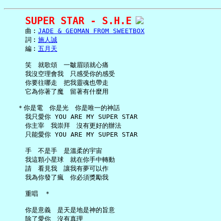
SUPER STAR - S.H.E
     曲︰
JADE & GEOMAN FROM SWEETBOX
     詞︰
施人誠
     編︰
五月天
     笑　就歌頌　一皺眉頭就心痛

     我沒空理會我　只感受你的感受

     你要往哪走　把我靈魂也帶走

     它為你著了魔　留著有什麼用

   ＊你是電　你是光　你是唯一的神話

     我只愛你 YOU ARE MY SUPER STAR

     你主宰　我崇拜　沒有更好的辦法

     只能愛你 YOU ARE MY SUPER STAR

     手　不是手　是溫柔的宇宙

     我這顆小星球　就在你手中轉動

     請　看見我　讓我有夢可以作

     我為你發了瘋　你必須獎勵我

     重唱　＊

     你是意義　是天是地是神的旨意

     除了愛你　沒有真理
