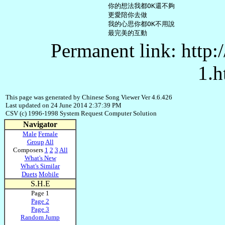
     你的想法我都OK還不夠

     更愛陪你去做

     我的心思你都OK不用說

Permanent link: http:
1.h
This page was generated by Chinese Song Viewer Ver 4.6.426
Last updated on 24 June 2014 2:37:39 PM
CSV (c) 1996-1998 System Request Computer Solution
Navigator
Male
Female
Group
All
Composers
1
2
3
All
What's New
What's Similar
Duets
Mobile
S.H.E
Page 1
Page 2
Page 3
Random Jump