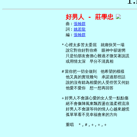
好男人 - 莊學忠
     曲︰
張翰群
     詞︰
姚若龍
     編︰
張翰群
   ＊心裡太多苦太委屈　就痛快哭一場

     說它對你好對你疼　眼神中卻迷惘

     只是怕朋友會擔心難過才微笑著說謊

     或用情太深　早分不清真相

   ＃當你把一切全做到　他希望的模樣

     他又真的實現幾句　承諾過那些話

     說的沒有錯為相愛的人受些苦又何妨

     他愛不愛你　想一想再回答

   ＋好男人不會讓心愛的女人受一點點傷

     絕不會像陣風東飄西盪在溫柔裡流浪

     好男人不會讓等待的情人心越來越慌

     孤單單看不見幸福會來的方向
