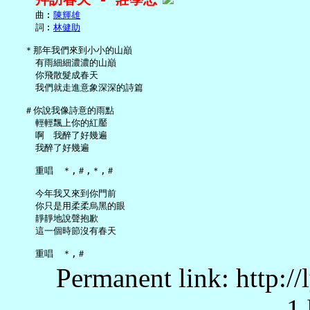
     曲︰
陳輝雄
     詞︰
林健助
   ＊那年我們來到小小的山巔

     有雨細細濃濃的山巔

     你飛散髮成春天

     我們就走進意象深深的詩篇

   ＃你說我像詩意的雨點

     輕輕飄上你的紅靨

     啊　我醉了好幾遍

     我醉了好幾遍

     重唱　＊,＃,＊,＃

     今年我又來到你門前

     你只是用柔柔烏黑的眼

     靜靜地說聲抱歉

     這一個時節沒有春天

Permanent link: http:/
1.