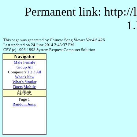
Permanent link: http:/
1.
This page was generated by Chinese Song Viewer Ver 4.6.426
Last updated on 24 June 2014 2:43:37 PM
CSV (c) 1996-1998 System Request Computer Solution
Navigator
Male
Female
Group
All
Composers
1
2
3
All
What's New
What's Similar
Duets
Mobile
莊學忠
Page 1
Random Jump