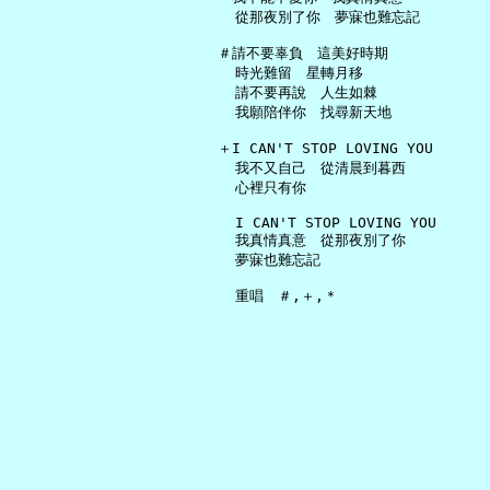
     從那夜別了你　夢寐也難忘記

   ＃請不要辜負　這美好時期

     時光難留　星轉月移

     請不要再說　人生如棘

     我願陪伴你　找尋新天地

   ＋I CAN'T STOP LOVING YOU

     我不又自己　從清晨到暮西

     心裡只有你

     I CAN'T STOP LOVING YOU

     我真情真意　從那夜別了你

     夢寐也難忘記
