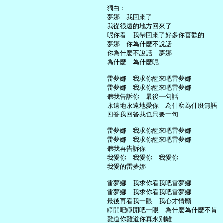
     獨白﹕

     夢娜　我回來了

     我從很遠的地方回來了

     呢你看　我帶回來了好多你喜歡的

     夢娜　你為什麼不說話

     你為什麼不說話　夢娜

     為什麼　為什麼呢

     雷夢娜　我求你醒來吧雷夢娜

     雷夢娜　我求你醒來吧雷夢娜

     聽我告訴你　最後一句話

     永遠地永遠地愛你　為什麼為什麼無語

     回答我回答我也只要一句

     雷夢娜　我求你醒來吧雷夢娜

     雷夢娜　我求你醒來吧雷夢娜

     聽我再告訴你

     我愛你　我愛你　我愛你

     我愛的雷夢娜

     雷夢娜　我求你看我吧雷夢娜

     雷夢娜　我求你看我吧雷夢娜

     最後再看我一眼　我心才情願

     睜開吧睜開吧一眼　為什麼為什麼不肯

     難道你難道你真永別離
