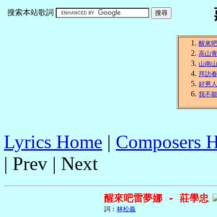
搜索本站歌詞
醒來
高山
山南
拜訪
好男
我不
Lyrics Home
|
Composers 
| Prev | Next
醒來吧雷夢娜 - 莊學忠
     詞︰
林松義