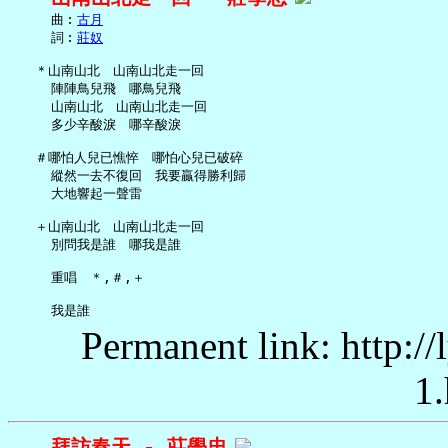
     曲︰
古月
     詞︰
莊奴
   ＊山南山北　山南山北走一回

     陣陣鳥兒飛　哪鳥兒飛

     山南山北　山南山北走一回

     多少辛酸淚　哪辛酸淚

   ＃哪怕人兒已憔悴　哪怕心兒已破碎

     縱然一去不復回　我要贏得勝利歸

     大地響起一聲雷

   ＋山南山北　山南山北走一回

     別問我是誰　哪我是誰

     重唱　＊,＃,＋

Permanent link: http:/
1.
拜訪春天 - 莊學忠