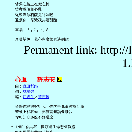
     曾獨在路上在兜在轉

     曾亦覺倦和心亂

     從來沒預料能覓到溫暖

     還獲你　靠緊我共渡甜酸

     重唱　＊,＃,＊,＃

Permanent link: http:/
1.
心血 - 許志安
     曲︰
織田哲郎
     詞︰
林振強
     編︰
江港生
／
黃志翔
     發覺你變得敷衍我　你的手逃避觸摸到我

     若晚上和我坐　亦無言無話像厭我

     你可知心多麼不好過麼

   ＊〔但〕你共我　同渡過生命悲傷歡暢
