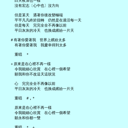
     白天夜深也一樣

     沒有宏志〔心中也〕沒方向

     但是某天　遇著你後改變極端

     平平凡凡終於扭轉　仍然是在過活每一天

     但是每天　完完全全不再像以前

     平日灰灰的冷天　也換成繽紛一片天

   ＃有著你愛著我　世界上繽紛太多

     有著你愛著我　我慶幸得到太多

     重唱　＊

   ＋原來是在心裡不再一樣

     令我能細心欣賞　在心裡一個希望

     願我和你不改這天這狀況

     心　完完全全不再像以前

     平日灰灰的冷天　也換成繽紛一片天

     重唱　＃,＊

     原來是在心裡不再一樣

     令我能細心欣賞　在心裡一個希望

     願永和你都一雙
