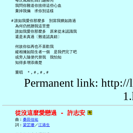
     每次風霜把我們越擦亮

     我問你難道你捨得這些心血

     棄掉我倆　求你別這樣

   ＃誰如我愛你那麼多　別當我猶如路過

     為何仍然贈我這苦楚

     誰如我愛你那麼多　原來從未認識我

     還是未真過〔難道認真錯〕

     何故你似再也不喜歡我

     縱相擁如陌生者一個　是我們完了吧

     或旁人隨便代替我　我怕知

     知得多增添痛楚

Permanent link: http:/
1.
從沒這麼愛戀過 - 許志安
     曲︰
桑田佳祐
     詞︰
梁芷珊
／
江港生