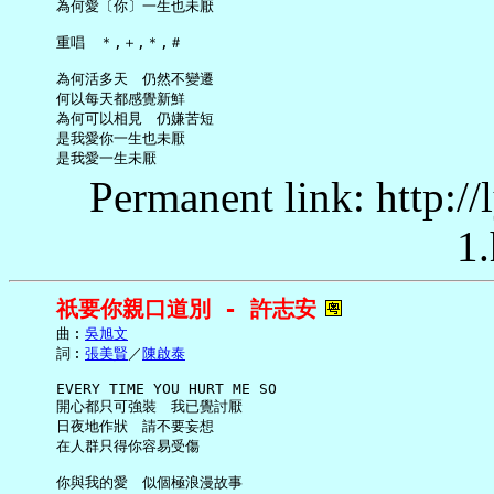
     為何愛〔你〕一生也未厭

     重唱　＊,＋,＊,＃

     為何活多天　仍然不變遷

     何以每天都感覺新鮮

     為何可以相見　仍嫌苦短

     是我愛你一生也未厭

Permanent link: http:/
1.
祇要你親口道別 - 許志安
     曲︰
吳旭文
     詞︰
張美賢
／
陳啟泰
     EVERY TIME YOU HURT ME SO

     開心都只可強裝　我已覺討厭

     日夜地作狀　請不要妄想

     在人群只得你容易受傷

     你與我的愛　似個極浪漫故事
