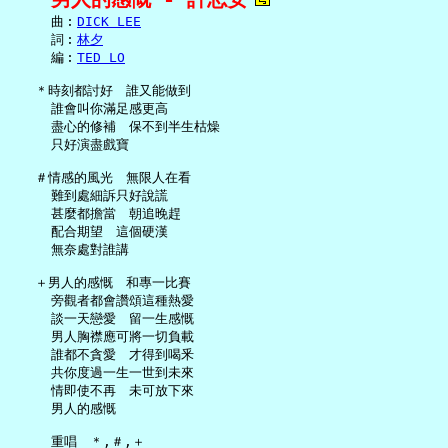
     曲︰
DICK LEE
     詞︰
林夕
     編︰
TED LO
   ＊時刻都討好　誰又能做到

     誰會叫你滿足感更高

     盡心的修補　保不到半生枯燥

     只好演盡戲寶

   ＃情感的風光　無限人在看

     難到處細訴只好說謊

     甚麼都擔當　朝追晚趕

     配合期望　這個硬漢

     無奈處對誰講

   ＋男人的感慨　和專一比賽

     旁觀者都會讚頌這種熱愛

     談一天戀愛　留一生感慨

     男人胸襟應可將一切負載

     誰都不貪愛　才得到喝釆

     共你度過一生一世到未來

     情即使不再　未可放下來

     男人的感慨

     重唱　＊,＃,＋
