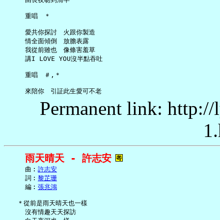
     重唱　＊

     愛共你探討　火跟你製造

     情全面傾倒　放膽表露

     我從前雖也　像條害羞草

     講I LOVE YOU沒半點吞吐

     重唱　＃,＊

Permanent link: http:/
1.
雨天晴天 - 許志安
     曲︰
許志安
     詞︰
黎芷珊
     編︰
張兆鴻
   ＊從前是雨天晴天也一樣

     沒有情趣天天探訪
