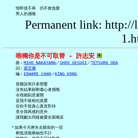
     情即使不再　仍不會負愛

Permanent link: http:/
1.h
唯獨你是不可取替 - 許志安
     曲︰
MIHO NAKAYAMA
／
SHOU UESUGI
／
TETSURO ODA
     詞︰
梁芷珊
     編︰
EDWARD CHAN
／
KING KONG
     曾聽說有許多戀愛

     沒有結果卻剩傷心者感慨

     令我都刻意避開

     是我不敢相信真愛

     但你不惜真心真意對待

     竟令我再感到意外

     讓我獻出同樣被愛全面喝采

   ＊如果今天將失去眼前的一切

     剩低清風兩袖也不計
