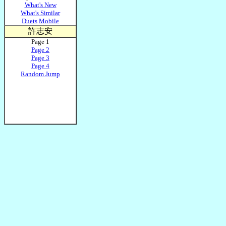
What's New
What's Similar
Duets
Mobile
許志安
Page 1
Page 2
Page 3
Page 4
Random Jump