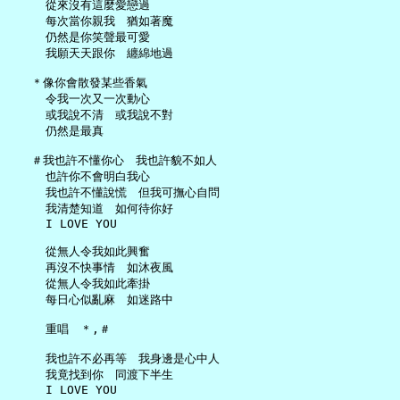
     從來沒有這麼愛戀過

     每次當你親我　猶如著魔

     仍然是你笑聲最可愛

     我願天天跟你　纏綿地過

   ＊像你會散發某些香氣

     令我一次又一次動心

     或我說不清　或我說不對

     仍然是最真

   ＃我也許不懂你心　我也許貌不如人

     也許你不會明白我心

     我也許不懂說慌　但我可撫心自問

     我清楚知道　如何待你好

     I LOVE YOU

     從無人令我如此興奮

     再沒不快事情　如沐夜風

     從無人令我如此牽掛

     每日心似亂麻　如迷路中

     重唱　＊,＃

     我也許不必再等　我身邊是心中人

     我竟找到你　同渡下半生
