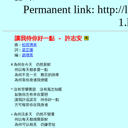
Permanent link: http:/
1.
讓我待你好一點 - 許志安
     曲︰
松田博幸
     詞︰
梁芷珊
     編︰
趙增熹
   ＃為何在今天　仍然新鮮

     何以每天都多愛一點

     為何不見一天　難言的掛牽

     為何靠你身邊我便暖

   ＊沒有苦哪覺甜　沒有風怎知暖

     如無你怎有幸在愛戀

     讓我許這諾言　待你好一點

     方可報答你在我身邊

   ＋為何活多天　仍然不變遷

     何以每天都感覺新鮮

     為何可以相見　仍嫌苦短
