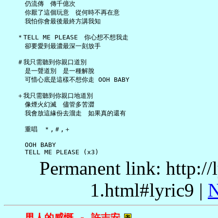
     仍流傳　傳千億次

     你厭了這個玩意　從何時不再在意

     我怕你會最後最終方講我知

   ＊TELL ME PLEASE　你心想不想我走

     卻要愛到最濃最深一刻放手

   ＃我只需聽到你親口道別

     是一聲道別　是一種解脫

     可惜心底是這樣不想你走 OOH BABY

   ＋我只需聽到你親口地道別

     像煙火幻滅　儘管多苦澀

     我會放這緣份去溜走　如果真的還有

     重唱　＊,＃,＋

     OOH BABY

Permanent link: http:/
1.html#lyric9 |
N
男人的感慨 - 許志安