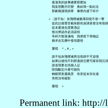
     最淒美的故事總要那麼短

     我妄想翻天巨變　會給我一點紀念

     那劇痛讓我掛牽　像懷內遺下碎片

   ＋〔誰不知〕灰飛煙滅脆薄回憶不堪一擊

     從此以後聲音氣味顏色崩潰蒸發沒有痕跡
     從未愛過也需要憑証

     無法辨認亦必須認領

     等碎片散落滿地　我便留下尋物証

     務求在瓦爍中發現愛情

     重唱　＊,＃,＋

     誰不知灰飛煙滅再沒痕跡不可追憶

     如果以後找不到那遺跡怎麼可蹤容我沉溺
     誰道我要去找個人証

     陪我斷定什麼可能性

     轉眼間美麗風景　有若從未存在過

     突然沒有縱影

Permanent link: http:/