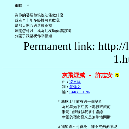
     重唱　＊

     為你的委屈怨恨沒法能做什麼

     或者再十年多終於可喜歡我

     是那天開心過還曾惹禍

     離開怎可以　成為朋友願你體諒我

Permanent link: http:/
1.h
灰飛煙滅 - 許志安
     曲︰
梁文福
     詞︰
黃偉文
     編︰
GARY TONG
   ＊地球上從前有過一個樂園

     為於星光下紅唇上泡影破滅前

     漸明白情緣似我掌中虛線

     幸福的宿命從來是無常地間斷

   ＃我知道不可倖免　卻不滿匆匆乍現
