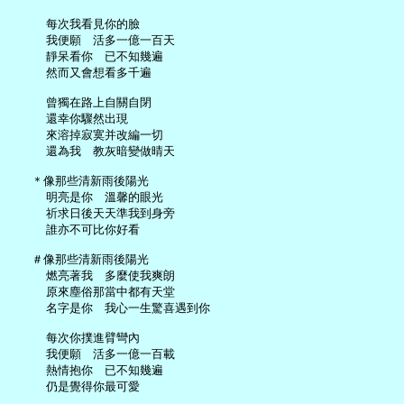
     每次我看見你的臉

     我便願　活多一億一百天

     靜呆看你　已不知幾遍

     然而又會想看多千遍

     曾獨在路上自關自閉

     還幸你驟然出現

     來溶掉寂寞并改編一切

     還為我　教灰暗變做晴天

   ＊像那些清新雨後陽光

     明亮是你　溫馨的眼光

     祈求日後天天準我到身旁

     誰亦不可比你好看

   ＃像那些清新雨後陽光

     燃亮著我　多麼使我爽朗

     原來塵俗那當中都有天堂

     名字是你　我心一生驚喜遇到你

     每次你撲進臂彎內

     我便願　活多一億一百載

     熱情抱你　已不知幾遍

     仍是覺得你最可愛
