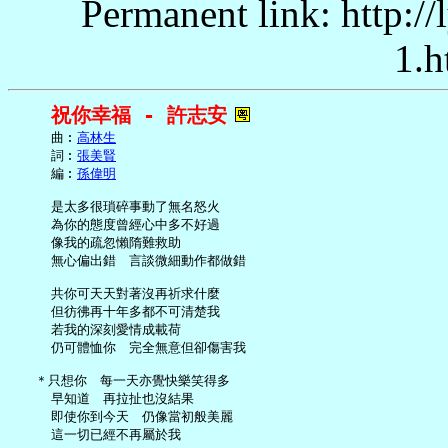
Permanent link: http:/
1.h
祝你幸福 - 許志安
     曲︰
高林生
     詞︰
張美賢
     編︰
孫偉明
     是太多很瑣碎事動了無名怒火

     為你的態度曾經心中多不好過

     像我的疏忽懶隋難救助

     無心偏出錯　言談微細動作都做錯

     共你可天天對著沒再祈求什麼

     但彷彿再十年多都不可清楚我

     若我的深刻愛情成載荷

     仍可體恤你　完全無意但卻傷害我

   ＊只想你　每一天亦覺快樂笑得多

     早知道　再拉扯也沒結果

     即使你到今天　仍像當初般美麗

     這一切已經不再屬於我
