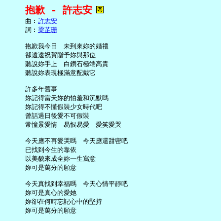
抱歉 - 許志安
     曲︰
許志安
     詞︰
梁芷珊
     抱歉我今日　未到來妳的婚禮

     卻遠遠祝賀贈予妳與那位

     聽說妳手上　白鑽石極端高貴

     聽說妳表現極滿意配戴它

     許多年舊事

     妳記得當天妳的怕羞和沉默嗎

     妳記得不懂假裝少女時代吧

     曾話過日後愛不可假裝

     常憧景愛情　易恨易愛　愛笑愛哭

     今天應不再愛哭嗎　今天應還甜密吧

     已找到今生的靠依

     以美貌來成全妳一生寫意

     妳可是萬分的願意

     今天真找到幸福嗎　今天心情平靜吧

     妳可是真心的愛她

     妳卻在何時忘記心中的堅持
