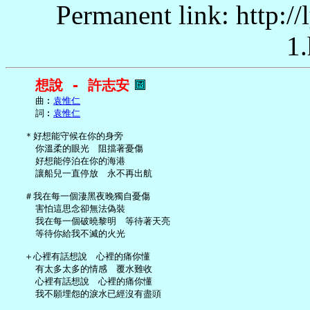
Permanent link: http:/
1.
想說 - 許志安
     曲︰
袁惟仁
     詞︰
袁惟仁
   ＊好想能守候在你的身旁

     你溫柔的眼光　阻擋著憂傷

     好想能停泊在你的海港

     讓船兒一直停放　永不再出航

   ＃我在每一個淒黑夜晚獨自憂傷

     害怕這思念卻無法偽裝

     我在每一個破曉黎明　等待著天亮

     等待你給我不滅的火光

   ＋心裡有話想說　心裡的痛你懂

     有太多太多的情感　覆水難收

     心裡有話想說　心裡的痛你懂

     我不願埋怨的淚水已經沒有盡頭
