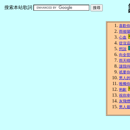
搜索本站歌詞
喜歡
雨後
心血
從沒
想說
向全
雨天
讓我
祇要
男人
唯獨
抱歉
祝你
灰飛
男人