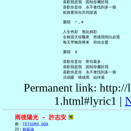
     喜歡我是我　因知你屬於我

     喜歡你是你　永不會找到多一個

     前路要與你共同踏過

     重唱　＊,＃

     人生色彩　無比精彩

     全賴當天你飄來　然後我明白必需

     每天早晚與將來　和你去愛

     重唱　＃

     喜歡你是你　疼你最多

     喜歡我是我　因知你屬於我

     喜歡你是你　永不會找到多一個

Permanent link: http:/
1.html#lyric1 |
N
雨後陽光 - 許志安
     曲︰
TETSURO ODA
     詞︰
林振強