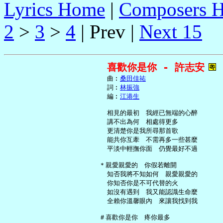
Lyrics Home
|
Composers 
2
>
3
>
4
| Prev |
Next 15
喜歡你是你 - 許志安
     曲︰
桑田佳祐
     詞︰
林振強
     編︰
江港生
     相見的最初　我經已無端的心醉

     講不出為何　相處得更多

     更清楚你是我所尋那首歌

     能共你互牽　不需再多一些甚麼

     平淡中輕撫你面　仍覺最好不過

   ＊親愛親愛的　你假若離開

     知否我將不知如何　親愛親愛的

     你知否你是不可代替的火

     如沒有遇到　我又能認識生命麼

     全賴你溫馨眼內　來讓我找到我

   ＃喜歡你是你　疼你最多
