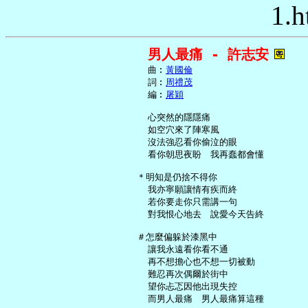
1.h
男人最痛 - 許志安
     曲︰
黃國倫
     詞︰
周禮茂
     編︰
屠穎
     心突然的隱隱痛

     如空穴來了陣寒風

     沒法強忍看你偷泣的眼

     看你朝思夜盼　我再蠢都會懂

   ＊明知是仍捨不得你

     我亦寧願讓情有疾而終

     若你要走你只需講一句

     對我恨心地去　說愛今天告終

   ＃怎麼偏躲於漆黑中

     讓我永遠看你看不通

     再不想擔心也不想一切被動

     難忍再次偶爾於街中

     望你忐忑因他出現失控

     而男人最痛　男人最痛算這種
