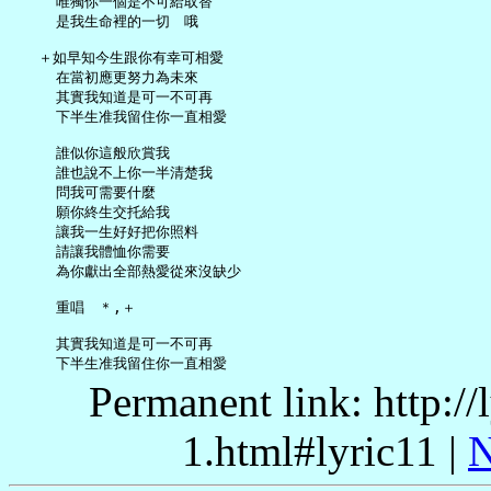
     唯獨你一個是不可給取替

     是我生命裡的一切　哦

   ＋如早知今生跟你有幸可相愛

     在當初應更努力為未來

     其實我知道是可一不可再

     下半生准我留住你一直相愛

     誰似你這般欣賞我

     誰也說不上你一半清楚我

     問我可需要什麼

     願你終生交托給我

     讓我一生好好把你照料

     請讓我體恤你需要

     為你獻出全部熱愛從來沒缺少

     重唱　＊,＋

     其實我知道是可一不可再

Permanent link: http:/
1.html#lyric11 |
N