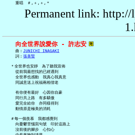
Permanent link: http:/
1.
向全世界說愛你 - 許志安
     曲︰
JUNICHI INAGAKI
     詞︰
張美賢
   ＊全世界也安靜　為了聽我宣佈

     從前我最想找的已經遇到

     全世界也感動　我真心我真意

     同誠意送上祝福兩相偕老

     有你便有最好　心因你自豪

     同行共上路　有多驕傲

     愛完全給你　亦同樣得到

     動情原是極美的消耗

   ＃每一個羨慕　我都感覺到

     向憂鬱苦惱寫句號　印於這路上

     沒前後的腳步　心扣心

     由長夜吻到清早
