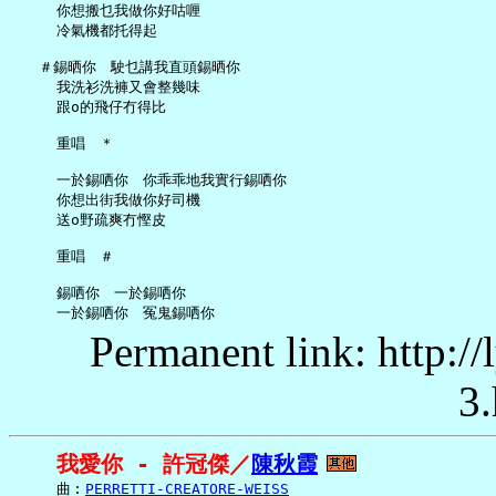
     你想搬乜我做你好咕喱

     冷氣機都托得起

   ＃錫晒你　駛乜講我直頭錫晒你

     我洗衫洗褲又會整幾味

     跟o的飛仔冇得比

     重唱　＊

     一於錫哂你　你乖乖地我實行錫哂你

     你想出街我做你好司機

     送o野疏爽冇慳皮

     重唱　＃

     錫哂你　一於錫哂你

Permanent link: http:/
3.
我愛你 - 許冠傑／
陳秋霞
     曲︰
PERRETTI-CREATORE-WEISS