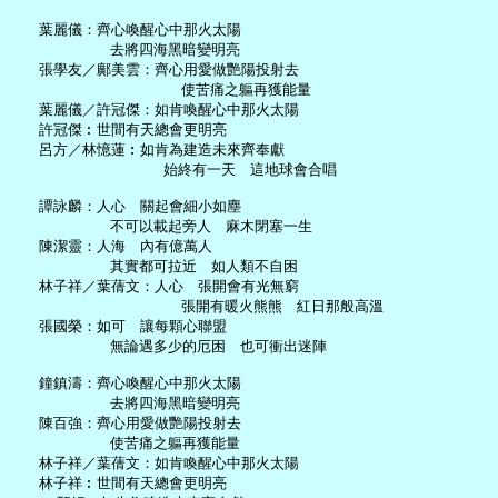
   葉麗儀：齊心喚醒心中那火太陽

           去將四海黑暗變明亮

   張學友／鄺美雲：齊心用愛做艷陽投射去

                   使苦痛之軀再獲能量

   葉麗儀／許冠傑：如肯喚醒心中那火太陽

   許冠傑︰世間有天總會更明亮

   呂方／林憶蓮︰如肯為建造未來齊奉獻

                 始終有一天　這地球會合唱

   譚詠麟：人心　關起會細小如塵

           不可以載起旁人　麻木閉塞一生

   陳潔靈：人海　內有億萬人

           其實都可拉近　如人類不自困

   林子祥／葉蒨文：人心　張開會有光無窮

                   張開有暖火熊熊　紅日那般高溫

   張國榮：如可　讓每顆心聯盟

           無論遇多少的厄困　也可衝出迷陣

   鐘鎮濤：齊心喚醒心中那火太陽

           去將四海黑暗變明亮

   陳百強：齊心用愛做艷陽投射去

           使苦痛之軀再獲能量

   林子祥／葉蒨文：如肯喚醒心中那火太陽

   林子祥︰世間有天總會更明亮
