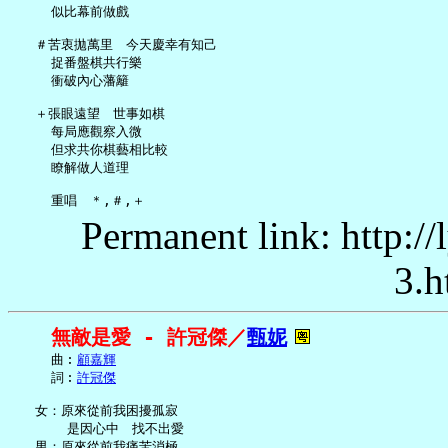
     似比幕前做戲

   ＃苦衷拋萬里　今天慶幸有知己

     捉番盤棋共行樂

     衝破內心藩籬

   ＋張眼遠望　世事如棋

     每局應觀察入微

     但求共你棋藝相比較

     瞭解做人道理

Permanent link: http:/
3.h
無敵是愛 - 許冠傑／
甄妮
     曲︰
顧嘉輝
     詞︰
許冠傑
   女：原來從前我困擾孤寂

       是因心中　找不出愛

   男：原來從前我痛苦消極
