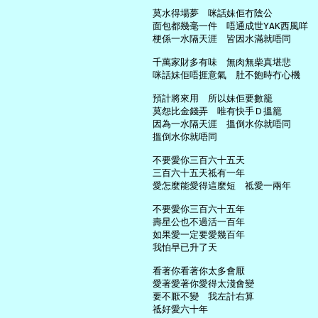
     莫水得場夢　咪話妹佢冇陰公

     面包都幾毫一件　唔通成世YAK西風咩

     梗係一水隔天涯　皆因水滿就唔同

     千萬家財多有味　無肉無柴真堪悲

     咪話妹佢唔捱意氣　肚不飽時冇心機

     預計將來用　所以妹佢要數籠

     莫怨比金錢弄　唯有快手Ｄ搵籠

     因為一水隔天涯　搵倒水你就唔同

     搵倒水你就唔同

     不要愛你三百六十五天

     三百六十五天祗有一年

     愛怎麼能愛得這麼短　祗愛一兩年

     不要愛你三百六十五年

     壽星公也不過活一百年

     如果愛一定要愛幾百年

     我怕早已升了天

     看著你看著你太多會厭

     愛著愛著你愛得太淺會變

     要不厭不變　我左計右算

     祗好愛六十年
