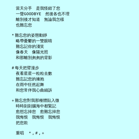
     當天分手　是我怪錯了您

     一聲GOODBYE　然後各也不理

     離別後才知道　無論我怎樣

     也難忘您

   ＊難忘您的姿態動靜

     略帶憂鬱的一雙眼睛

     難忘記你的淺笑

     像春天　像陽光照

     和那離別匆匆的背影

   ＃每天把臂漫步

     夜看星星一粒粒去數

     難忘記您的擁抱

     在雨中狂然起舞

     和您常伴我心曲細訴

   ＋難忘您對我那種體貼入微

     時時刻刻腦海中都緊記

     愈想忘掉您　愈難忘掉您

     我悔恨　我悔恨　我悔恨

     把您欺

     重唱　＊,＃,＋
