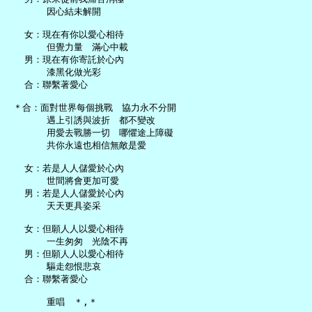
       因心結未解開

   女：現在有你以愛心相待

       但覺力量　滿心中載

   男：現在有你寄託於心內

       漆黑化做光彩

   合：聯繫著愛心

 ＊合：面對世界每個挑戰　協力永不分開

       遇上引誘與波折　都不變改

       用愛去戰勝一切　哪懼途上障礙

       共你永遠也相信無敵是愛

   女：若是人人儲愛於心內

       世間將會更加可愛

   男：若是人人儲愛於心內

       天天更具姿采

   女：但願人人以愛心相待

       一生匆匆　光陰不再

   男：但願人人以愛心相待

       驅走怨恨悲哀

   合：聯繫著愛心

       重唱　＊,＊
