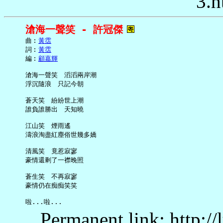
3.h
滄海一聲笑 - 許冠傑
     曲︰
黃霑
     詞︰
黃霑
     編︰
顧嘉輝
     滄海一聲笑　滔滔兩岸潮

     浮沉隨浪　只記今朝

     蒼天笑　紛紛世上潮

     誰負誰勝出　天知曉

     江山笑　煙雨遙

     濤浪淘盡紅塵俗世幾多嬌

     清風笑　竟惹寂寥

     豪情還剩了一襟晚照

     蒼生笑　不再寂寥

     豪情仍在痴痴笑笑

Permanent link: http:/