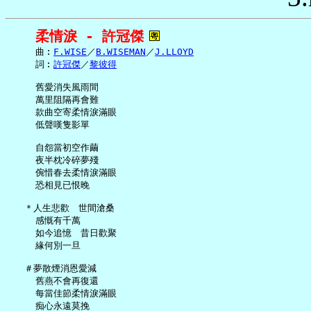
柔情淚 - 許冠傑
     曲︰
F.WISE
／
B.WISEMAN
／
J.LLOYD
     詞︰
許冠傑
／
黎彼得
     舊愛消失風雨間

     萬里阻隔再會難

     款曲空寄柔情淚滿眼

     低聲嘆隻影單

     自怨當初空作繭

     夜半枕冷碎夢殘

     倇惜春去柔情淚滿眼

     恐相見已恨晚

   ＊人生悲歡　世間滄桑

     感慨有千萬

     如今追憶　昔日歡聚

     緣何別一旦

   ＃夢散煙消恩愛減

     舊燕不會再復還

     每當佳節柔情淚滿眼

     痴心永遠莫挽
