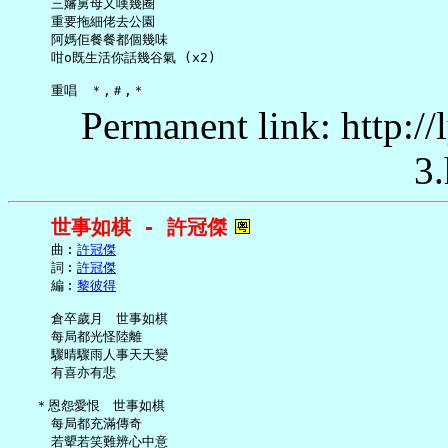
     三嬸舅母又嘆幾圈

     重要拖細佬去公園

     阿媽佢餐餐都個幾味

     咁o既生活你話幾谷氣 (x2)

Permanent link: http:/
3.
世事如棋 - 許冠傑
     曲︰
許冠傑
     詞︰
許冠傑
     編︰
黎彼得
     倉卒歲月　世事如棋

     每局都光怪陸離

     驟晴驟雨人事天天變

     有喜亦有悲

   ＊恩怨愛恨　世事如棋

     每局都充滿傳奇

     若顰若笑難辨心中意
