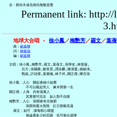
Permanent link: http:/
3.h
地球大合唱 - 
徐小鳳
／
梅艷芳
／
羅文
／
葉蒨
     曲︰
顧嘉輝
     詞︰
林振強
     編︰
顧嘉輝
   主唱︰徐小鳳,梅艷芳,羅文,葉蒨文,張學友,林憶蓮,

         呂方,張國榮,鄺美雲,譚詠麟,陳潔靈,鍾鎮濤,

         甄妮,許冠傑,葉麗儀,林子祥,關正傑,陳百強

   徐小鳳：人心　關起會細小如塵

           不可以載起旁人　麻木閉塞一生

   關正傑：人海　內有億萬人

           其實都可拉近　如人類不自困

   梅艷芳：人心　張開會有光無窮

           張開有暖火熊熊　紅日那般高溫

     羅文：如可　讓每顆心聯盟

           無論遇多少的厄困　也可衝出迷陣
