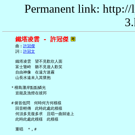
Permanent link: http:/
3.
鐵塔凌雲 - 許冠傑
     曲︰
許冠傑
     詞︰
許冠文
     鐵塔凌雲　望不見歡欣人面

     富士聳峙　聽不見遊人歡笑

     自由神像　在遠方迷霧

     山長水遠未入其懷抱

   ＊檀島灘岸點點鱗光

     豈能及漁燈在彼邦

   ＃俯首低問　何時何方何模樣

     回音輕傳　此時此處此模樣

     何須多見復多求　且唱一曲歸途上

     此時此處此模樣　此模樣
