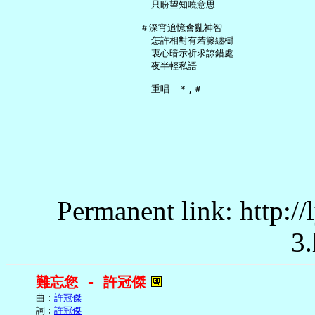
     只盼望知曉意思

   ＃深宵追憶會亂神智

     怎許相對有若籐纏樹

     衷心暗示祈求諒錯處

     夜半輕私語

Permanent link: http:/
3.
難忘您 - 許冠傑
     曲︰
許冠傑
     詞︰
許冠傑