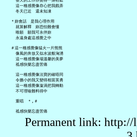
     整天的工作亦覺得一身輕鬆

     這一種感覺像存心把我戲弄

     冬天已近　還未知凍

   ＊妳會話　是我心理作用

     就算解釋　妳恐怕難會懂

     唯願　願我可永伴妳

     永遠身處這感覺之中

   ＃這一種感覺像猛火一片熊熊

     像風的奔放又似水波般洶湧

     這一種感覺像場溫馨的美夢

     祗感快樂忘盡苦痛

     這一種感覺像法寶的確唔同

     令膽小的我又變得相當英勇

     這一種感覺像漩渦把我轉動

     不可理喻難料得中

     重唱　＊,＃

Permanent link: http:/
3.