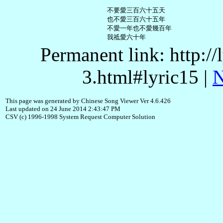
     不要愛三百六十五天

     也不愛三百六十五年

     不愛一年也不愛幾百年

Permanent link: http:/
3.html#lyric15 |
N
This page was generated by Chinese Song Viewer Ver 4.6.426
Last updated on 24 June 2014 2:43:47 PM
CSV (c) 1996-1998 System Request Computer Solution