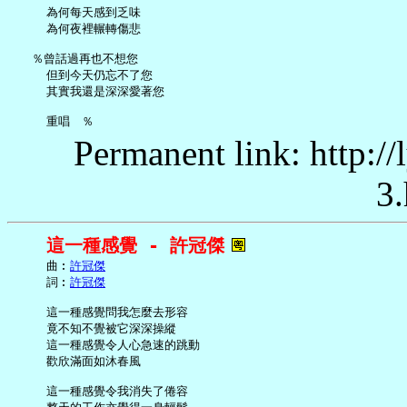
     為何每天感到乏味

     為何夜裡輾轉傷悲

   ％曾話過再也不想您

     但到今天仍忘不了您

     其實我還是深深愛著您

Permanent link: http:/
3.
這一種感覺 - 許冠傑
     曲︰
許冠傑
     詞︰
許冠傑
     這一種感覺問我怎麼去形容

     竟不知不覺被它深深操縱

     這一種感覺令人心急速的跳動

     歡欣滿面如沐春風

     這一種感覺令我消失了倦容
