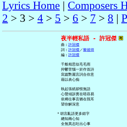
Lyrics Home
|
Composers 
2
> 3 >
4
>
5
>
6
>
7
>
8
|
P
夜半輕私語 - 許冠傑
     曲︰
許冠傑
     詞︰
許冠傑
／
黎彼得
     編︰
許冠傑
     千般相思似毛毛雨

     抑鬱苦惱一於作首詩

     寫篇艷麗言詞合你意

     藉以表心痴

     執起張紙卻恨無語

     心聲傾訴實在唔容易

     依稀往事言猶在我耳

     望你解深意

   ＊胡言亂語更多錯字

     總知兩心知

     全無異志吐出心事
