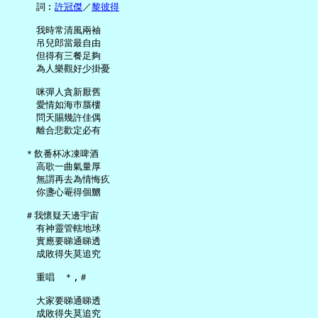
     詞︰
許冠傑
／
黎彼得
     我時常清風兩袖

     吊兒郎當最自由

     但得有三餐足夠

     為人樂觀好少掛憂

     咪彈人貪新厭舊

     愛情如海巿蜃樓

     問天賜幾許佳偶

     離合悲歡定必有

   ＊飲番杯冰凍啤酒

     高歌一曲氣量厚

     無謂再去為情悔疚

     你盞心罨得個嬲

   ＃我懷疑天邊宇宙

     有神靈管轄地球

     實應要睇通睇透

     成敗得失莫追究

     重唱　＊,＃

     大家要睇通睇透
