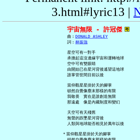
3.html#lyric13 |
N
宇宙無限 - 許冠傑
     曲︰
DONALD ASHLEY
     詞︰
林振強
     星空可有一對手

     承擔起這沒邊緣宇宙和運轉地球

     空中可有雙眼睛

     由開始已在星河背後遙望這地球

     誰掌管世間目前以後

     當仰觀星星掛於天的腳掌

     頓然自覺像塵末那樣的有限

     我敬畏　實在是誰創造無限

     那遠處　像是內藏制度和變幻

     天空可有天殘舊

     無聲的跌墜星河背後

     人類與地球能否相見於萬年以後

   ＊當仰觀星星掛於天的腳掌

     頓然自覺像塵末那樣的有限
