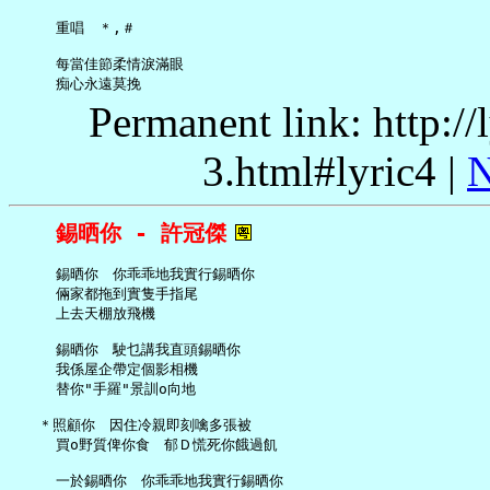
     重唱　＊,＃

     每當佳節柔情淚滿眼

Permanent link: http:/
3.html#lyric4 |
N
錫晒你 - 許冠傑
     錫晒你　你乖乖地我實行錫晒你

     倆家都拖到實隻手指尾

     上去天棚放飛機

     錫晒你　駛乜講我直頭錫晒你

     我係屋企帶定個影相機

     替你"手羅"景訓o向地

   ＊照顧你　因住冷親即刻噙多張被

     買o野質俾你食　郁Ｄ慌死你餓過飢

     一於錫晒你　你乖乖地我實行錫晒你
