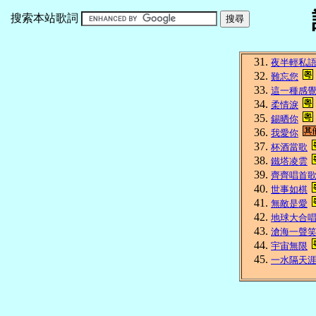
搜索本站歌詞
夜半輕私
難忘您
這一種感
柔情淚
錫晒你
我愛你
杯酒當歌
鐵塔凌雲
齊齊唱首
世事如棋
無敵是愛
地球大合
滄海一聲
宇宙無限
一水隔天涯