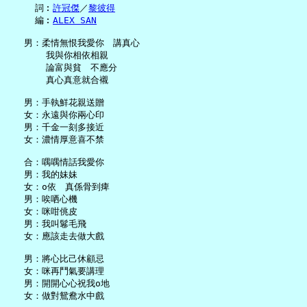
     詞︰
許冠傑
／
黎彼得
     編︰
ALEX SAN
   男：柔情無恨我愛你　講真心

       我與你相依相親

       論富與貧　不應分

       真心真意就合襯

   男：手執鮮花親送贈

   女：永遠與你兩心印

   男：千金一刻多接近

   女：濃情厚意喜不禁

   合：喁喁情話我愛你

   男：我的妹妹

   女：o依　真係骨到痺

   男：唉哂心機

   女：咪咁佻皮

   男：我叫鬈毛飛

   女：應該走去做大戲

   男：將心比己休顧忌

   女：咪再鬥氣要講理

   男：開開心心祝我o地

   女：做對鴛鴦水中戲
