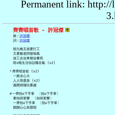
Permanent link: http:/
3.
齊齊唱首歌 - 許冠傑
     曲︰
許冠傑
     詞︰
許冠傑
     朝九晚五就要打工

     又要聽老闆發嗡風

     放工去迫車都迫餐死

     咁o既生活你話幾谷氣 (x2)

   ＊齊齊唱首歌 (x2)

     一曲去心火

     人人情盡放 (x2)

     拋開煩惱玩番趟

   ＃一齊拍o下手掌　〔拍o下手掌〕

     要拍得更響　〔拍得更響〕

     一齊拍o下手掌　〔拍o下手掌〕

     開開心心高聲唱
