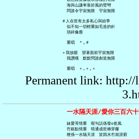
     海與山謙卑靠於風的臂彎

     問誰令宇宙無限　宇宙無限

   ＃人在世有太多私心與紛爭

     似不知一切輕重如毛造的針

     瑣碎像塵

     重唱　＊,＃

   ＋我放眼　望著面前宇宙無限

     我讚嘆　默默問誰創造無限

Permanent link: http:/
3.h
一水隔天涯/愛你三百六十
     妹愛哥情重　呢句話係發o瓮風

     冇銀點情重　唔通成世褲穿窿

     梗係一水隔天涯　皆因水冇就涯窮
