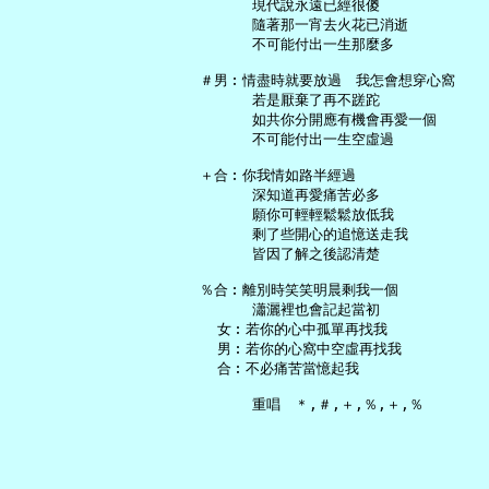
       現代說永遠已經很傻

       隨著那一宵去火花已消逝

       不可能付出一生那麼多

 ＃男︰情盡時就要放過　我怎會想穿心窩

       若是厭棄了再不蹉跎

       如共你分開應有機會再愛一個

       不可能付出一生空虛過

 ＋合︰你我情如路半經過

       深知道再愛痛苦必多

       願你可輕輕鬆鬆放低我

       剩了些開心的追憶送走我

       皆因了解之後認清楚

 ％合︰離別時笑笑明晨剩我一個

       瀟灑裡也會記起當初

   女︰若你的心中孤單再找我

   男︰若你的心窩中空虛再找我

   合︰不必痛苦當憶起我
