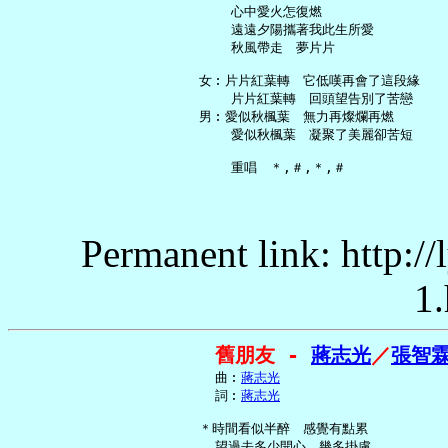
       心中愛火怎復燃

       遠遠夕陽攜著我此生所愛

       秋風帶走　夢片片

   女︰片片紅葉轉　它低嘆再會了這段緣

       片片紅葉轉　回頭望告別了苦戀

   男︰愛似秋楓葉　無力再燦爛再燃

       愛似秋楓葉　凝聚了美麗卻苦短

Permanent link: http:/
1.
舊朋友 - 
蔣志光
／
張智
     曲︰
蔣志光
     詞︰
蔣志光
   ＊時間看似半醉　感覺有點累

     望過去多少開心　幾多掛慮
