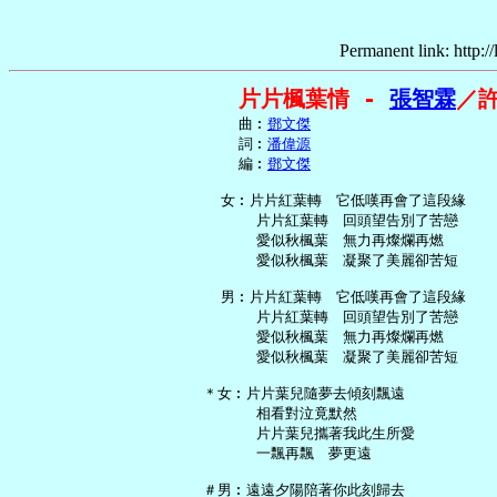
Permanent link: http:/
片片楓葉情 - 
張智霖
／
     曲︰
鄧文傑
     詞︰
潘偉源
     編︰
鄧文傑
   女︰片片紅葉轉　它低嘆再會了這段緣

       片片紅葉轉　回頭望告別了苦戀

       愛似秋楓葉　無力再燦爛再燃

       愛似秋楓葉　凝聚了美麗卻苦短

   男︰片片紅葉轉　它低嘆再會了這段緣

       片片紅葉轉　回頭望告別了苦戀

       愛似秋楓葉　無力再燦爛再燃

       愛似秋楓葉　凝聚了美麗卻苦短

 ＊女︰片片葉兒隨夢去傾刻飄遠

       相看對泣竟默然

       片片葉兒攜著我此生所愛

       一飄再飄　夢更遠

 ＃男︰遠遠夕陽陪著你此刻歸去
