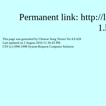
Permanent link: http:/
1.
This page was generated by Chinese Song Viewer Ver 4.6.428
Last updated on 2 August 2016 11:36:45 PM
CSV (c) 1996-1998 System Request Computer Solution