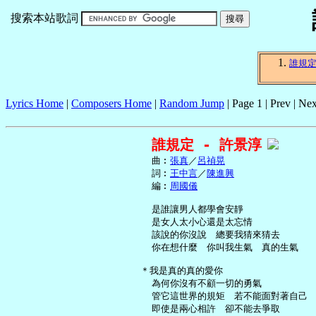
搜索本站歌詞
誰規
Lyrics Home
|
Composers Home
|
Random Jump
| Page 1 | Prev | Nex
誰規定 - 許景淳
     曲︰
張真
／
呂禎晃
     詞︰
王中言
／
陳進興
     編︰
周國儀
     是誰讓男人都學會安靜

     是女人太小心還是太忘情

     該說的你沒說　總要我猜來猜去

     你在想什麼　你叫我生氣　真的生氣

   ＊我是真的真的愛你

     為何你沒有不顧一切的勇氣

     管它這世界的規矩　若不能面對著自己

     即使是兩心相許　卻不能去爭取
