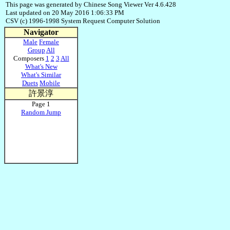
This page was generated by Chinese Song Viewer Ver 4.6.428
Last updated on 20 May 2016 1:06:33 PM
CSV (c) 1996-1998 System Request Computer Solution
Navigator
Male
Female
Group
All
Composers
1
2
3
All
What's New
What's Similar
Duets
Mobile
許景淳
Page 1
Random Jump