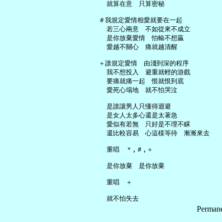
     就算在意　只算密秘

   ＃我規定愛情相愛就要在一起

     若三心兩意　不如從來不成立

     是你放棄愛情　怕輸不想贏

     愛越不關心　痛就越清醒

   ＋誰規定愛情　由淺到深的程序

     我不想投入　避重就輕的游戲

     要痛就痛一起　恨就恨到底

     愛死心塌地　就不怕哭泣

     是誰讓男人只懂得迴避

     是女人太多心還是太著急

     愛似有若無　只好是不理不睬

     還比較容易　心這樣等待　漸漸來去

     重唱　＊,＃,＋

     是你放棄　是你放棄

     重唱　＋

Permane