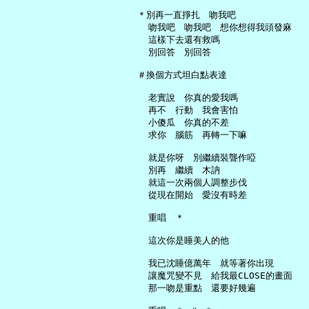
   ＊別再一直掙扎　吻我吧

     吻我吧　吻我吧　想你想得我頭發麻

     這樣下去還有救嗎

     別回答　別回答

   ＃換個方式坦白點表達

     老實說　你真的愛我嗎

     再不　行動　我會害怕

     小傻瓜　你真的不差

     求你　腦筋　再轉一下嘛

     就是你呀　別繼續裝聾作啞

     別再　繼續　木訥

     就這一次兩個人調整步伐

     從現在開始　愛沒有時差

     重唱　＊

     這次你是睡美人的他

     我已沈睡億萬年　就等著你出現

     讓魔咒變不見　給我最CLOSE的畫面

     那一吻是重點　還要好幾遍
