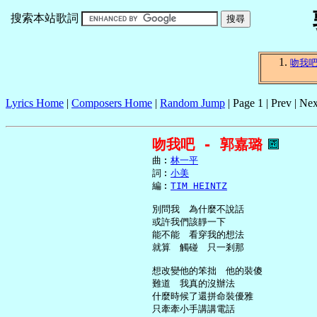
搜索本站歌詞
吻我
Lyrics Home
|
Composers Home
|
Random Jump
| Page 1 | Prev | Nex
吻我吧 - 郭嘉璐
     曲︰
林一平
     詞︰
小美
     編︰
TIM HEINTZ
     別問我　為什麼不說話

     或許我們該靜一下

     能不能　看穿我的想法

     就算　觸碰　只一剎那

     想改變他的笨拙　他的裝傻

     難道　我真的沒辦法

     什麼時候了還拼命裝優雅

     只牽牽小手講講電話
