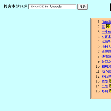
搜索本站歌詞
偏偏
等
一生
今宵
感情
地球
念親
煙雨
眼淚
相思
痴心
神仙
錯愛
至愛
冬戀