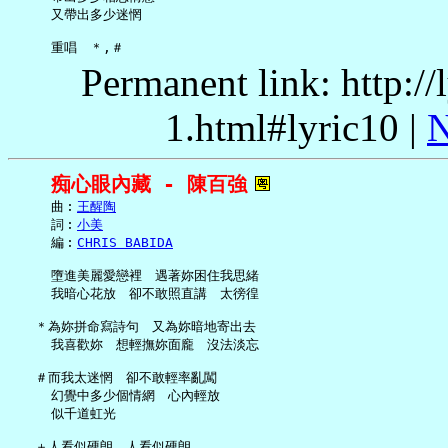
     又帶出多少迷惘

Permanent link: http:/
1.html#lyric10 |
N
痴心眼內藏 - 陳百強
     曲︰
王醒陶
     詞︰
小美
     編︰
CHRIS BABIDA
     墮進美麗愛戀裡　遇著妳困住我思緒

     我暗心花放　卻不敢照直講　太徬徨

   ＊為妳拼命寫詩句　又為妳暗地寄出去

     我喜歡妳　想輕撫妳面龐　沒法淡忘

   ＃而我太迷惘　卻不敢輕率亂闖

     幻覺中多少個情網　心內輕放

     似千道虹光

   ＋人看似硬朗　人看似硬朗
