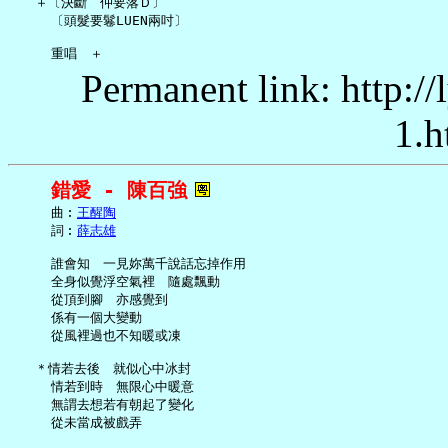
   ＋〔決斷　仲要落Ｄ〕

     〔頭髮要鬈LUEN兩吋〕

Permanent link: http:/
1.h
錯愛 - 陳百強
     曲︰
王醒陶
     詞︰
薛志雄
     誰會知　一見妳萬千說話忘掉作用

     全身似覺浮空氣裡　隨處飄動

     從頂到腳　亦感覺到

     係有一個大變動

     從風裡過也不知暖或凍

   ＊情若去後　就似心中冰封

     情若到時　無限心中暖意

     無謂去想若有朝起了變化

     從未當成被戲弄
