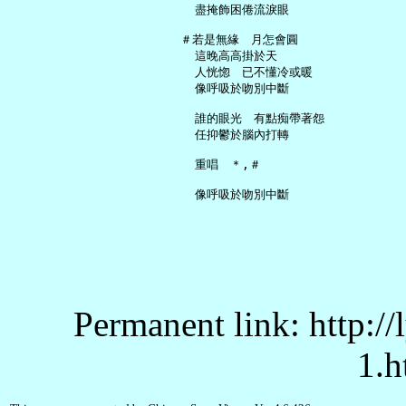
     盡掩飾困倦流淚眼

   ＃若是無緣　月怎會圓

     這晚高高掛於天

     人恍惚　已不懂冷或暖

     像呼吸於吻別中斷

     誰的眼光　有點痴帶著怨

     任抑鬱於腦內打轉

     重唱　＊,＃

Permanent link: http:/
1.h