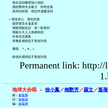
     我在這刻極需知心傾訴

     偶然覺得失去氣力　幹勁全無

     及時扶助我　情誼伴溫暖送到

   ＋朋友的心　朋友的真

     儘管聲音永遠是老

     我願我願友誼　老一點更好

     環顧今天人人換新鮮的

     外表也百萬套

     有幾多感情從不更改到老

     重唱　＊,＃,＋

Permanent link: http:/
1.
地球大合唱 - 
徐小鳳
／
梅艷芳
／
羅文
／
葉蒨
     曲︰
顧嘉輝
     詞︰
林振強
     編︰
顧嘉輝