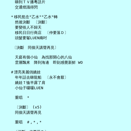
     睇到ＴＶ播粵語片

     交通燈識得閃

   ＊移民慾念"乙水""乙水"轉

     然後決斷　〔決斷〕

     要變俗人不歸天

     移民日日行商店　〔仲要落Ｄ〕

     頭髮要鬈LUEN兩吋

    〔決斷　同個天講聲再見〕

     天庭有個小仙　為找那開心的八仙

     雲層飄來　降到海邊　即刻感覺新鮮 WO

   ＃漂亮美麗俏嬌娃

     年年話去睇龍船　〔永不會厭〕

     嬌娃Ｔ恤半露了肩

     小仙子囉囉LUEN

     重唱　＊

     〔決斷〕 (x5)

     同個天講聲再見

     重唱　＃,＊,＊
