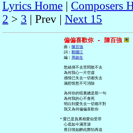
Lyrics Home
|
Composers 
2
>
3
| Prev |
Next 15
偏偏喜歡你 - 陳百強
     曲︰
陳百強
     詞︰
鄭國江
     編︰
周啟生
     愁緒揮不去苦悶散不去

     為何我心一片空虛

     感情已失去一切都失去

     滿腔恨愁不可消除

     為何你的咀裏總是那一句

     為何我的心不會死

     明白到愛失去一切都不對

     我又為何偏偏喜歡你

   ＊愛已是負累相愛似受罪

     心底如今滿苦淚

     舊日情如醉此際怕再追
