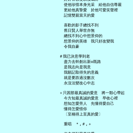
     使他珍惜本身光采　給他自信尊嚴

     更給他真摯愛　於他可愛笑聲裡

     記憶雙親當天的愛

     喜歡的影子總找不到

     舊日賢人舉世亦無

     總找不到心中想景仰的

     想景仰的英雄　我只好改變我

     令我自豪

   ＃我已決意學到老

     盡力去幹創出新o既路

     是我志向是我意

     我願記取得失的意義

     就是要跌過沒數次

     永沒法變改心中志

   ＋只因那最真誠的愛意　將一顆心帶起

     今方知最真誠的愛意　早收心裡

     想知怎愛旁人　先懂得愛自己

     懂得怎愛惜你

     〔至稱得上至真的愛〕

     重唱　＊,＃,＋
