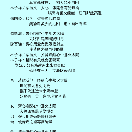
           其實都可拉近　如人類不自困

   林子祥／葉蒨文：人心　張開會有光無窮

                   張開有暖火熊熊　紅日那般高溫

   張國榮：如可　讓每顆心聯盟

           無論遇多少的厄困　也可衝出迷陣

   鐘鎮濤：齊心喚醒心中那火太陽

           去將四海黑暗變明亮

   陳百強：齊心用愛做艷陽投射去

           使苦痛之軀再獲能量

   林子祥／葉蒨文：如肯喚醒心中那火太陽

   林子祥︰世間有天總會更明亮

     甄妮：如肯為建造未來齊奉獻

           始終有一天　這地球會合唱

   合：若你我他　喚醒心中那火太陽

       世間有天會更明亮

       攜手為建造未來齊奉獻

       始終有一天　這地球會合唱

   女：齊心喚醒心中那火太陽

       去將四海黑暗變明亮

   男：齊心用愛做艷陽投射去

   合︰使苦痛之軀再獲能量

   合：攜手喚醒心中那火太陽
