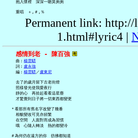
     抱入懷裡　深深一吻莫匆匆

Permanent link: http:/
1.html#lyric4 |
N
感情到老 - 陳百強
     曲︰
楊雲驃
     詞︰
盧永強
     編︰
楊雲驃
／
盧東尼
     去了的歲月留下古老街燈

     照樣發光使我愛夜行

     靜的心　再拾起看看這星塵

     才驚覺到日子將一切東西都變更

   ＊看那所有舊名字改變了幾番

     相貌變改可見亦頻繁

     在空間　人面對而成為習慣

     哦　心隨人轉淡　熱的都變冷

   ＃為何仍在遠方的你　彷彿都知道
