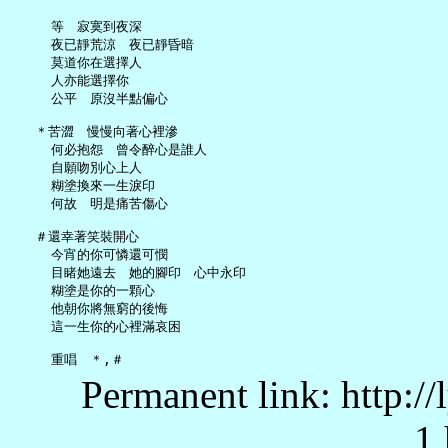
     等　寂寞到夜深

     夜已靜荒涼　夜已靜昏暗

     莫道你在選擇人

     人亦能選擇你

     公平　原沒半點偏心

   ＊苦澀　慢慢向著心裡滲

     何必抱怨　曾令醉心是誰人

     自願吻別心上人

     糊塗換來一生淚印

     何故　明是痛苦傷心

   ＃還幸著笑裝開心

     今宵的你可憐還可憫

     目睹她遠去　她的腳印　心中永印

     糊塗是你的一顆心

     他朝你將無窮的後悔

     這一生你的心裡滿哀困

Permanent link: http:/
1.