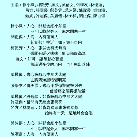
   主唱︰徐小鳳,梅艷芳,羅文,葉蒨文,張學友,林憶蓮,

         呂方,張國榮,鄺美雲,譚詠麟,陳潔靈,鍾鎮濤,

         甄妮,許冠傑,葉麗儀,林子祥,關正傑,陳百強

   徐小鳳：人心　關起會細小如塵

           不可以載起旁人　麻木閉塞一生

   關正傑：人海　內有億萬人

           其實都可拉近　如人類不自困

   梅艷芳：人心　張開會有光無窮

           張開有暖火熊熊　紅日那般高溫

     羅文：如可　讓每顆心聯盟

           無論遇多少的厄困　也可衝出迷陣

   葉麗儀：齊心喚醒心中那火太陽

           去將四海黑暗變明亮

   張學友／鄺美雲：齊心用愛做艷陽投射去

                   使苦痛之軀再獲能量

   葉麗儀／許冠傑：如肯喚醒心中那火太陽

   許冠傑︰世間有天總會更明亮

   呂方／林憶蓮︰如肯為建造未來齊奉獻

                 始終有一天　這地球會合唱

   譚詠麟：人心　關起會細小如塵

           不可以載起旁人　麻木閉塞一生

   陳潔靈：人海　內有億萬人
