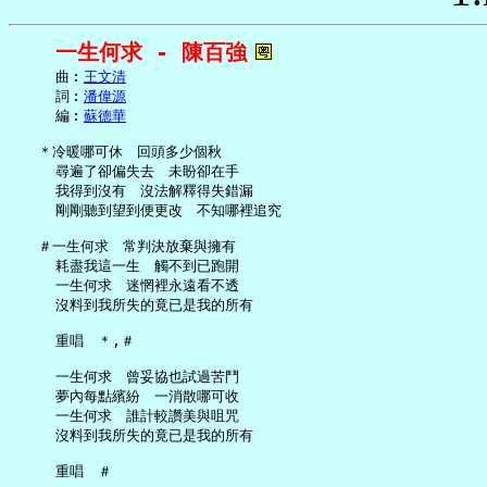
一生何求 - 陳百強
     曲︰
王文清
     詞︰
潘偉源
     編︰
蘇德華
   ＊冷暖哪可休　回頭多少個秋

     尋遍了卻偏失去　未盼卻在手

     我得到沒有　沒法解釋得失錯漏

     剛剛聽到望到便更改　不知哪裡追究

   ＃一生何求　常判決放棄與擁有

     耗盡我這一生　觸不到已跑開

     一生何求　迷惘裡永遠看不透

     沒料到我所失的竟已是我的所有

     重唱　＊,＃

     一生何求　曾妥協也試過苦鬥

     夢內每點繽紛　一消散哪可收

     一生何求　誰計較讚美與咀咒

     沒料到我所失的竟已是我的所有
