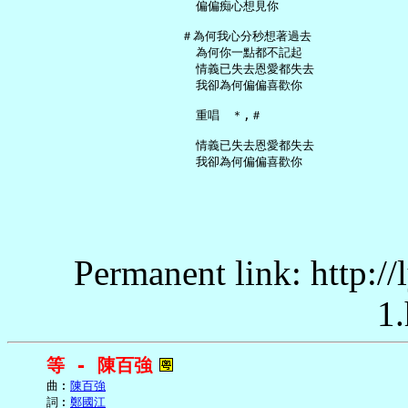
     偏偏痴心想見你

   ＃為何我心分秒想著過去

     為何你一點都不記起

     情義已失去恩愛都失去

     我卻為何偏偏喜歡你

     重唱　＊,＃

     情義已失去恩愛都失去

Permanent link: http:/
1.
等 - 陳百強
     曲︰
陳百強
     詞︰
鄭國江