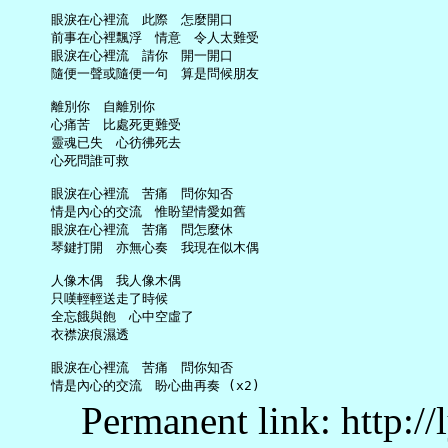
     眼淚在心裡流　此際　怎麼開口

     前事在心裡飄浮　情意　令人太難受

     眼淚在心裡流　請你　開一開口

     隨便一聲或隨便一句　算是問候朋友

     離別你　自離別你

     心痛苦　比處死更難受

     靈魂已失　心彷彿死去

     心死問誰可救

     眼淚在心裡流　苦痛　問你知否

     情是內心的交流　惟盼望情愛如舊

     眼淚在心裡流　苦痛　問怎麼休

     琴鍵打開　亦無心奏　我現在似木偶

     人像木偶　我人像木偶

     只嘆輕輕送走了時候

     全忘餓與飽　心中空虛了

     衣襟淚痕濕透

     眼淚在心裡流　苦痛　問你知否

Permanent link: http:/