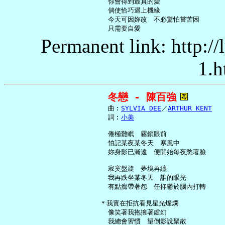
     你會得到最真的愛

     倘使恰巧遇上機緣

     今天可因妳改　不必驚怕嘗苦困

Permanent link: http:/
1.h
冬戀 - 陳百強
     曲︰
SYLVIA DEE
／
ARTHUR KENT
     詞︰
小美
     倦極難眠　霧鎖眼前

     怕記某夜某冬天　寒風中

     妳身影已漸遠　便開始每夜愁著臉

     寂寞盤旋　夢境再纏

     我再跌坐某冬天　誰的眼光

     有點痴帶著怨　任抑鬱於腦內打轉

   ＊我實在拒抗看見星光燦爛

     像笑著我抱擁著虛幻

     我總會習慣　望倒影說聚散
