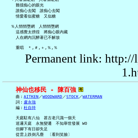
     難擋痴心的眼光

     誰痴心去闖　誰痴心去闖

     情愛看似蜜糖　又似糖

   ％人悄悄墮網　人悄悄墮網

     這感覺太徬徨　將痴心眼內藏

     人在網內沉醉著已不解放

Permanent link: http:/
1.h
神仙也移民 - 陳百強
     曲︰
AITKEN
／
WOODWARD
／
STOCK
／
WATERMAN
     詞︰
盧永強
     編︰
杜自持
     天庭駐有八仙　甚古老只識一個天

     巡邏天庭　永無變遷　不知舉世發展 WO

     但腳下有日卻失足

     從雲上跌倒凡塵　〔看到笑臉〕
