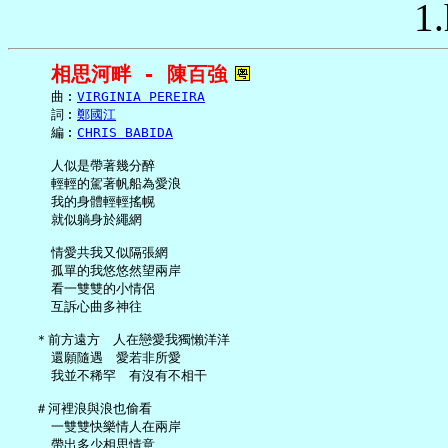
1.
相思河畔 - 陳百強
     曲︰
VIRGINIA PEREIRA
     詞︰
鄭國江
     編︰
CHRIS BABIDA
     人似是帶著幾分醉

     輕輕的駕著帆船為愛浪

     我的身體輕輕搖幌

     就似躺身於繩網

     情愛共我又似隔張網

     孤單的我悠悠然望兩岸

     看一雙雙的小情侶

     互訴心曲多神往

   ＊前方遠方　人在戀愛我獨懶洋洋

     還願隨遇　愛若非所愛

     我並不稀罕　有沒有不相干

   ＃河裡浪與浪也偷看

     一雙雙快樂情人在兩岸

     帶出多少相思情意
