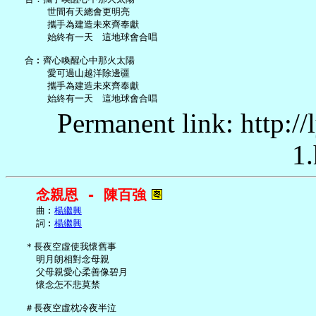
       世間有天總會更明亮

       攜手為建造未來齊奉獻

       始終有一天　這地球會合唱

   合︰齊心喚醒心中那火太陽

       愛可過山越洋除邊疆

       攜手為建造未來齊奉獻

Permanent link: http:/
1.
念親恩 - 陳百強
     曲︰
楊繼興
     詞︰
楊繼興
   ＊長夜空虛使我懷舊事

     明月朗相對念母親

     父母親愛心柔善像碧月

     懷念怎不悲莫禁

   ＃長夜空虛枕冷夜半泣
