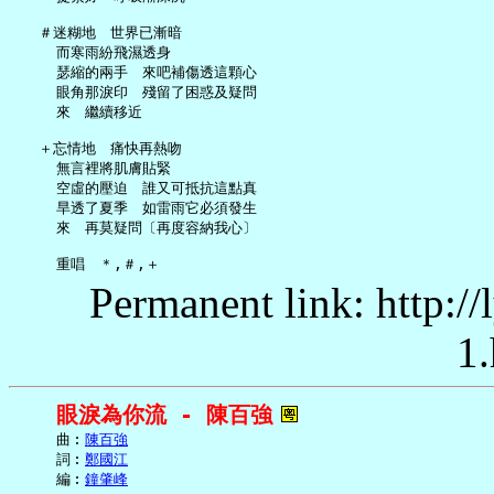
   ＃迷糊地　世界已漸暗

     而寒雨紛飛濕透身

     瑟縮的兩手　來吧補傷透這顆心

     眼角那淚印　殘留了困惑及疑問

     來　繼續移近

   ＋忘情地　痛快再熱吻

     無言裡將肌膚貼緊

     空虛的壓迫　誰又可抵抗這點真

     旱透了夏季　如雷雨它必須發生

     來　再莫疑問〔再度容納我心〕

Permanent link: http:/
1.
眼淚為你流 - 陳百強
     曲︰
陳百強
     詞︰
鄭國江
     編︰
鐘肇峰