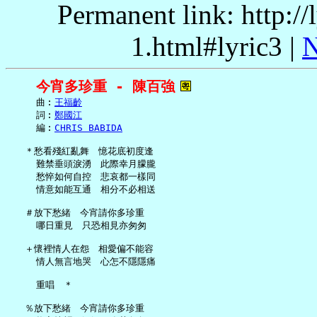
Permanent link: http:/
1.html#lyric3 |
N
今宵多珍重 - 陳百強
     曲︰
王福齡
     詞︰
鄭國江
     編︰
CHRIS BABIDA
   ＊愁看殘紅亂舞　憶花底初度逢

     難禁垂頭淚湧　此際幸月朦朧

     愁悴如何自控　悲哀都一樣同

     情意如能互通　相分不必相送

   ＃放下愁緒　今宵請你多珍重

     哪日重見　只恐相見亦匆匆

   ＋懷裡情人在怨　相愛偏不能容

     情人無言地哭　心怎不隱隱痛

     重唱　＊

   ％放下愁緒　今宵請你多珍重
