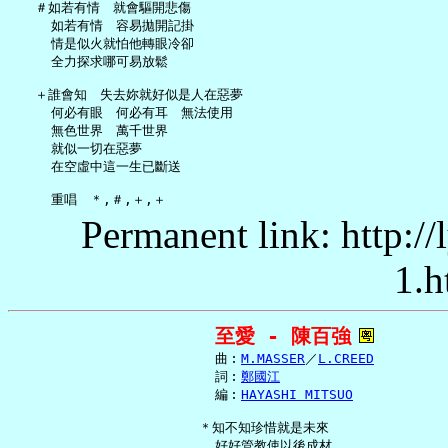
   ＃如若有情　就會驅開悲傷

     如若有情　容易拋開記掛

     情是似火就怕他轉眼冷卻

     全力探求哪可易放鬆

   ＋誰會知　失去妳就好似是人在惡夢

     何必有眼　何必有耳　無法使用

     無色世界　萬千世界

     就似一切在惡夢

     在空虛中這一生已斷送

Permanent link: http:/
1.h
至愛 - 陳百強
     曲︰
M.MASSER
／
L.CREED
     詞︰
鄭國江
     編︰
HAYASHI MITSUO
   ＊知不知珍惜就是未來

     好好管教使以後成材
