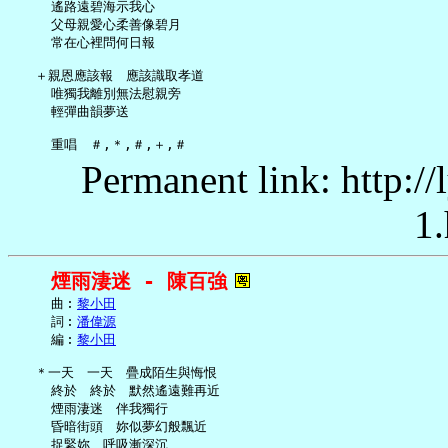
     遙路遠碧海示我心

     父母親愛心柔善像碧月

     常在心裡問何日報

   ＋親恩應該報　應該識取孝道

     唯獨我離別無法慰親旁

     輕彈曲韻夢送

Permanent link: http:/
1.
煙雨淒迷 - 陳百強
     曲︰
黎小田
     詞︰
潘偉源
     編︰
黎小田
   ＊一天　一天　疊成陌生與悔恨

     終於　終於　默然遙遠難再近

     煙雨淒迷　伴我獨行

     昏暗街頭　妳似夢幻般飄近

     捉緊妳　呼吸漸深沉
