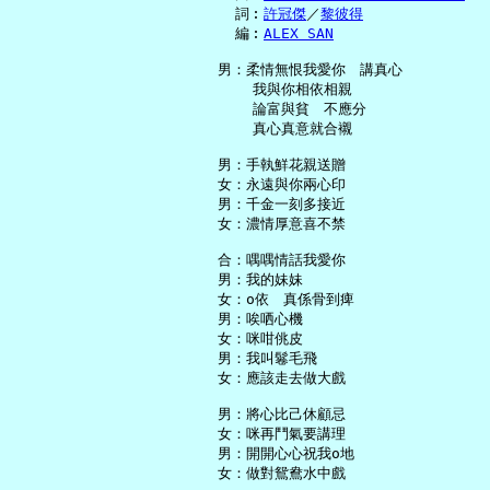
     詞︰
許冠傑
／
黎彼得
     編︰
ALEX SAN
   男：柔情無恨我愛你　講真心

       我與你相依相親

       論富與貧　不應分

       真心真意就合襯

   男：手執鮮花親送贈

   女：永遠與你兩心印

   男：千金一刻多接近

   女：濃情厚意喜不禁

   合：喁喁情話我愛你

   男：我的妹妹

   女：o依　真係骨到痺

   男：唉哂心機

   女：咪咁佻皮

   男：我叫鬈毛飛

   女：應該走去做大戲

   男：將心比己休顧忌

   女：咪再鬥氣要講理

   男：開開心心祝我o地

   女：做對鴛鴦水中戲
