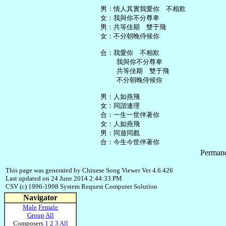
   男：情人其實我愛你　不相欺

   女：我與你不分尊卑

   男：共等佳期　雙于飛

   女：不分朝晚侍候你

   合：我愛你　不相欺

       我與你不分尊卑

       共等佳期　雙于飛

       不分朝晚侍候你

   男：人如燕飛

   女：同諧連理

   合：一生一世伴著你

   女：人如燕飛

   男：同遊同戲

Permane
This page was generated by Chinese Song Viewer Ver 4.6.426
Last updated on 24 June 2014 2:44:33 PM
CSV (c) 1996-1998 System Request Computer Solution
Navigator
Male
Female
Group
All
Composers
1
2
3
All