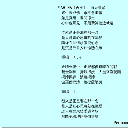
   ＃AH HA〔再次〕　向天發願

     眾生未成佛　永不會退轉

     如是真經　世間凈土

     心中也可見　不須費神捨近就遠

     從來是正是邪在那一念

     是人是妖心思每刻在流變

     隨緣在世但求護庇心念

     是沉是升旦夕如命懸在線

     重唱　＊,＃

     金睛火眼中　正跟邪像時時在開戰

     翻金剛棒　掃妖掃妖　人從來沒驚顫

     揭諦揭諦　波羅揭諦

     波羅僧揭諦　菩提薩婆訶

     重唱　＃

     從來是正是邪在那一念

     是人是妖心思每刻在流變

     誰人在世未曾受過考驗

Permane