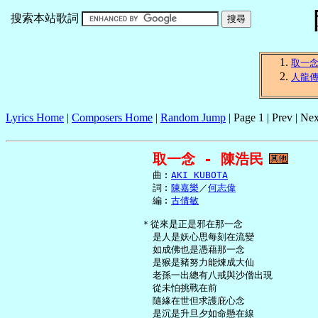
搜索本站歌詞
取一
人龍
Lyrics Home
|
Composers Home
|
Random Jump
| Page 1 | Prev | Nex
取一念 - 陳浩民
     曲︰
AKI KUBOTA
     詞︰
陳嘉樂
／
何志偉
     編︰
古倩敏
   ＊從來是正是邪在那一念

     是人是妖心思每刻在流變

     如成佛也是憑藉那一念

     是猴是豬努力能煉成大仙

     老孫一出總有八戒與沙僧出現

     從未怕挑戰在前

     隨緣在世但求護庇心念

     是沉是升旦夕如命懸在線
