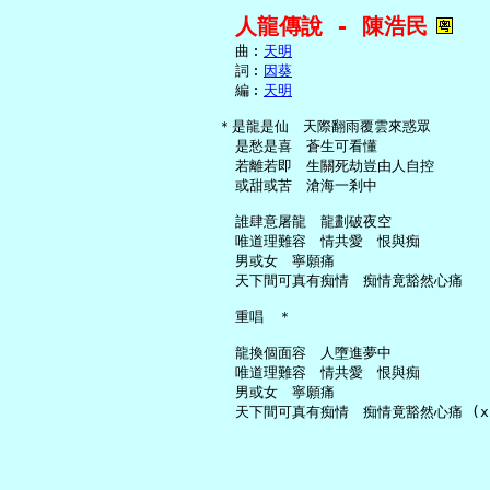
人龍傳說 - 陳浩民
     曲︰
天明
     詞︰
因葵
     編︰
天明
   ＊是龍是仙　天際翻雨覆雲來惑眾

     是愁是喜　蒼生可看懂

     若離若即　生關死劫豈由人自控

     或甜或苦　滄海一剎中

     誰肆意屠龍　龍劃破夜空

     唯道理難容　情共愛　恨與痴

     男或女　寧願痛

     天下間可真有痴情　痴情竟豁然心痛

     重唱　＊

     龍換個面容　人墮進夢中

     唯道理難容　情共愛　恨與痴

     男或女　寧願痛
