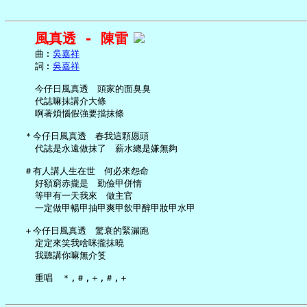
風真透 - 陳雷
     曲︰
吳嘉祥
     詞︰
吳嘉祥
     今仔日風真透　頭家的面臭臭

     代誌嘛抹講介大條

     啊著煩惱假強要擋抹條

   ＊今仔日風真透　春我這顆愿頭

     代誌是永遠做抹了　薪水總是嫌無夠

   ＃有人講人生在世　何必來怨命

     好額窮赤攏是　勤儉甲併惰

     等甲有一天我來　做主官

     一定做甲暢甲抽甲爽甲飲甲醉甲妝甲水甲

   ＋今仔日風真透　驚衰的緊漏跑

     定定來笑我啥咪攏抹曉

     我聽講你嘛無介笅
