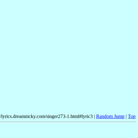
//lyrics.dreamnicky.com/singer273-1.html#lyric3 |
Random Jump
|
Top