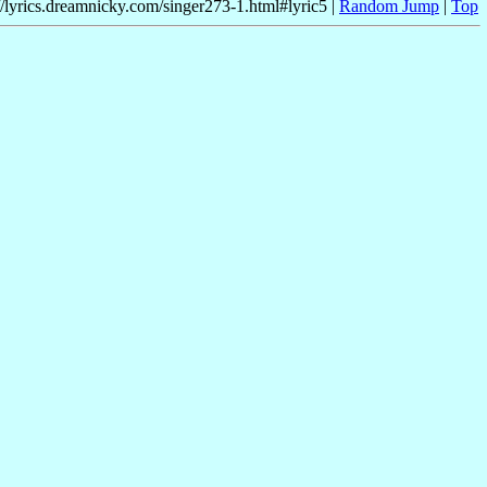
//lyrics.dreamnicky.com/singer273-1.html#lyric5 |
Random Jump
|
Top