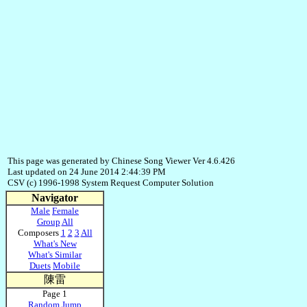
This page was generated by Chinese Song Viewer Ver 4.6.426
Last updated on 24 June 2014 2:44:39 PM
CSV (c) 1996-1998 System Request Computer Solution
Navigator
Male
Female
Group
All
Composers
1
2
3
All
What's New
What's Similar
Duets
Mobile
陳雷
Page 1
Random Jump