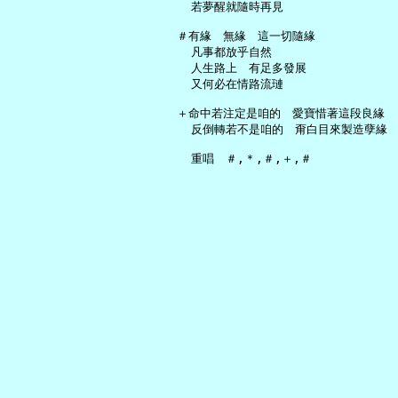
     若夢醒就隨時再見

   ＃有緣　無緣　這一切隨緣

     凡事都放乎自然

     人生路上　有足多發展

     又何必在情路流璉

   ＋命中若注定是咱的　愛寶惜著這段良緣

     反倒轉若不是咱的　甭白目來製造孽緣
