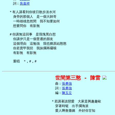
     詞︰
吳嘉祥
   ＊有人講看到你彼日散步淡水河

     身旁的那個人　是一個大帥哥

     一時雄雄忽然間　我不知要如何

     想要問你　有影無

   ＃你講無這回事　是我塊黑白想

     你講伊只是一個普通的朋友

     這個理由　這勉強　我也猶原結憨憨

     你若賣甲我切　我抹擱再囉嗦

     有影無　有影無

世間第三憨 - 陳雷
     曲︰
張勇強
     詞︰
張勇強
     編︰
陳玉立
   ＊若講著談戀愛　大家是興趣趣歐

     穿著時髦　出手擱海派

     愛人啊會撒嬌　外好你甘知
