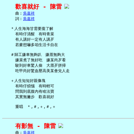
歡喜就好 - 陳雷
     曲︰
吳嘉祥
     詞︰
吳嘉祥
   ＊人生海海甘需要攏了解

     有時仔清醒　有時青菜

     有人講好一定有人講歹

     若麥想嚇多咱生活卡自在

   ＃歸工嫌車無夠叭　嫌厝無夠大

     嫌菜煮了無好吃　嫌某尚歹看

     駛到好車驚人偷　大厝歹拼掃

     吃甲尚好驚血壓高美某會兌人走

   ＋人生短短好親像塊

     有時仔煩惱　有時輕可

     問我到底腹內有啥法寶

     其實無撇步　歡喜就好

有影無 - 陳雷
     曲︰
吳嘉祥