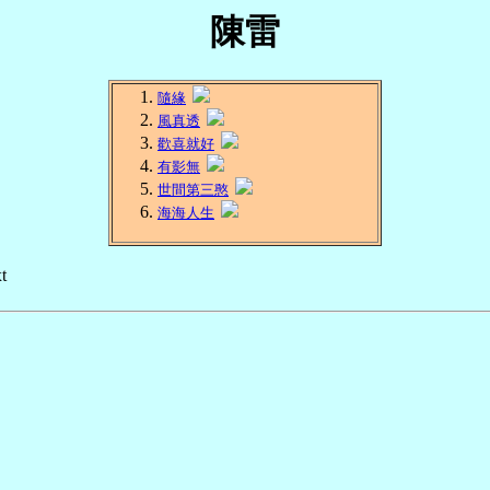
陳雷
隨緣
風真透
歡喜就好
有影無
世間第三憨
海海人生
t