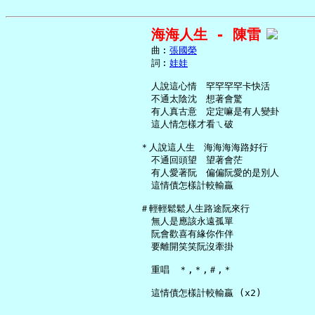
海海人生 - 陳雷
     曲︰
張國榮
     詞︰
娃娃
     人說這心情　罕罕罕罕卡快活

     不通太陰沈　想著會驚

     有人真古意　定定嘛是有人變卦

     這人情怎樣才看ㄟ破

   ＊人說這人生　海海海海路好行

     不通回頭望　望著會茫

     有人愛著阮　偏偏阮愛的是別人

     這情債怎樣計較輸贏

   ＃輕輕鬆鬆人生路途阮來行

     無人是應該永遠孤單

     阮會歡喜有緣你作伴

     要離開笑笑阮沒牽掛

     重唱　＊,＊,＃,＊
