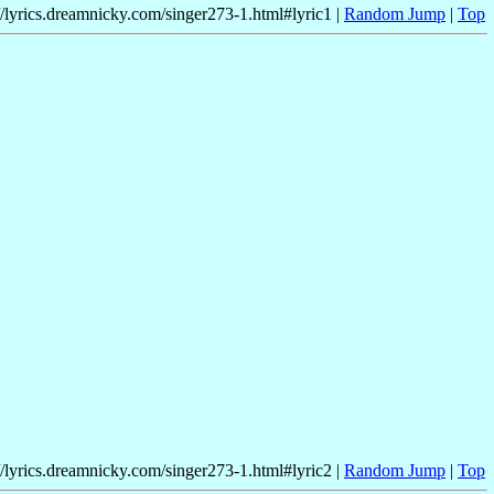
//lyrics.dreamnicky.com/singer273-1.html#lyric1 |
Random Jump
|
Top
//lyrics.dreamnicky.com/singer273-1.html#lyric2 |
Random Jump
|
Top