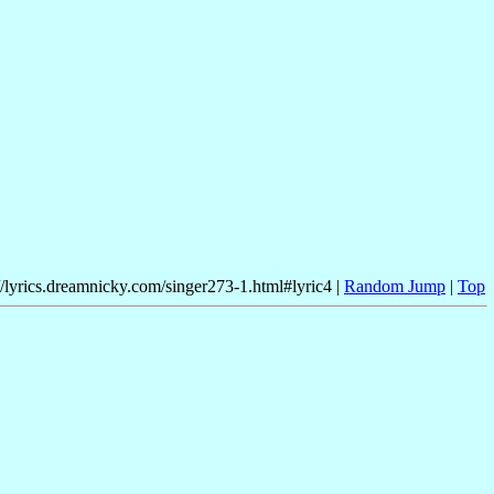
//lyrics.dreamnicky.com/singer273-1.html#lyric4 |
Random Jump
|
Top