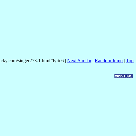
nicky.com/singer273-1.html#lyric6 |
Next Similar
|
Random Jump
|
Top