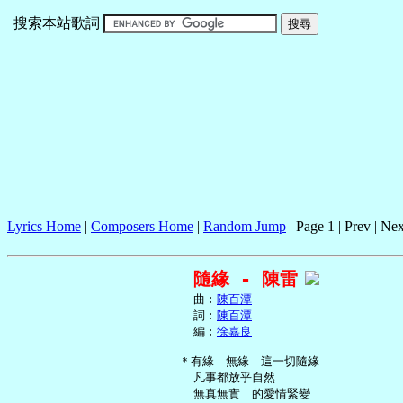
搜索本站歌詞
Lyrics Home
|
Composers Home
|
Random Jump
| Page 1 | Prev | Nex
隨緣 - 陳雷
     曲︰
陳百潭
     詞︰
陳百潭
     編︰
徐嘉良
   ＊有緣　無緣　這一切隨緣

     凡事都放乎自然

     無真無實　的愛情緊變
