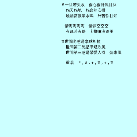
   ＃一旦若失敗　傷心傷肝流目屎

     怨天怨地　怨命的安排

     燒酒當做滾水喝　外苦你甘知

   ＋情海海海海　情夢空空空

     有緣若沒份　卡拼嘛沒路用

   ％世間尚憨是拿球相撞

     世間第二憨是甲煙吹風

     世間第三憨是帶愛人呀　煽東風
