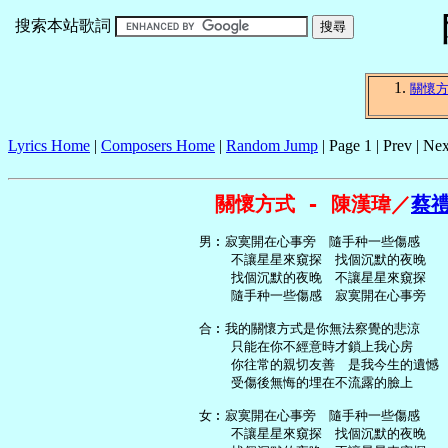
搜索本站歌詞
關懷
Lyrics Home
|
Composers Home
|
Random Jump
| Page 1 | Prev | Nex
關懷方式 - 陳漢瑋／
蔡
   男︰寂寞開在心事旁　隨手种一些傷感

       不讓星星來窺探　找個沉默的夜晚

       找個沉默的夜晚　不讓星星來窺探

       隨手种一些傷感　寂寞開在心事旁

   合︰我的關懷方式是你無法察覺的悲涼

       只能在你不經意時才鎖上我心房

       你往常的親切友善　是我今生的遺憾

       受傷後無悔的埋在不流露的臉上

   女︰寂寞開在心事旁　隨手种一些傷感

       不讓星星來窺探　找個沉默的夜晚
