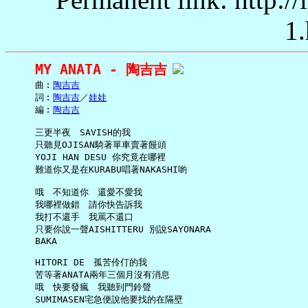
1.
MY ANATA - 陶吉吉
     曲︰
陶吉吉
     詞︰
陶吉吉
／
娃娃
     編︰
陶吉吉
     三更半夜　SAVISH的我

     只聽見OJISAN騎著單車賣著饅頭

     YOJI HAN DESU 你究竟在哪裡

     難道你又是在KURABU唱著NAKASHI喲

     哦　不知道你　還愛不愛我

     我哪裡做錯　請你快告訴我

     我打不還手　我罵不還口

     只要你說一聲AISHITTERU 別說SAYONARA

     BAKA

     HITORI DE　孤苦伶仃的我

     苦等著ANATA兩年三個月沒有消息

     哦　快要發瘋　我聽到門鈴聲

     SUMIMASEN宅急便說他要找的在隔壁
