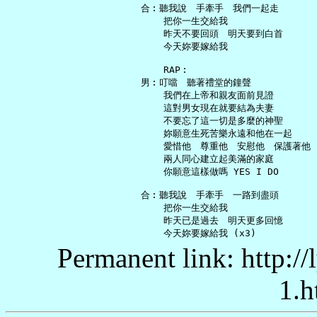
   合︰聽我說　手牽手　我們一起走

       把你一生交給我

       昨天不要回頭　明天要到白首

       今天妳要嫁給我

       RAP︰

   男︰叮噹　聽著禮堂的鐘聲

       我們在上帝和親友面前見證

       這對男女現在就要結為夫妻

       不要忘了這一切是多麼的神聖

       妳願意生死苦樂永遠和他在一起

       愛惜他　尊重他　安慰他　保護著他

       兩人同心建立起美滿的家庭

       你願意這樣做嗎 YES I DO

   合︰聽我說　手牽手　一路到盡頭

       把你一生交給我

       昨天已是過去　明天更多回憶

Permanent link: http:/
1.h