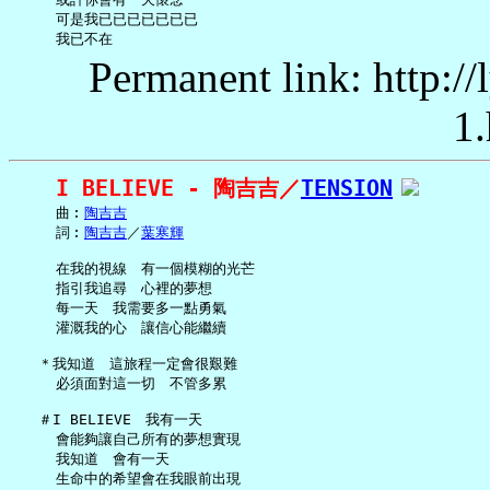
     可是我已已已已已已已

Permanent link: http:/
1.
I BELIEVE - 陶吉吉／
TENSION
     曲︰
陶吉吉
     詞︰
陶吉吉
／
葉寒輝
     在我的視線　有一個模糊的光芒

     指引我追尋　心裡的夢想

     每一天　我需要多一點勇氣

     灌溉我的心　讓信心能繼續

   ＊我知道　這旅程一定會很艱難

     必須面對這一切　不管多累

   ＃I BELIEVE　我有一天

     會能夠讓自己所有的夢想實現

     我知道　會有一天

     生命中的希望會在我眼前出現
