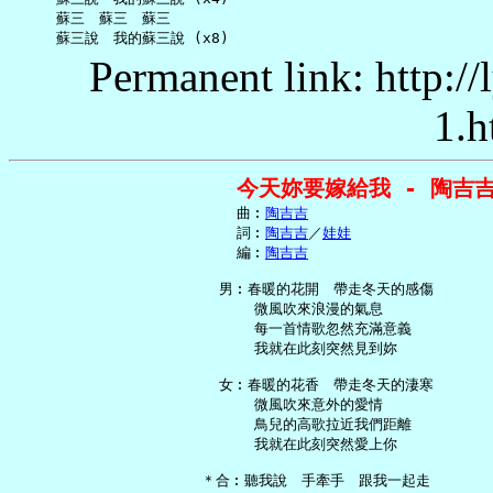
     蘇三　蘇三　蘇三

Permanent link: http:/
1.h
今天妳要嫁給我 - 陶吉
     曲︰
陶吉吉
     詞︰
陶吉吉
／
娃娃
     編︰
陶吉吉
   男︰春暖的花開　帶走冬天的感傷

       微風吹來浪漫的氣息

       每一首情歌忽然充滿意義

       我就在此刻突然見到妳

   女︰春暖的花香　帶走冬天的淒寒

       微風吹來意外的愛情

       鳥兒的高歌拉近我們距離

       我就在此刻突然愛上你

 ＊合︰聽我說　手牽手　跟我一起走
