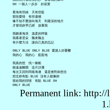
     OH 一個人一步步　好寂寞

     看海有些綠　天有些藍

     那段愛情　有些遺憾

     像不知不覺游向海天　到最深的地方

     才發現妳早已經　放棄我

     我聽著海浪　溫柔的呼吸

     我看著雲朵　飄來飄去

     有什麼方法　讓自己真的忘記

     ONLY BLUE ONLY BLUE 愛讓人好憂鬱

     我的心　我的心　藍藍地

     我真的想　找一條船

     能遠遠離開　這片沙灘

     每次又回到同樣海邊　還是會對妳想念

     想念妳有點 BLUE 沒有人能像妳

     留給我的回憶　有點 BLUE OH

Permanent link: http:/
1.