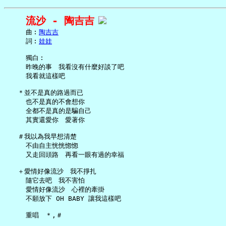
流沙 - 陶吉吉
     曲︰
陶吉吉
     詞︰
娃娃
     獨白︰

     昨晚的事　我看沒有什麼好談了吧

     我看就這樣吧

   ＊並不是真的路過而已

     也不是真的不會想你

     全都不是真的是騙自己

     其實還愛你　愛著你

   ＃我以為我早想清楚

     不由自主恍恍惚惚

     又走回頭路　再看一眼有過的幸福

   ＋愛情好像流沙　我不掙扎

     隨它去吧　我不害怕

     愛情好像流沙　心裡的牽掛

     不願放下 OH BABY 讓我這樣吧

     重唱　＊,＃
