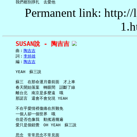
Permanent link: http:/
1.h
SUSAN說 - 陶吉吉
     曲︰
陶吉吉
     詞︰
李焯雄
     編︰
陶吉吉
     YEAH　蘇三說

     蘇三　在那命運月臺前面　才上車

     春天開始落葉　轉眼間　話斷了線

     離台北　南京是多麼遠　哦

     那諾言　還會不會兌現 YEAH

     不在乎愛情裡傷痛在所難免

     一個人卻一個世界　哦

     你是否也像我　動搖過幾遍

     愛只是個錯覺　OH YEAH　蘇三說

     思念　常常思念不常見面
