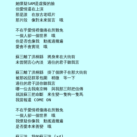
     她懷疑SAM是虛擬的臉

     但愛情還在上演

     那是誰　在放古老唱片

     那片段　像對未來留言　哦

     不在乎愛情裡傷痛在所難免

     一個人卻一個世界　哦

     你是否也像我　動搖過幾遍

     愛會不會實現　哦

     蘇三離了洪桐縣　將身來在大街前

     未曾開言心內淡　過往的君子聽我言

     蘇三離了洪桐縣　掛了個牌子在那大街前

     被那凶惡群眾包圍　稍微　等一下

     過往的君子請你聽我言

     哪一位去我南京轉　與我那三郎把信傳

     就說蘇三把命斷　來生變一隻狗一隻馬

     我當報還 COME ON

     不在乎愛情裡傷痛在所難免

     一個人卻一個世界　哦

     我懷疑你像我　動搖過幾遍

     是否愛本來善變　哦

     蘇三說　我的蘇三說 (x4)
