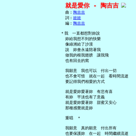
就是愛你 - 陶吉吉
     曲︰
陶吉吉
     詞︰
娃娃
     編︰
陶吉吉
   ＊我　一直都想對妳說

     妳給我想不到的快樂

     像綠洲給了沙漠

     說　妳會永遠陪著我

     做我的根我翅膀　讓我飛

     也有回去的窩

     我願意　我也可以　付出一切

     也不會可惜　就在一起　看時間流逝

     要記得我們相愛的方式

     就是愛妳愛著妳　有悲有喜

     有妳　平淡也有了意義

     就是愛妳愛著妳　甜蜜又安心

     那種感覺就是妳

     重唱　＊

     我願意　真的願意　付出所有

     也要保護妳　在一起　時間繼續流逝
