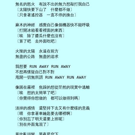
     無名的怒火　有說不出的無力想敲打我自己

     〔太陽快要下山了　什麼都不做〕

     〔只拿著遙控器　一直不停的換台〕

     麻木的神經　感覺自己像個機器快不能呼吸

     〔打開冰箱看看裡面的東西〕

     〔唉　除了醬瓜什麼也沒有〕

     〔算了吧　去外面吃吧〕

     火辣的太陽　永遠在前方

     無盡的公路　無盡的追求

     我想要 RUN AWAY RUN AWAY

     不想再懷疑自己對不對

     甩開一切無所謂 RUN AWAY RUN AWAY

     像困在霧裡　焦躁的想從茫然的現實中逃離

     〔唉　想的太簡單了吧〕

     〔你覺得你想做的　都可以做得到嗎〕

     淡掉的感情　還堅持下去又有什麼樣的意義

     〔喂　你拿著車鑰匙要去哪裡啊〕

     〔你別忘了明天還要上班呢〕

     〔別在外面鬼混了〕

     風吹亂頭髮　黑夜星空下
