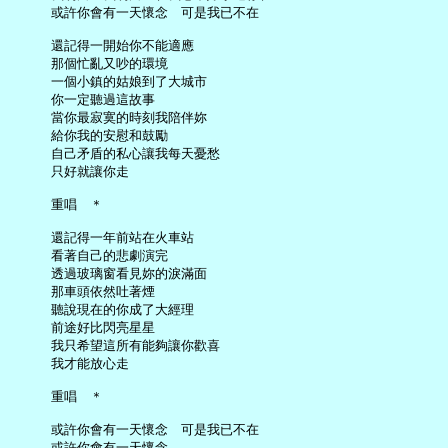
     或許你會有一天懷念　可是我已不在

     還記得一開始你不能適應

     那個忙亂又吵的環境

     一個小鎮的姑娘到了大城市

     你一定聽過這故事

     當你最寂寞的時刻我陪伴妳

     給你我的安慰和鼓勵

     自己矛盾的私心讓我每天憂愁

     只好就讓你走

     重唱　＊

     還記得一年前站在火車站

     看著自己的悲劇演完

     透過玻璃窗看見妳的淚滿面

     那車頭依然吐著煙

     聽說現在的你成了大經理

     前途好比閃亮星星

     我只希望這所有能夠讓你歡喜

     我才能放心走

     重唱　＊

     或許你會有一天懷念　可是我已不在

     或許你會有一天懷念
