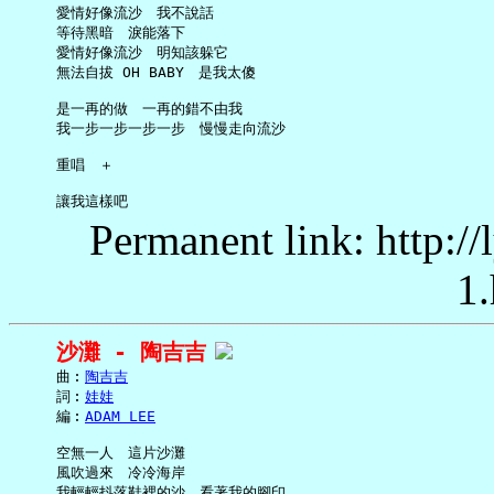
     愛情好像流沙　我不說話

     等待黑暗　淚能落下

     愛情好像流沙　明知該躲它

     無法自拔 OH BABY　是我太傻

     是一再的做　一再的錯不由我

     我一步一步一步一步　慢慢走向流沙

     重唱　＋

Permanent link: http:/
1.
沙灘 - 陶吉吉
     曲︰
陶吉吉
     詞︰
娃娃
     編︰
ADAM LEE
     空無一人　這片沙灘

     風吹過來　冷冷海岸

     我輕輕抖落鞋裡的沙　看著我的腳印
