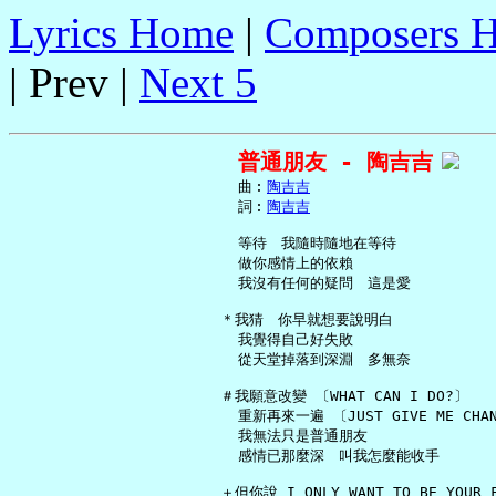
Lyrics Home
|
Composers 
| Prev |
Next 5
普通朋友 - 陶吉吉
     曲︰
陶吉吉
     詞︰
陶吉吉
     等待　我隨時隨地在等待

     做你感情上的依賴

     我沒有任何的疑問　這是愛

   ＊我猜　你早就想要說明白

     我覺得自己好失敗

     從天堂掉落到深淵　多無奈

   ＃我願意改變 〔WHAT CAN I DO?〕

     重新再來一遍 〔JUST GIVE ME CHAN
     我無法只是普通朋友

     感情已那麼深　叫我怎麼能收手

   ＋但你說 I ONLY WANT TO BE YOUR F