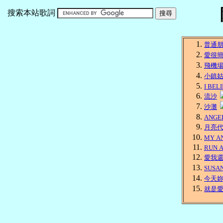
搜索本站歌詞
普通
愛很
飛機場的
小鎮
I BEL
流沙
沙灘
ANGE
月亮
MY A
RUN 
愛我
SUSA
今天
就是