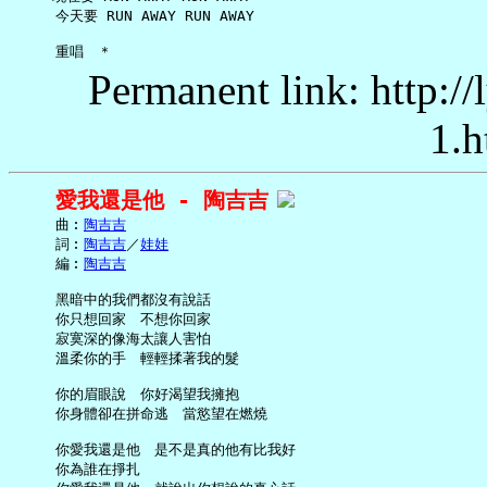
     今天要 RUN AWAY RUN AWAY

Permanent link: http:/
1.h
愛我還是他 - 陶吉吉
     曲︰
陶吉吉
     詞︰
陶吉吉
／
娃娃
     編︰
陶吉吉
     黑暗中的我們都沒有說話

     你只想回家　不想你回家

     寂寞深的像海太讓人害怕

     溫柔你的手　輕輕揉著我的髮

     你的眉眼說　你好渴望我擁抱

     你身體卻在拼命逃　當慾望在燃燒

     你愛我還是他　是不是真的他有比我好

     你為誰在掙扎
