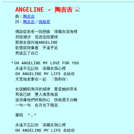
ANGELINE - 陶吉吉
     曲︰
陶吉吉
     詞︰
陶吉吉
／
孫維君
     傳說從前有一段戀曲　埋藏在深海裡

     貝殼潮汐　見證這段愛情

     那個女孩叫做ANGELINE

     歌聲甜得像蜜　乎遠乎近

     男孩忘了自己

   ＊OH ANGELINE MY LOVE FOR YOU

     永遠不忘記你　深藏在我心裡

     OH ANGELINE MY LIFE 全給你

     天荒地老要在一起　〔我和你〕

     女孩觸犯海洋的戒律　愛是她的罪名

     男孩已經　墬入漆黑海底

     波浪像他們碎裂的心　快相遇又分離

     一句一句　在月光下嘆息

     重唱　＊,＊

     永遠不忘記你　深藏在我心裡

     OH ANGELINE MY LIFE 全給你
