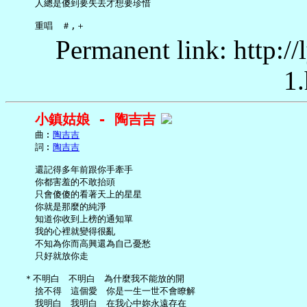
     人總是傻到要失去才想要珍惜

Permanent link: http:/
1.
小鎮姑娘 - 陶吉吉
     曲︰
陶吉吉
     詞︰
陶吉吉
     還記得多年前跟你手牽手

     你都害羞的不敢抬頭

     只會傻傻的看著天上的星星

     你就是那麼的純淨

     知道你收到上榜的通知單

     我的心裡就變得很亂

     不知為你而高興還為自己憂愁

     只好就放你走

   ＊不明白　不明白　為什麼我不能放的開

     捨不得　這個愛　你是一生一世不會瞭解

     我明白　我明白　在我心中妳永遠存在
