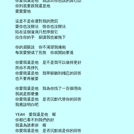
     你愛我還是他　就說出你想說的真心話

     你到底要跟我還是他

     愛愛愛他

     這是不是命運對我的懲罰

     愛你也沒辦法　恨你也沒辦法

     陷在這個漩渦只想掙脫它

     拉住你的手　卻讓我也被拖下

     你的眉眼說　你不渴望我擁抱

     每當愛變成了煎熬　你就開始要逃

     你愛我還是他　是不是我可以做得更好

     而你不再掙扎

     你愛我還是他　我寧願聽到殘忍的回答

     也不要再被耍

     你愛我還是他　我為你找了一百個理由

     我就是那麼傻

     你愛我還是他　是否沉默代替你的回答

     我應該明白吧

     YEAH　愛我還是他　喔

     你都已看不到我們的好

     我還為誰牽掛　喔

     你愛我還是他　是否沉默就是你的回答
