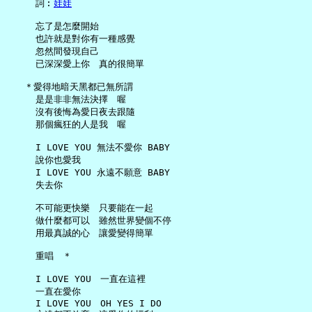
     詞︰
娃娃
     忘了是怎麼開始

     也許就是對你有一種感覺

     忽然間發現自己

     已深深愛上你　真的很簡單

   ＊愛得地暗天黑都已無所謂

     是是非非無法決擇　喔

     沒有後悔為愛日夜去跟隨

     那個瘋狂的人是我　喔

     I LOVE YOU 無法不愛你 BABY

     說你也愛我

     I LOVE YOU 永遠不願意 BABY

     失去你

     不可能更快樂　只要能在一起

     做什麼都可以　雖然世界變個不停

     用最真誠的心　讓愛變得簡單

     重唱　＊

     I LOVE YOU　一直在這裡

     一直在愛你

     I LOVE YOU　OH YES I DO
