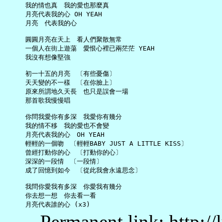
     我的情也真　我的愛也那麼真

     月亮代表我的心 OH YEAH

     月亮　代表我的心

     圓圓月亮在天上　看人們聚散無常

     一個人在街上遊蕩　愛恨心裡已兩茫茫 YEAH

     我沒有想像堅強

     初一十五的月亮　〔有些憂傷〕

     天天變的不一樣　〔在你臉上〕

     原來所謂地久天長　也只是誤會一場

     那首歌我慢慢唱

     你問我愛你有多深　我愛你有幾分

     我的情不移　我的愛也不會變

     月亮代表我的心　OH YEAH

     輕輕的一個吻　〔輕輕BABY JUST A LITTLE KISS〕

     曾經打動你的心　〔打動你的心〕

     深深的一段情　〔一段情〕

     成了回憶到如今　〔從此我會永遠思念〕

     我問你愛我有多深　你愛我有幾分

     你去想一想　你去看一看

Permanent link: http:/